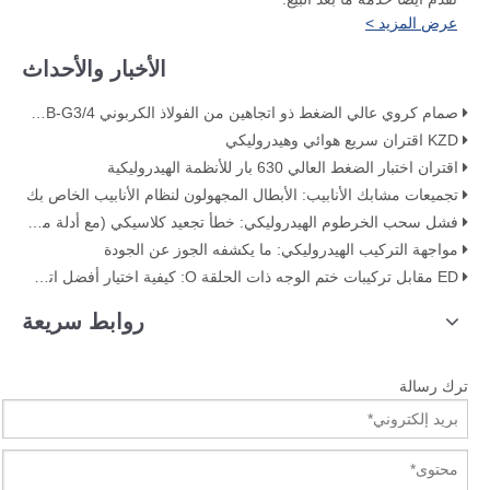
عرض المزيد >
الأخبار والأحداث
صمام كروي عالي الضغط ذو اتجاهين من الفولاذ الكربوني KHB – KHB-G3/4
KZD اقتران سريع هوائي وهيدروليكي
اقتران اختبار الضغط العالي 630 بار للأنظمة الهيدروليكية
تجميعات مشابك الأنابيب: الأبطال المجهولون لنظام الأنابيب الخاص بك
فشل سحب الخرطوم الهيدروليكي: خطأ تجعيد كلاسيكي (مع أدلة مرئية)
مواجهة التركيب الهيدروليكي: ما يكشفه الجوز عن الجودة
ED مقابل تركيبات ختم الوجه ذات الحلقة O: كيفية اختيار أفضل اتصال هيدروليكي
روابط سريعة
ترك رسالة