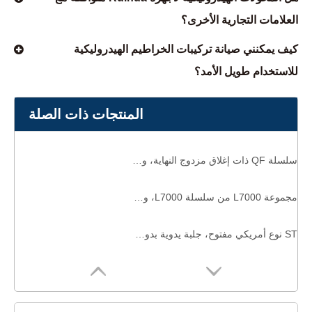
العلامات التجارية الأخرى؟
كيف يمكنني صيانة تركيبات الخراطيم الهيدروليكية
للاستخدام طويل الأمد؟
المنتجات ذات الصلة
سلسلة QF ذات إغلاق مزدوج النهاية، وصلات سريعة التدفق بالكامل
مجموعة L7000 من سلسلة L7000، وصلات توصيل سريعة ذات أكمام يدوية غير صمامية، وصلات توصيل سحب كاملة التدفق، أداء تدفق ممتاز
ST نوع أمريكي مفتوح، جلبة يدوية بدون صمام، عملية يدوية، اقتران سريع هيدروليكي