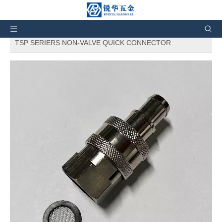
أنت هنا:
بيت
»
منتجات
»
وصلات هيدروليكية أخرى
»
سلسلة
غير صمام
»
أداة التوصيل السريع الهيدروليكي من النوع الياباني RD
TSP SERIERS NON-VALVE QUICK CONNECTOR