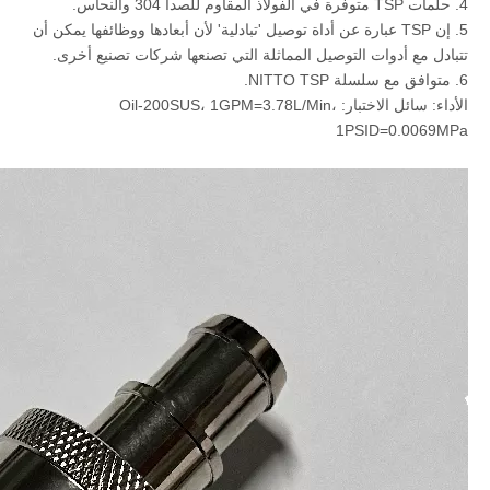
4. حلمات TSP متوفرة في الفولاذ المقاوم للصدأ 304 والنحاس.
5. إن TSP عبارة عن أداة توصيل 'تبادلية' لأن أبعادها ووظائفها يمكن أن
تتبادل مع أدوات التوصيل المماثلة التي تصنعها شركات تصنيع أخرى.
6. متوافق مع سلسلة NITTO TSP.
الأداء: سائل الاختبار: Oil-200SUS، 1GPM=3.78L/Min،
1PSID=0.0069MPa