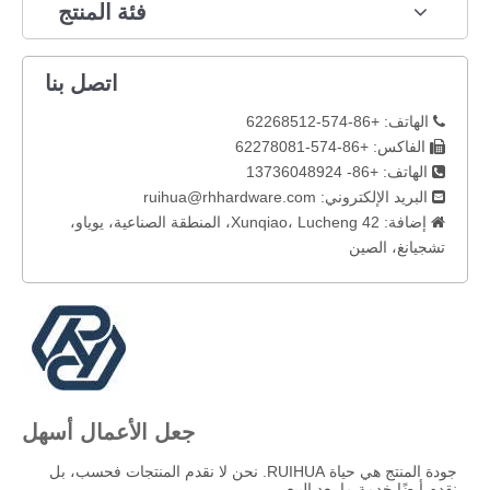
فئة المنتج
اتصل بنا
الهاتف: +86-574-62268512

الفاكس: +86-574-62278081

الهاتف: +86- 13736048924

البريد الإلكتروني:
ruihua@rhhardware.com

إضافة: 42 Xunqiao، Lucheng، المنطقة الصناعية، يوياو،

تشجيانغ، الصين
جعل الأعمال أسهل
جودة المنتج هي حياة RUIHUA. نحن لا نقدم المنتجات فحسب، بل
نقدم أيضًا خدمة ما بعد البيع.