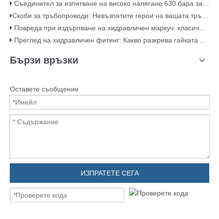
Съединител за изпитване на високо налягане 630 бара за хидравлични системи
​Скоби за тръбопроводи: Невъзпятите герои на вашата тръбопроводна система​
Повреда при издърпване на хидравличен маркуч: класическа грешка при кримпване (с визуално доказател�зуално доказателство)
Преглед на хидравличен фитинг: Какво разкрива гайката за качеството​​
Бързи връзки
Оставете съобщение
ИЗПРАТЕТЕ СЕГА