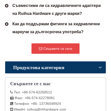
Съвместими ли са хидравличните адаптери
на Ruihua Hardware с други марки?
Как да поддържам фитинги за хидравлични
маркучи за дългосрочна употреба?
Свържете се сега
Продуктова категория
Свържете се с нас
Тел: +86-574-62268512

Факс: +86-574-62278081

Телефон: +86- 13736048924

Имейл:
ruihua@rhhardware.com
