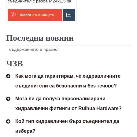
съединител с резба M24x1,5 за
зърнокомбайн (мъжки/женски/
комплект)
Добавяне в кошницата
Изпратете запитване
Последни новини
съдържанието е празно!
ЧЗВ
Как мога да гарантирам, че хидравличните
съединители са безопасни и без течове?
Мога ли да получа персонализирани
хидравлични фитинги от Ruihua Hardware?
Кой тип хидравличен бърз съединител да
избера?