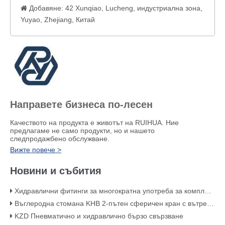
Добавяне: 42 Xunqiao, Lucheng, индустриална зона,

Yuyao, Zhejiang, Китай
Направете бизнеса по-лесен
Качеството на продукта е животът на RUIHUA. Ние
предлагаме не само продукти, но и нашето
следпродажбено обслужване.
Вижте повече >
Новини и събития
Хидравлични фитинги за многократна употреба за комплекти маркучи за високо налягане
Въглеродна стомана KHB 2-пътен сферичен кран с вътрешна резба за високо налягане – KHB-G3/4
KZD Пневматично и хидравлично бързо свързване