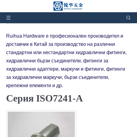
Вие сте тук:
Начало
»
Продукти
»
Хидравлични бързи
съединения
»
Серия ISO7241-A
Ruihua Hardware е професионален производител и
доставчик в Китай за производство на различни
стандартни или нестандартни хидравлични фитинги,
хидравлични бързи съединители, фитинги за
хидравлични адаптери, маркучи и фитинги, фитинги
за хидравлични маркучи, бързи съединители,
крепежни елементи и др.
Серия ISO7241-A