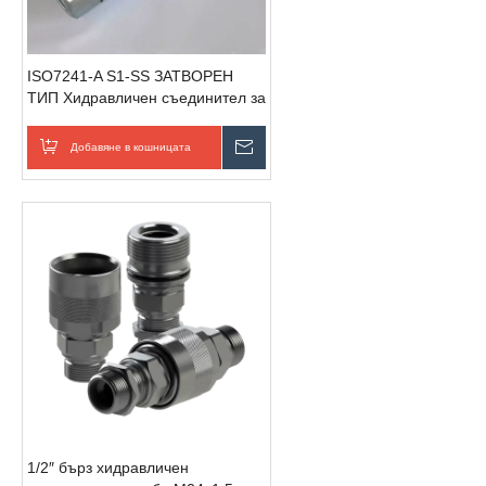
ISO7241-A S1-SS ЗАТВОРЕН
ТИП Хидравличен съединител за
бързо освобождаване
(неръждаема стомана)
Добавяне в кошницата
Изпратете запитване
1/2″ бърз хидравличен