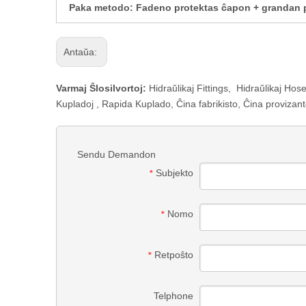
Paka metodo: Fadeno protektas ĉapon + grandan pl
Antaŭa:
Varmaj Ŝlosilvortoj:
Hidraŭlikaj Fittings
,
Hidraŭlikaj Hose
Kupladoj
,
Rapida Kuplado
,
Ĉina fabrikisto, Ĉina provizan
Sendu Demandon
Subjekto
*
Nomo
*
Retpoŝto
*
Telphone