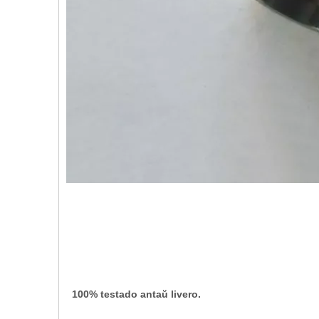
100% testado antaŭ livero.