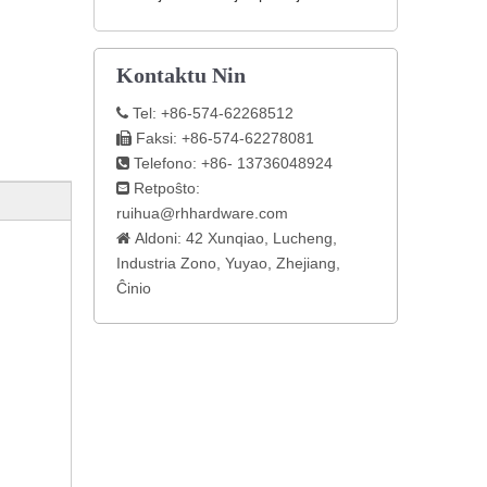
Kontaktu Nin
Tel: +86-574-62268512

Faksi: +86-574-62278081

Telefono: +86- 13736048924

Retpoŝto:

ruihua@rhhardware.com
Aldoni: 42 Xunqiao, Lucheng,

Industria Zono, Yuyao, Zhejiang,
Ĉinio