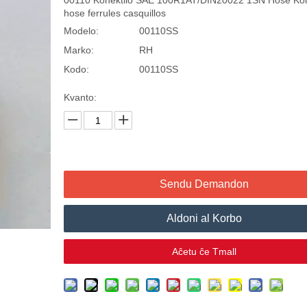
00110 Konektilo SAE 100R1AT/DIN20022 1SN Hose Kon
hose ferrules casquillos
Modelo:
00110SS
Marko:
RH
Kodo:
00110SS
Kvanto:
Sendu Demandon
Aldoni al Korbo
Aĉetu ĉe Tmall