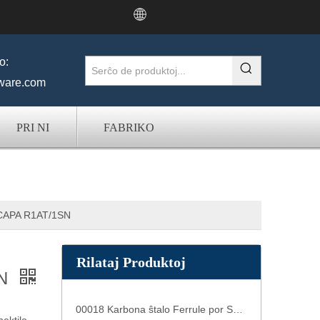
o:
ware.com
PRI NI
FABRIKO
CAPA R1AT/1SN
Rilataj Produktoj
SN
00018 Karbona ŝtalo Ferrule por SAE 100 R7/R8 Hose casquillos ferrules CAPA S00TK