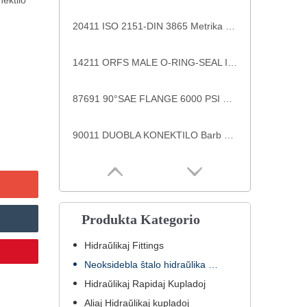
ektilo
20411 ISO 2151-DIN 3865 Metrika Ino 24° Konusa O-ringa lumspeca aparato
14211 ORFS MALE O-RING-SEAL ISO 8434-3 --- SAE J1453 hidraŭlikaj provaj ekipaĵoj
87691 90°SAE FLANGE 6000 PSI KODO 62 Stabila agado-fabriko rekte 90-gradaj hidraŭlikaj hosaj ekipaĵoj bridoj
90011 DUOBLA KONEKTILO Barb Fittings
Produkta Kategorio
Hidraŭlikaj Fittings
Neoksidebla ŝtalo hidraŭlika ekipaĵo
Hidraŭlikaj Rapidaj Kupladoj
Aliaj Hidraŭlikaj kupladoj