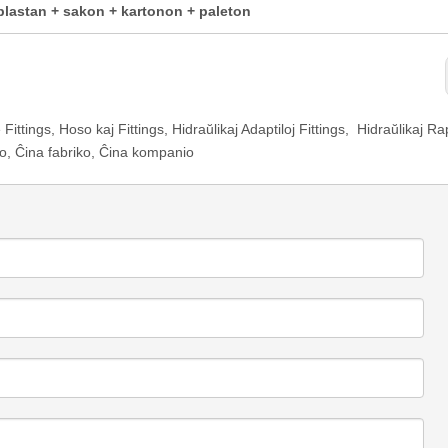
astan + sakon + kartonon + paleton
 Fittings
,
Hoso kaj Fittings
,
Hidraŭlikaj Adaptiloj Fittings
,
Hidraŭlikaj Ra
to, Ĉina fabriko, Ĉina kompanio