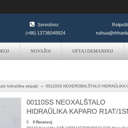

Servolinio:
Retpoŝt
(+86) 13736048924
ruihua@rhhard
DEOJ
NOVAĴOJ
OFTAJ DEMANDOJ
alo hidraŭlika ekipaĵo
»
00110SS NOXEROBALŜTALO HIDRAŬLIKA 
00110SS NEOXALŜTALO
HIDRAŬLIKA KAPARO R1AT/1
5
0 Recenzoj