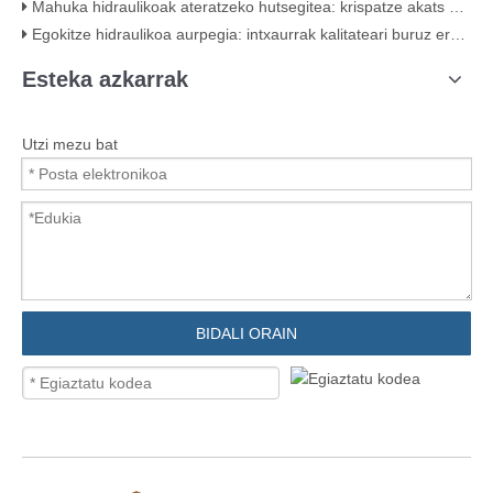
Mahuka hidraulikoak ateratzeko hutsegitea: krispatze akats klasikoa (ikusizko frogarekin)
Egokitze hidraulikoa aurpegia: intxaurrak kalitateari buruz erakusten duena
Esteka azkarrak
Utzi mezu bat
BIDALI ORAIN