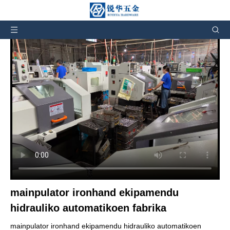
Bideoen xehetasuna
mainpulator ironhand ekipamendu
hidrauliko automatikoen fabrika
mainpulator ironhand ekipamendu hidrauliko automatikoen