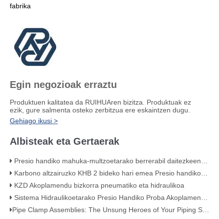
fabrika
Egin negozioak erraztu
Produktuen kalitatea da RUIHUAren bizitza. Produktuak ez
ezik, gure salmenta osteko zerbitzua ere eskaintzen dugu.
Gehiago ikusi >
Albisteak eta Gertaerak
Presio handiko mahuka-multzoetarako berrerabil daitezkeen osagarri hidraulikoak
Karbono altzairuzko KHB 2 bideko hari emea Presio handiko bola balbula - KHB-G3/4
KZD Akoplamendu bizkorra pneumatiko eta hidraulikoa
Sistema Hidraulikoetarako Presio Handiko Proba Akoplamendua 630 Bar
​Pipe Clamp Assemblies: The Unsung Heroes of Your Piping System​