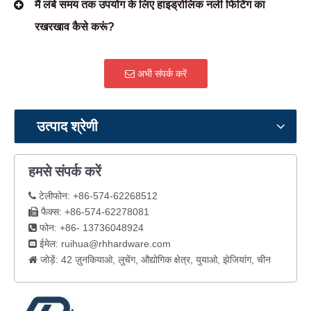
मैं लंबे समय तक उपयोग के लिए हाइड्रोलिक नली फिटिंग का
रखरखाव कैसे करूं?
अभी संपर्क करें
उत्पाद श्रेणी
हमसे संपर्क करें
टेलीफोन: +86-574-62268512

फैक्स: +86-574-62278081

फोन: +86- 13736048924

ईमेल:
ruihua@rhhardware.com

जोड़ें: 42 ज़ुनकियाओ, लुचेंग, औद्योगिक क्षेत्र, युयाओ, झेजियांग, चीन
