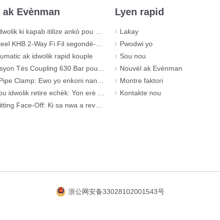
l ak Evènman
Lyen rapid
 ki kapab itilize ankò pou asanble kawotchou wo-presyon
Lakay
B 2-Way Fi Fil segondè-Presyon Valv boul - KHB-G3/4
Pwodwi yo
matic ak idwolik rapid kouple
Sou nou
n Tès Coupling 630 Bar pou sistèm idwolik
Nouvèl ak Evènman
lamp: Ewo yo enkoni nan sistèm kanalizasyon ou a
Montre faktori
k retire echèk: Yon erè klasik Crimping (Ak prèv vizyèl)
Kontakte nou
ing Face-Off: Ki sa nwa a revele sou Kalite
浙公网安备33028102001543号