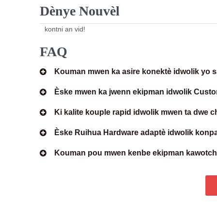
Dènye Nouvèl
kontni an vid!
FAQ
Kouman mwen ka asire konektè idwolik yo s
Èske mwen ka jwenn ekipman idwolik Custo
Ki kalite kouple rapid idwolik mwen ta dwe 
Èske Ruihua Hardware adaptè idwolik konpa
Kouman pou mwen kenbe ekipman kawotchou 