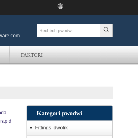
ware.com
FAKTORI
Kategori pwodwi
nda
 rapid
Fittings idwolik