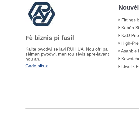
Nouvè
Fittings idwolik
Kabòn Steel KH
KZD Pneu
Fè biznis pi fasil
High-Presyo
Kalite pwodwi se lavi RUIHUA. Nou ofri pa
Asanble Pipe C
sèlman pwodwi, men tou sèvis apre-lavant
Kawotchou idwoli
nou an.
Gade plis >
Idwolik Fitt