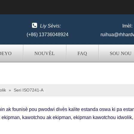

Liy Sèvis:
Imèl:
(+86) 13736048924
ruihua@rhhard
DEYO
NOUVÈL
FAQ
SOU NOU
olik
»
Seri ISO7241-A
in ak founisè pou pwodwi divès kalite estanda oswa ki pa esta
olik ekipman, kawotchou ak ekipman, ekipman kawotchou idwolik,