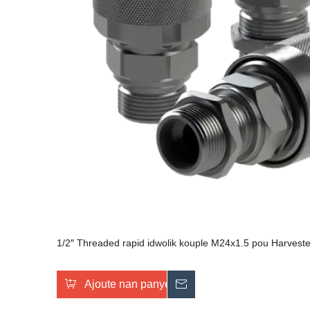
1/2″ Threaded rapid idwolik kouple M24x1.5 pou Harveste
Ajoute nan panyen an
Voye ankèt