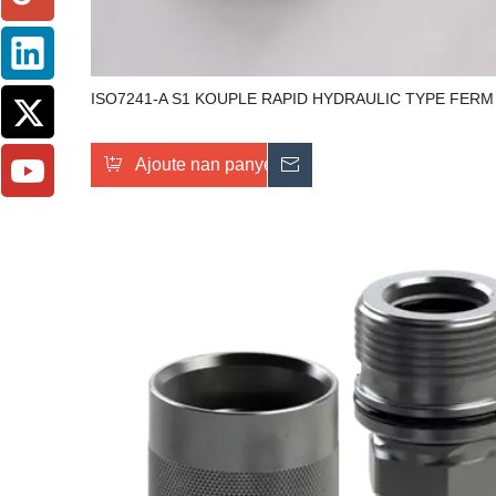
ISO7241-A S1 KOUPLE RAPID HYDRAULIC TYPE FERM 
Ajoute nan panyen an
Voye ankèt