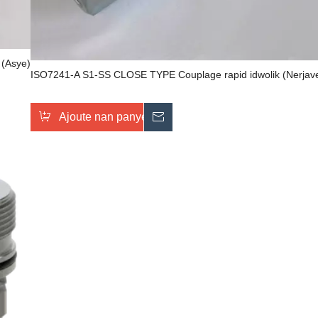
(Asye)
ISO7241-A S1-SS CLOSE TYPE Couplage rapid idwolik (Nerjave
Ajoute nan panyen an
Voye ankèt