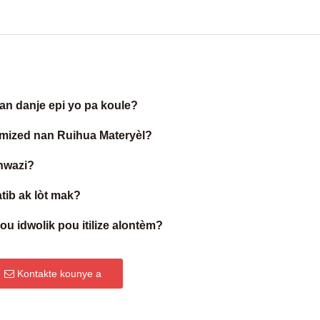
an danje epi yo pa koule?
mized nan Ruihua Materyèl?
chwazi?
tib ak lòt mak?
idwolik pou itilize alontèm?
Kontakte kounye a