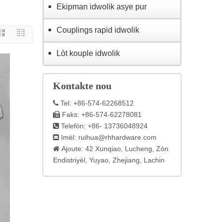
Ekipman idwolik asye pur
Couplings rapid idwolik
Lòt kouple idwolik
Kontakte nou
Tel: +86-574-62268512

Faks: +86-574-62278081

Telefòn: +86- 13736048924

Imèl:
ruihua@rhhardware.com

Ajoute: 42 Xunqiao, Lucheng, Zòn

Endistriyèl, Yuyao, Zhejiang, Lachin