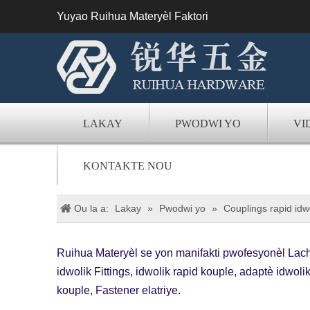
Yuyao Ruihua Materyèl Faktori
LAKAY
PWODWI YO
VI
KONTAKTE NOU
Ou la a:
Lakay
»
Pwodwi yo
»
Couplings rapid idw
Ruihua Materyèl se yon manifakti pwofesyonèl Lach
idwolik Fittings, idwolik rapid kouple, adaptè idw
kouple, Fastener elatriye.