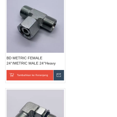
BD METRIC FEMALE
24°/METRIC MALE 24°Heavy
Type tabung baja fitting penjual
pabrik
Tambahkan ke Keranjang
Kirim Pertanyaan