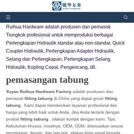
Anda di sini:
Rumah
»
Produk
»
pemasangan tabung
Ruihua Hardware adalah produsen dan pemasok
Tiongkok profesional untuk memproduksi berbagai
Perlengkapan Hidraulik standar atau non-standar, Quick
Coupler Hidraulik, Perlengkapan Adaptor Hidraulik,
Selang dan Perlengkapan, Perlengkapan Selang
Hidraulik, Kopling Cepat, Pengencang, dll.
pemasangan tabung
Yuyao Ruihua Hardware Factory
adalah produsen dan
pemasok
fitting tabung
di China yang dapat grosir
fitting
tabung
. Kami dapat memberikan layanan profesional dan
harga yang lebih baik untuk Anda. Jika Anda tertarik dengan
produk
fitting tabung
, silakan kontak dengan kami. Tips:
Kebutuhan khusus, misalnya: OEM, ODM, disesuaikan sesuai
permintaan, desain, dan lain-lain, silakan kirim email kepada