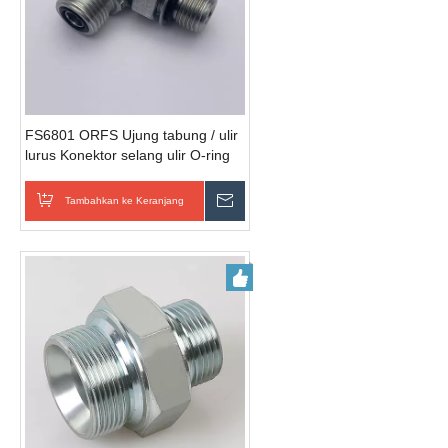
FS6801 ORFS Ujung tabung / ulir
lurus Konektor selang ulir O-ring
SAE 520220
Tambahkan ke Keranjang
Kirim Pertanyaan