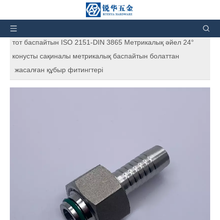
Сіз осындасыз:
Үй
»
Өнімдер
»
Тот баспайтын
болаттан жасалған гидравликалық фитингтер
»
20411 SS
тот баспайтын ISO 2151-DIN 3865 Метрикалық әйел 24°
конусты сақиналы метрикалық баспайтын болаттан
жасалған құбыр фитингтері