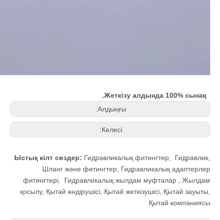
Жеткізу алдында 100% сынақ.
Алдыңғы:
Келесі:
Ыстық кілт сөздер:
Гидравликалық фитингтер
,
Гидравлик
,
Шланг және фитингтер
,
Гидравликалық адаптерлер
фитингтері
,
Гидравликалық жылдам муфталар
,
Жылдам
қосылу
,
Қытай өндірушісі, Қытай жеткізушісі, Қытай зауыты,
Қытай компаниясы