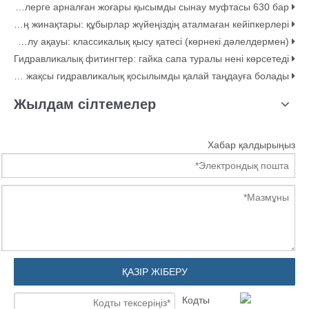
Гидравликалық жүйелерге арналған жоғары қысымды сынау муфтасы 630 бар
Құбыр қысқыштарының жинақтары: құбырлар жүйеңіздің аталмаған кейіпкерлері
Гидравликалық шлангтың тартылу ақауы: классикалық қысу қатесі (көрнекі дәлелдермен)
Гидравликалық фитингтер: гайка сапа туралы нені көрсетеді
ED және O-сақина бетті тығыздағыш фитингтер: Ең жақсы гидравликалық қосылымды қалай таңдауға болады
Жылдам сілтемелер
Хабар қалдырыңыз
ҚАЗІР ЖІБЕРУ