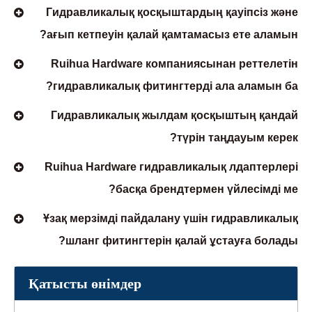
Гидравликалық қосқыштардың қауіпсіз және
ағып кетпеуін қалай қамтамасыз ете аламын?
Ruihua Hardware компаниясынан реттелетін
гидравликалық фитингтерді ала аламын ба?
Гидравликалық жылдам қосқыштың қандай
түрін таңдауым керек?
Ruihua Hardware гидравликалық лдаптерлері
басқа брендтермен үйлесімді ме?
Ұзақ мерзімді пайдалану үшін гидравликалық
шланг фитингтерін қалай ұстауға болады?
Қатысты өнімдер