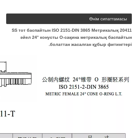
Өнім сипаттамасы
20411 SS тот баспайтын ISO 2151-DIN 3865 Метрикалық
әйел 24° конусты O-сақина метрикалық баспайтын
болаттан жасалған құбыр фитингтері.