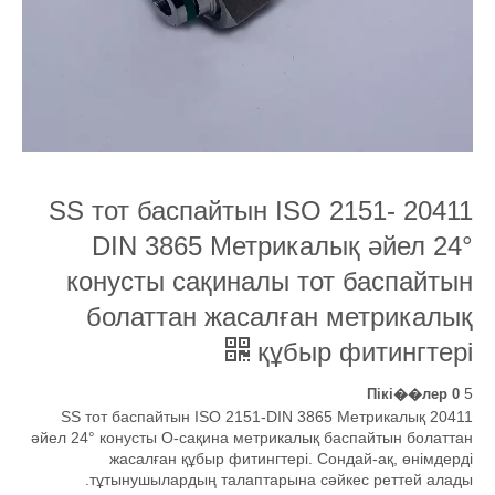
20411 SS тот баспайтын ISO 2151-
DIN 3865 Метрикалық әйел 24°
конусты сақиналы тот баспайтын
болаттан жасалған метрикалық
құбыр фитингтері
5
0 Пікі��лер
20411 SS тот баспайтын ISO 2151-DIN 3865 Метрикалық
әйел 24° конусты O-сақина метрикалық баспайтын болаттан
жасалған құбыр фитингтері. Сондай-ақ, өнімдерді
тұтынушылардың талаптарына сәйкес реттей алады.