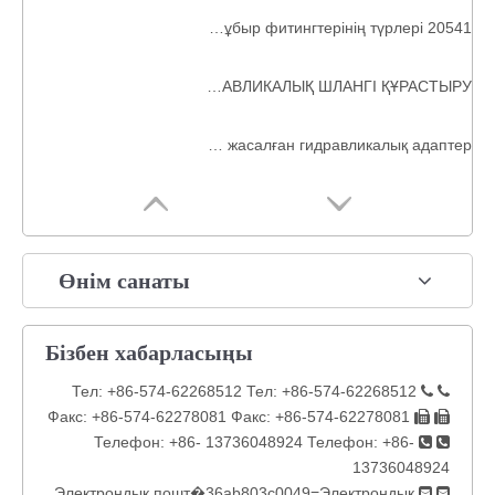
20541 ISO 12151-2/DIN 3865 45° Әйел 24° Конусты сақиналы ауыр типті құбыр фитингтерінің түрлері
26711SS316 JIC ӘЙЕЛ 74°КОНУС ОРЫНДЫҚ SAE J514 SS304 ГИДРАВЛИКАЛЫҚ ШЛАНГІ ҚҰРАСТЫРУ
1JN-SS316 SS304 JIC MALE 74°КОНУ/NPT MALE тот баспайтын болаттан жасалған гидравликалық адаптер
Өнім санаты
Бізбен хабарласыңы
Тел: +86-574-62268512 Тел: +86-574-62268512
 
Факс: +86-574-62278081 Факс: +86-574-62278081
 
Телефон: +86- 13736048924 Телефон: +86-
 
13736048924
Электрондық пошт�36ab803c0049=Электрондық
 