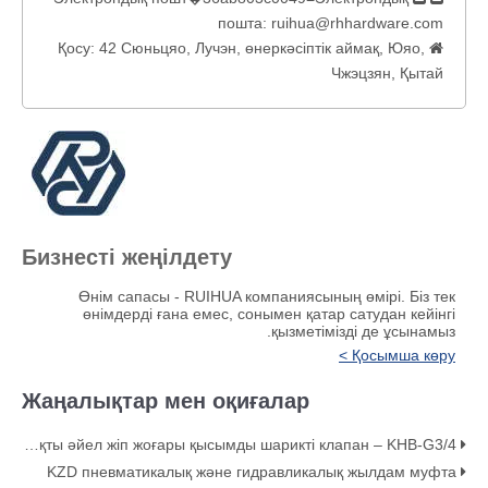
пошта:
ruihua@rhhardware.com
Қосу: 42 Сюньцяо, Лучэн, өнеркәсіптік аймақ, Юяо,

Чжэцзян, Қытай
Бизнесті жеңілдету
Өнім сапасы - RUIHUA компаниясының өмірі. Біз тек
өнімдерді ғана емес, сонымен қатар сатудан кейінгі
қызметімізді де ұсынамыз.
Қосымша көру >
Жаңалықтар мен оқиғалар
Көміртекті болаттан жасалған KHB 2 жақты әйел жіп жоғары қысымды шарикті клапан – KHB-G3/4
KZD пневматикалық және гидравликалық жылдам муфта