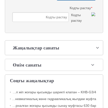
Кодты растау
*
Жаңалықтар санаты
Өнім санаты
Соңғы жаңалықтар
Көміртекті болаттан жасалған KHB 2 жақты әйел жіп жоғары қысымды шарикті клапан – KHB-G3/4
KZD пневматикалық және гидравликалық жылдам муфта
Гидравликалық жүйелерге арналған жоғары қысымды сынау муфтасы 630 бар