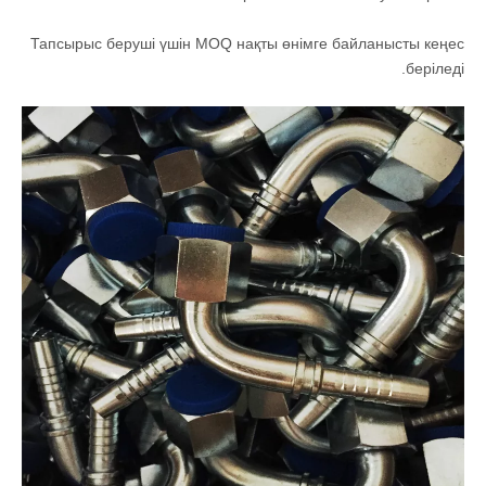
Тапсырыс беруші үшін MOQ нақты өнімге байланысты кеңес
беріледі.