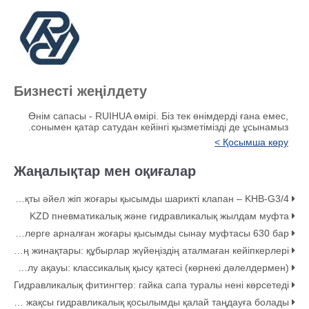
Бизнесті жеңілдету
Өнім сапасы - RUIHUA өмірі. Біз тек өнімдерді ғана емес,
сонымен қатар сатудан кейінгі қызметімізді де ұсынамыз.
Қосымша көру >
Жаңалықтар мен оқиғалар
Көміртекті болаттан жасалған KHB 2 жақты әйел жіп жоғары қысымды шарикті клапан – KHB-G3/4
KZD пневматикалық және гидравликалық жылдам муфта
Гидравликалық жүйелерге арналған жоғары қысымды сынау муфтасы 630 бар
Құбыр қысқыштарының жинақтары: құбырлар жүйеңіздің аталмаған кейіпкерлері
Гидравликалық шлангтың тартылу ақауы: классикалық қысу қатесі (көрнекі дәлелдермен)
Гидравликалық фитингтер: гайка сапа туралы нені көрсетеді
ED және O-сақина бетті тығыздағыш арматура: Ең жақсы гидравликалық қосылымды қалай таңдауға болады