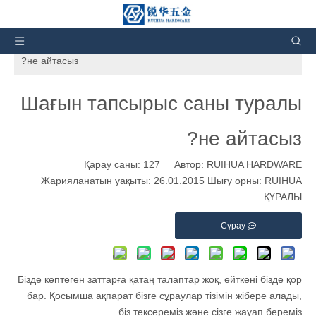
Сіз осындасыз:
Үй
»
Жаңалықтар мен оқиғалар
»
Компания жаңалықтары
»
Шағын тапсырыс саны туралы
не айтасыз?
Шағын тапсырыс саны туралы
не айтасыз?
Қарау саны:
127
Автор: RUIHUA HARDWARE
Жарияланатын уақыты: 26.01.2015 Шығу орны:
RUIHUA
ҚҰРАЛЫ
Сұрау
Бізде көптеген заттарға қатаң талаптар жоқ, өйткені бізде қор
бар. Қосымша ақпарат бізге сұраулар тізімін жібере алады,
біз тексереміз және сізге жауап береміз.