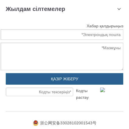
Жылдам сілтемелер
Хабар қалдырыңыз
ҚАЗІР ЖІБЕРУ
浙公网安备33028102001543号