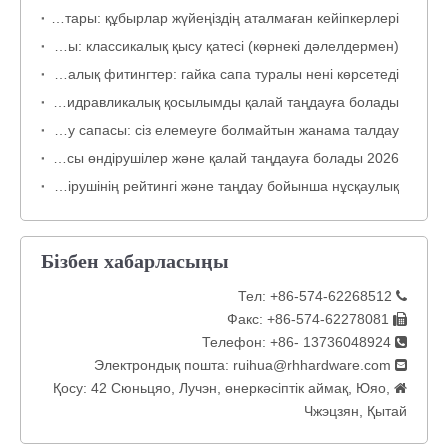
Құбыр қысқыштарының жинақтары: құбырлар жүйеңіздің аталмаған кейіпкерлері
Гидравликалық шлангтың тартылу ақауы: классикалық қысу қатесі (көрнекі дәлелдермен)
Гидравликалық фитингтер: гайка сапа туралы нені көрсетеді
ED және O-сақина бетті тығыздағыш арматура: Ең жақсы гидравликалық қосылымды қалай таңдауға болады
Шығару сапасы: сіз елемеуге болмайтын жанама талдау
2026 жылғы Қытайдағы дереккөз: гидравликалық фитингтерді ең жақсы өндірушілер және қалай таңдауға болады
Дүниежүзілік гидравликалық арматура нарығы: 2026 жылғы өндірушінің рейтингі және таңдау бойынша нұсқаулық
Бізбен хабарласыңы
Тел: +86-574-62268512

Факс: +86-574-62278081

Телефон: +86- 13736048924

ruihua@rhhardware.com
Электрондық пошта:

Қосу: 42 Сюньцяо, Лучэн, өнеркәсіптік аймақ, Юяо,

Чжэцзян, Қытай