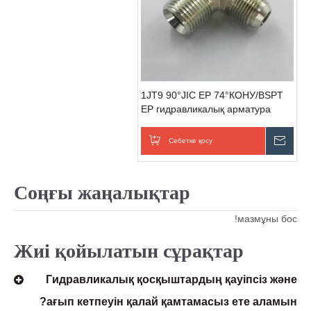
1JT9 90°JIC ЕР 74°КОНУ/BSPT
ЕР гидравликалық арматура
каталогы
Себетке қосу
Сұра
Соңғы жаңалықтар
мазмұны бос!
Жиі қойылатын сұрақтар
Гидравликалық қосқыштардың қауіпсіз және
ағып кетпеуін қалай қамтамасыз ете аламын?