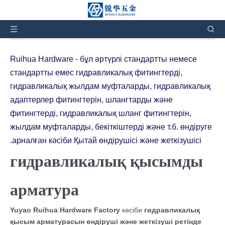
Сіз осындасыз:
Үй
»
Өнімдер
»
қысымды
гидравликалық арматура
Ruihua Hardware - бұл әртүрлі стандартты немесе
стандартты емес гидравликалық фитингтерді,
гидравликалық жылдам муфталарды, гидравликалық
адаптерлер фитингтерін, шлангтарды және
фитингтерді, гидравликалық шланг фитингтерін,
жылдам муфталарды, бекіткіштерді және т.б. өндіруге
арналған кәсіби Қытай өндірушісі және жеткізушісі.
гидравликалық қысымды
арматура
Yuyao Ruihua Hardware Factory
кәсіби
гидравликалық
қысым арматурасын өндіруші және жеткізуші ретінде