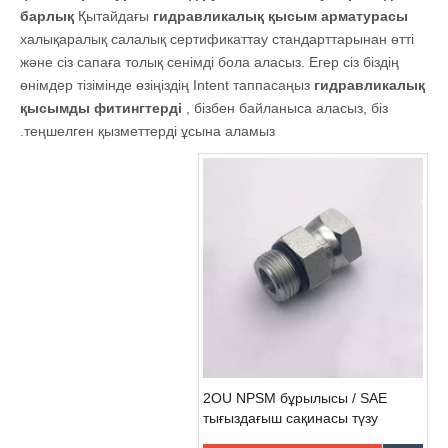
барлық
Қытайдағы
гидравликалық қысым арматурасы
халықаралық салалық сертификаттау стандарттарынан өтті
және сіз сапаға толық сенімді бола аласыз. Егер сіз біздің
өнімдер тізімінде өзіңіздің Intent таппасаңыз
гидравликалық
қысымды фитингтерді
, бізбен байланыса аласыз, біз
теңшелген қызметтерді ұсына аламыз.
2OU NPSM бұрылысы / SAE
тығыздағыш сақинасы түзу
бұрандалы гидравликалық