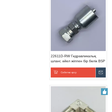
22611D-RW Гидравликалық
шланг, әйел жіппен бір бөлік BSP
фитинг
Себетке қосу
Сұра