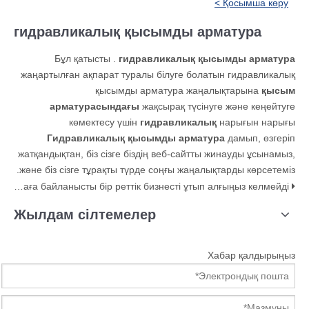
Қосымша көру >
гидравликалық қысымды арматура
Бұл қатысты .
гидравликалық қысымды арматура
жаңартылған ақпарат туралы білуге ​​болатын гидравликалық
қысымды арматура жаңалықтарына
қысым
арматурасындағы
жақсырақ түсінуге және кеңейтуге
көмектесу үшін
гидравликалық
нарығын нарығы
Гидравликалық қысымды арматура
дамып, өзгеріп
жатқандықтан, біз сізге біздің веб-сайтты жинауды ұсынамыз,
және біз сізге тұрақты түрде соңғы жаңалықтарды көрсетеміз.
Сапалы гидравликалық арматураны талап етіңіз, бірақ бағаға байланысты бір реттік бизнесті ұтып алғыңыз келмейді.
Жылдам сілтемелер
Хабар қалдырыңыз