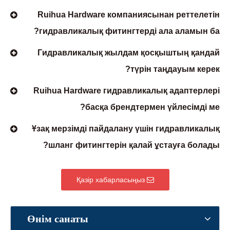
Ruihua Hardware компаниясынан реттелетін
гидравликалық фитингтерді ала аламын ба?
Гидравликалық жылдам қосқыштың қандай
түрін таңдауым керек?
Ruihua Hardware гидравликалық адаптерлері
басқа брендтермен үйлесімді ме?
Ұзақ мерзімді пайдалану үшін гидравликалық
шланг фитингтерін қалай ұстауға болады?
Қазір хабарласыңыз
Өнім санаты