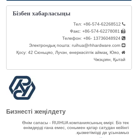
Бізбен хабарласыңы
Тел: +86-574-62268512

Факс: +86-574-62278081

Телефон: +86- 13736048924

ruihua@rhhardware.com
Электрондық пошта:

Қосу: 42 Сюньцяо, Лучэн, өнеркәсіптік аймақ, Юяо,

Чжэцзян, Қытай
Бизнесті жеңілдету
Өнім сапасы - RUIHUA компаниясының өмірі. Біз тек
өнімдерді ғана емес, сонымен қатар сатудан кейінгі
қызметімізді де ұсынамыз.