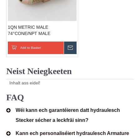
1QN METRIC MALE
74°CONE/NPT MALE
Röhrearmatur Hiersteller
Add to Basket
Schécken Ufro
Neist Neiegkeeten
Inhalt ass eidel!
FAQ
Wéi kann ech garantéieren datt hydraulesch
Stecker sécher a leckfräi sinn?
Kann ech personaliséiert hydraulesch Armature