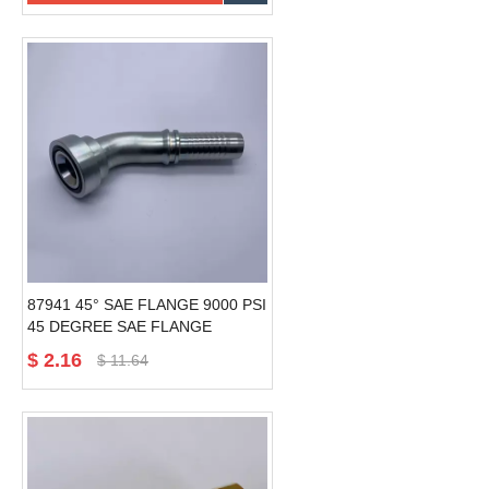
87941 45° SAE FLANGE 9000 PSI
45 DEGREE SAE FLANGE
Hydraulesch
$
2.16
$
11.64
Schlauchverbindungen