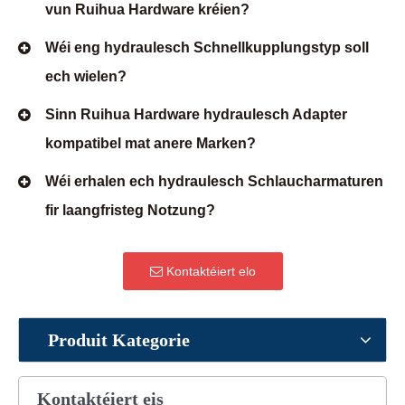
vun Ruihua Hardware kréien?
Wéi eng hydraulesch Schnellkupplungstyp soll
ech wielen?
Sinn Ruihua Hardware hydraulesch Adapter
kompatibel mat anere Marken?
Wéi erhalen ech hydraulesch Schlaucharmaturen
fir laangfristeg Notzung?
Kontaktéiert elo
Produit Kategorie
Kontaktéiert eis