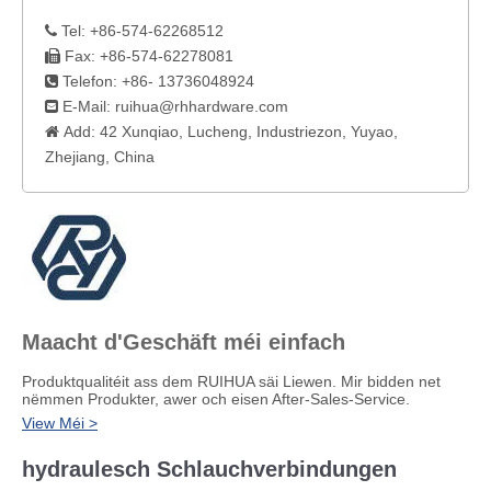
Tel: +86-574-62268512

Fax: +86-574-62278081

Telefon: +86- 13736048924

E-Mail:
ruihua@rhhardware.com

Add: 42 Xunqiao, Lucheng, Industriezon, Yuyao,

Zhejiang, China
Maacht d'Geschäft méi einfach
Produktqualitéit ass dem RUIHUA säi Liewen. Mir bidden net
nëmmen Produkter, awer och eisen After-Sales-Service.
View Méi >
hydraulesch Schlauchverbindungen