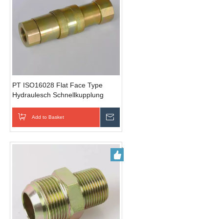
PT ISO16028 Flat Face Type
Hydraulesch Schnellkupplung
hydraulesch Verbindungen (Stol)
Add to Basket
Schécken Ufro