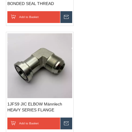
BONDED SEAL THREAD
HYDRAULIC TUBE FITTINGS
Add to Basket
Schécken Ufro
1JFS9 JIC ELBOW Männlech
HEAVY SERIES FLANGE
HYDRAULIC FLANGES ISO 6162-
1
Add to Basket
Schécken Ufro