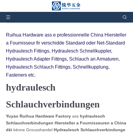
Dir sidd hei:
Doheem
»
Produiten
»
hydraulesch
Schlauchverbindungen
Ruihua Hardware ass e professionnelle China Hiersteller
a Fournisseur fir verschidde Standard oder Net-Standard
Hydraulesch Fittings, Hydraulesch Schnellkuppler,
Hydraulesch Adapter Fittings, Schlauch an Armaturen,
Hydraulesch Schlauch Fittings, Schnellkupplung,
Fasteners etc.
hydraulesch
Schlauchverbindungen
Yuyao Ruihua Hardware Factory
ass
hydraulesch
Schlauchverbindungen Hiersteller a Fournisseuren a China
déi
kënne Grousshandel
Hydraulesch Schlauchverbindunge