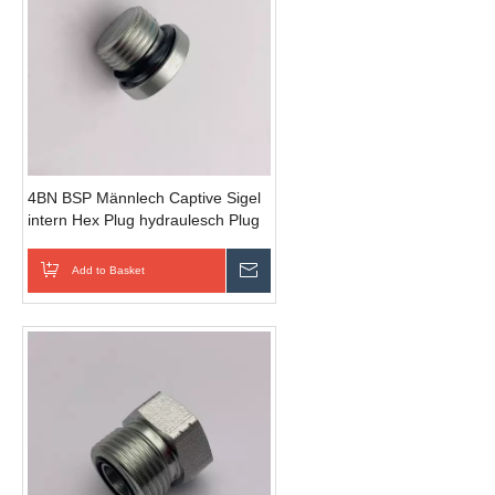
4BN BSP Männlech Captive Sigel
intern Hex Plug hydraulesch Plug
Add to Basket
Schécken Ufro