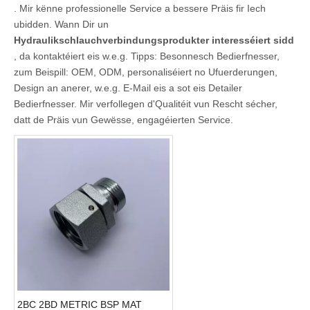
. Mir kënne professionelle Service a bessere Präis fir Iech
ubidden. Wann Dir un
Hydraulikschlauchverbindungsprodukter interesséiert sidd
, da kontaktéiert eis w.e.g. Tipps: Besonnesch Bedierfnesser,
zum Beispill: OEM, ODM, personaliséiert no Ufuerderungen,
Design an anerer, w.e.g. E-Mail eis a sot eis Detailer
Bedierfnesser. Mir verfollegen d'Qualitéit vun Rescht sécher,
datt de Präis vun Gewësse, engagéierten Service.
2BC 2BD METRIC BSP MAT