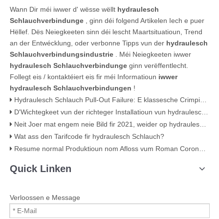
Wann Dir méi iwwer d' wësse wëllt
hydraulesch
Schlauchverbindunge
, ginn déi folgend Artikelen Iech e puer
Hëllef. Dës Neiegkeeten sinn déi lescht Maartsituatioun, Trend
an der Entwécklung, oder verbonne Tipps vun der
hydraulesch
Schlauchverbindungsindustrie
. Méi Neiegkeeten iwwer
hydraulesch Schlauchverbindunge
ginn verëffentlecht.
Follegt eis / kontaktéiert eis fir méi Informatioun
iwwer
hydraulesch Schlauchverbindungen
!
Hydraulesch Schlauch Pull-Out Failure: E klassesche Crimping Feeler (mat visuellem Beweis)
D'Wichtegkeet vun der richteger Installatioun vun hydraulesche Armaturen: Vermeiden vu Leck a Feeler
Neit Joer mat engem neie Bild fir 2021, weider op hydraulesch Armaturen
Wat ass den Tarifcode fir hydraulesch Schlauch?
Resume normal Produktioun nom Afloss vum Roman Coronavirus
Quick Linken
Verloossen e Message