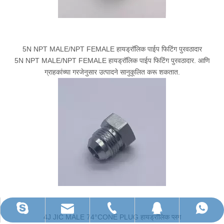
5N NPT MALE/NPT FEMALE हायड्रॉलिक पाईप फिटिंग पुरवठादार
5N NPT MALE/NPT FEMALE हायड्रॉलिक पाईप फिटिंग पुरवठादार. आणि
ग्राहकांच्या गरजेनुसार उत्पादने सानुकूलित करू शकतात.
ruihua@rhhardware.com
WhatsApp
दूरध्वनी
स्काईप
QQ
4J JIC MALE 74°CONE PLUG हायड्रॉलिक प्लग