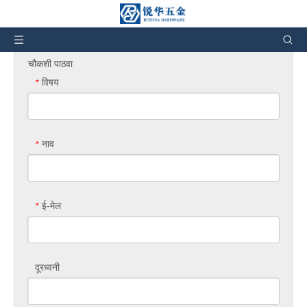
तुम्ही येथे आहात:
घर
»
उत्पादन चौकशी
चौकशी पाठवा
विषय
*
नाव
*
ई-मेल
*
दूरध्वनी