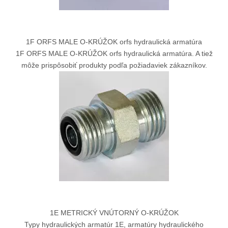
1F ORFS MALE O-KRÚŽOK orfs hydraulická armatúra
1F ORFS MALE O-KRÚŽOK orfs hydraulická armatúra. A tiež
môže prispôsobiť produkty podľa požiadaviek zákazníkov.
1E METRICKÝ VNÚTORNÝ O-KRÚŽOK
Typy hydraulických armatúr 1E, armatúry hydraulického