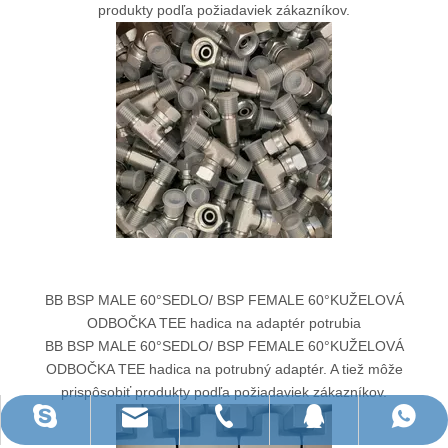
produkty podľa požiadaviek zákazníkov.
BB BSP MALE 60°SEDLO/ BSP FEMALE 60°KUŽELOVÁ
ODBOČKA TEE hadica na adaptér potrubia
BB BSP MALE 60°SEDLO/ BSP FEMALE 60°KUŽELOVÁ
ODBOČKA TEE hadica na potrubný adaptér. A tiež môže
prispôsobiť produkty podľa požiadaviek zákazníkov.
ruihua@rhhardware.com
WhatsApp
Skype
QQ
Tel