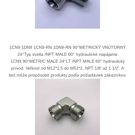
1CN9 1DN9 1CN9-RN 1DN9-RN 90°METRICKÝ VNÚTORNÝ
24°Typ svetla /NPT MALE 60° hydraulické napájanie
1CN9 90°METRIC MALE 24°LT /NPT MALE 60° hydraulický
prívod. Veľkosť od M12*1,5 do M52*2, NPT 1/8' až 1 1/2'. A
tiež môže prispôsobiť produkty podľa požiadaviek zákazníkov.