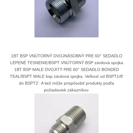
1BT BSP VNÚTORNÝ DVOJNÁSOBNÝ PRE 60° SEDADLO
LEPENÉ TESNENIE/BSPT VNÚTORNÝ BSP závitová spojka
1BT BSP MALE DVOJITÝ PRE 60° SEDADLO BONDED
TEAL/BSPT MALE bsp závitová spojka. Veľkosť od BSPT1/8'
do BSPT2'. A tiež môže prispôsobiť produkty podľa
požiadaviek zákazníkov.