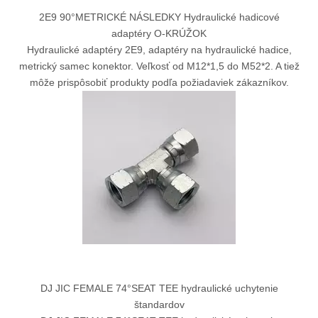
2E9 90°METRICKÉ NÁSLEDKY Hydraulické hadicové
adaptéry O-KRÚŽOK
Hydraulické adaptéry 2E9, adaptéry na hydraulické hadice,
metrický samec konektor. Veľkosť od M12*1,5 do M52*2. A tiež
môže prispôsobiť produkty podľa požiadaviek zákazníkov.
DJ JIC FEMALE 74°SEAT TEE hydraulické uchytenie
štandardov