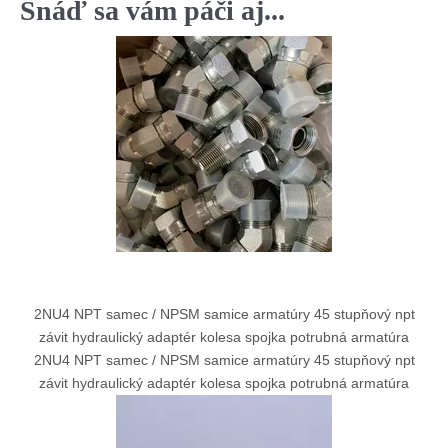
Snáď sa vám páči aj...
2NU4 NPT samec / NPSM samice armatúry 45 stupňový npt
závit hydraulický adaptér kolesa spojka potrubná armatúra
2NU4 NPT samec / NPSM samice armatúry 45 stupňový npt
závit hydraulický adaptér kolesa spojka potrubná armatúra