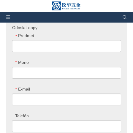
Nachádzate sa tu:
Domov
»
Dopyt na produkt
Odoslať dopyt
Predmet
*
Meno
*
E-mail
*
Telefón