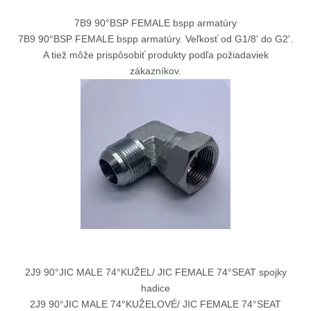
7B9 90°BSP FEMALE bspp armatúry
7B9 90°BSP FEMALE bspp armatúry. Veľkosť od G1/8' do G2'.
A tiež môže prispôsobiť produkty podľa požiadaviek
zákazníkov.
2J9 90°JIC MALE 74°KUŽEL/ JIC FEMALE 74°SEAT spojky
hadice
2J9 90°JIC MALE 74°KUŽELOVÉ/ JIC FEMALE 74°SEAT