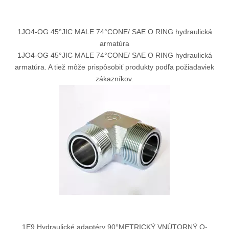
1JO4-OG 45°JIC MALE 74°CONE/ SAE O RING hydraulická
armatúra
1JO4-OG 45°JIC MALE 74°CONE/ SAE O RING hydraulická
armatúra. A tiež môže prispôsobiť produkty podľa požiadaviek
zákazníkov.
1E9 Hydraulické adaptéry 90°METRICKÝ VNÚTORNÝ O-