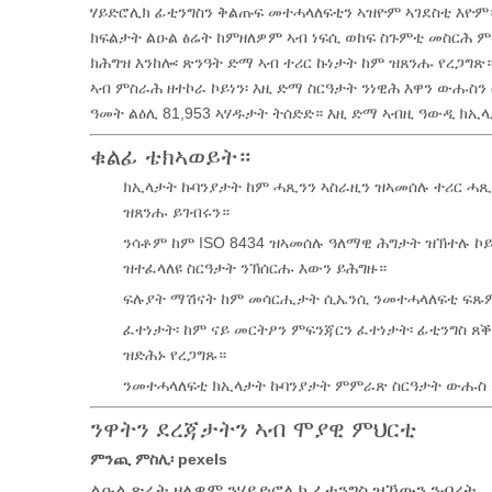
ሃይድሮሊክ ፊቲንግስን ቅልጡፍ መተሓላለፍቲን ኣዝዮም ኣገደስቲ እዮም።
ክፍልታት ልዑል ፅሬት ከምዘለዎም ኣብ ነፍሲ ወከፍ ስጉምቲ መስርሕ ም
ክሕግዝ እንከሎ፡ ጽንዓት ድማ ኣብ ተሪር ኩነታት ከም ዝጸንሑ የረጋግጽ
ኣብ ምስራሕ ዘተኮራ ኮይነን፡ እዚ ድማ ስርዓታት ንነዊሕ እዋን ውሑስን
ዓመት ልዕሊ 81,953 ኣሃዱታት ትሰድድ። እዚ ድማ ኣብዚ ዓውዲ ክኢላ
ቁልፊ ቴክኣወይት።
ክኢላታት ኩባንያታት ከም ሓጺንን ኣስራዚን ዝኣመሰሉ ተሪር ሓጺ
ዝጸንሑ ይገብሩን።
ንሳቶም ከም ISO 8434 ዝኣመሰሉ ዓለማዊ ሕግታት ዝኽተሉ ኮ
ዝተፈላለዩ ስርዓታት ንኽሰርሑ እውን ይሕግዙ።
ፍሉያት ማሽናት ከም መሳርሒታት ሲኤንሲ ንመተሓላለፍቲ ፍጹም 
ፈተነታት፡ ከም ናይ መርትዖን ምፍንጃርን ፈተነታት፡ ፊቲንግስ ጸ
ዝድሕኑ የረጋግጹ።
ንመተሓላለፍቲ ክኢላታት ኩባንያታት ምምራጽ ስርዓታት ውሑስ ይ
ንዋትን ደረጃታትን ኣብ ሞያዊ ምህርቲ
ምንጪ ምስሊ፡ pexels
ልዑል ጽሬት ዘለዎም ንሃይድሮሊክ ፊቲንግስ ዝኸውን ንብረት