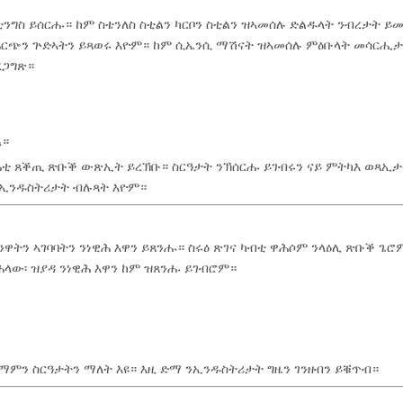
ግስ ይሰርሑ። ከም ስቴንለስ ስቲልን ካርቦን ስቲልን ዝኣመሰሉ ድልዱላት ንብረታት ይ
ንሓርጭን ጕድኣትን ይጻወሩ እዮም። ከም ሲኤንሲ ማሽናት ዝኣመሰሉ ምዕቡላት መሳርሒታ
ረጋግጽ።
ል።
ትሕቲ ጸቕጢ ጽቡቕ ውጽኢት ይረኽቡ። ስርዓታት ንኽሰርሑ ይገብሩን ናይ ምትካእ ወጻኢታ
 ኢንዱስትሪታት ብሉጻት እዮም።
ዋትን ኣገባባትን ንነዊሕ እዋን ይጸንሑ። ስሩዕ ጽገና ካብቲ ዋሕሶም ንላዕሊ ጽቡቕ ጌሮ
ላው፡ ዝያዳ ንነዊሕ እዋን ከም ዝጸንሑ ይገብሮም።
ምን ስርዓታትን ማለት እዩ። እዚ ድማ ንኢንዱስትሪታት ግዜን ገንዘብን ይቑጥብ።