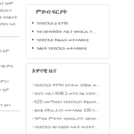
ንያ እዞም
ኽሰርሑን
ምድብ ፍርያት
ምኑ ክፍልታት
ሃይድሮሊክ ፊቲንግስ
 ቻይና ኣብ
ካብ ዘይተበላሸወ ሓጺን ዝተሰርሑ ሃይድሮሊክ መሳርሒታት
ሃይድሮሊክ ቅልጡፍ መተሓላለፍቲ
ካልኦት ሃይድሮሊክ መተሓላለፍቲ
ን ከም
ግስ ምስ
እዋናዊ ዜና
ሮምን።
ሃይድሮሊክ ዳግማይ ክጥቀሙ ዝኽእሉ መተሓላለፍቲ ንልዑል ጸቕጢ ቱቦ ኣሰባብራታት
ት ከም
ካርቦን ሓጺን KHB 2-መገዲ ጓል ኣንስተይቲ ፈትሊ ልዑል ጸቕጢ ኩዕሶ ቫልቭ – KHB-G3/4
KZD ኒውማቲክን ሃይድሮሊክን ቅልጡፍ ምትእስሳር
ን እዩ።
ልዑል ጸቕጢ ፈተነ መተሓላለፊ 630 ባር ንሃይድሮሊክ ስርዓታት
ሻምብቆ ምጭባጥ ኣሰባብራታት: ዘይተዘመሩ ጀጋኑ ናይ ሻምብቆ ስርዓትካ
ሃይድሮሊክ ቱቦ ስሕበት-ኣውት ውድቀት: ክላሲካል ክሪምፒንግ ጌጋ (ምስ ስእላዊ መርትዖ)