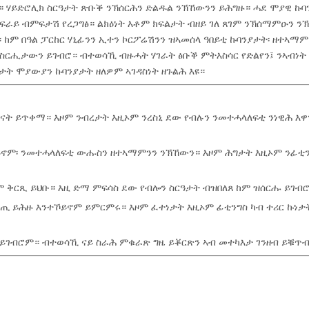
 ሃይድሮሊክ ስርዓታት ጽቡቕ ንኽሰርሕን ድልዱል ንኽኸውንን ይሕግዙ። ሓደ ሞያዊ ኩባ
ፍራይ ብምፍታሽ የረጋግፅ። ልክዕነት እቶም ክፍልታት ብዘይ ገለ ጸገም ንኽሰማምዑን ን
። ከም በዓል ፓርከር ሃኒፊንን ኢተን ኮርፖሬሽንን ዝኣመሰላ ዓበይቲ ኩባንያታት፡ ዘተኣማ
 ስርሒታውን ይገብሮ። ብተወሳኺ ብዙሓት ሃገራት ፅቡቕ ምትእስሳር የድልየን፤ ንኣብነት
ታት ሞያውያን ኩባንያታት ዘለዎም ኣገዳስነት ዘጉልሕ እዩ።
ናት ይጥቀማ። እዞም ንብረታት እዚኦም ንረስኒ ደው የብሉን ንመተሓላለፍቲ ንነዊሕ እዋ
ይኖም፡ ንመተሓላለፍቲ ውሑስን ዘተኣማምንን ንኽኸውን። እዞም ሕግታት እዚኦም ንፊቲን
ቅርጺ ይህቡ። እዚ ድማ ምፍሳስ ደው የብሎን ስርዓታት ብዝበለጸ ከም ዝሰርሑ ይገብ
ቕጢ ይሕዙ እንተኾይኖም ይምርምሩ። እዞም ፈተነታት እዚኦም ፊቲንግስ ካብ ተሪር ኩነታ
ገብሮም። ብተወሳኺ ናይ ስራሕ ምቁራጽ ግዜ ይቖርጽን ኣብ መተካእታ ገንዘብ ይቑጥብ