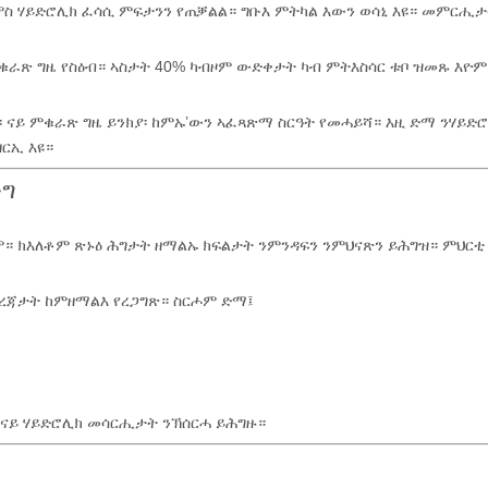
ምስ ሃይድሮሊክ ፈሳሲ ምፍታንን የጠቓልል። ግቡእ ምትካል እውን ወሳኒ እዩ። መምርሒ
ቁራጽ ግዜ የስዕብ። ኣስታት 40% ካብዞም ውድቀታት ካብ ምትእስሳር ቱቦ ዝመጹ እዮም
 ናይ ምቁራጽ ግዜ ይንክያ፡ ከምኡ’ውን ኣፈጻጽማ ስርዓት የመሓይሻ። እዚ ድማ ንሃይድ
ርኢ እዩ።
ንግ
። ክእለቶም ጽኑዕ ሕግታት ዘማልኡ ክፍልታት ንምንዳፍን ንምህናጽን ይሕግዝ። ምህርቲ
ደረጃታት ከምዘማልእ የረጋግጽ። ስርሖም ድማ፤
ናይ ሃይድሮሊክ መሳርሒታት ንኽሰርሓ ይሕግዙ።