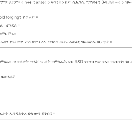
ምዎ እዮም። ትካላት ንልክዕነትን ፍጥነትን ከም ሲኤንሲ ማሽናትን 3ዲ ሕትመትን ዝ
ld forgingን ይጥቀም።
ሊ ከየጉደሉ።
 ይምርምሩ።
ሑስን ይገብርዎ ምስ ከም ባዕሉ ዝዓሸጉ መተሓላለፍቲ ዝኣመሰሉ ባህርያት።
የምፅኡ። ኩባንያታት ዝሓሸ ፍርያት ንምስራሕ ኣብ R&D ገንዘብ የውጽኣ። ንኣብነት፡ ቱቦ
ም ዘመሓይሽ
ድሌታት ኢንዱስትሪ ድሉውን ይገብሮ።