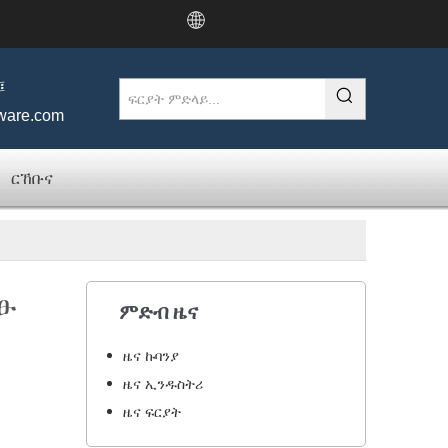
፤
ware.com
ርኸቡና
ፁ
ምድብ ዜና
ዜና ኩባንያ
ዜና ኢንዱስትሪ
ዜና ፍርያት