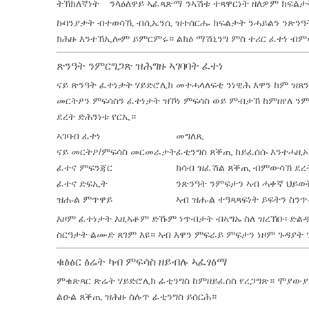
ትኽክለኛነት
ንላዕለዋይ ኣፈጻጽማ ንኣሽቱ ተጻዋርነት ዘለዎም ክፍልታ
ኩባንያታት ብተወሳኺ ብሲኤንሲ ዝተሰርሑ ክፍልታት ንሓይልን ንጽንዓት
ክሕዙ እንተኽኢሎም ይምርምሩ። ልክዕ ማሽኒንግ ምስ ተሪር ፈተነ ብምው
ጽንዓት ንምርግጋጽ ዝሕግዙ ኣገባባት ፈተነ
ናይ ጽንዓት ፈተነታት ሃይድሮሊክ መተሓላለፍቲ ንነዊሕ እዋን ከም ዝ
መርትዖን ምፍሳስን ፈተነታት ዝኾነ ምፍሳስ ወይ ምብታኽ ከምዘየለ ንም
ደረት ድሕንነቱ የርኢ።
ኣገባብ ፈተነ
መግለጺ
ናይ መርትዖ/ምፍሳስ መርመራታት
ፊቲንግስ ጸቕጢ ከይፈሰሱ እንተሓዚ
ፈተና ምፍንጃር
ክሳብ ዝፈሽል ጸቕጢ ብምውሳኽ ደረት
ፈተና ድፍኢት
ንጽንዓት ንምፍታን ኣብ ሓቀኛ ህይ
ዝሑል ምጥዋይ
ኣብ ዝሑል ተዓጻጻፍነት ይፍትን ስን
እዞም ፈተነታት እዚኣቶም ድኹም ነጥብታት ብኣግኡ ስለ ዝረኽቡ፡ ድል
ስርዓታት ልሙድ ጸገም እዩ። ኣብ እዋን ምፍራይ ምፍታን ነዞም ጉዳያት
ቁፅፅር ፅሬት ካብ ምፍሳስ ዘይብሉ ኣፈፃፅማ
ምቁጽጻር ጽሬት ሃይድሮሊክ ፊቲንግስ ከምዘይፈስስ የረጋግጽ። ሞያውያ
ልዑል ጸቕጢ ዝሕዙ ስሉጥ ፊቲንግስ ይሰርሕ።