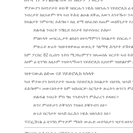
ሞያውያን ኩባንያታት ጽቡቕ ዝሰርሑን ነዊሕ ዝጸንሑን ሃይድሮሊክ ፊቲን
ንብረታት እዚኣቶም፡ ዋላ ኣብ ትሕቲ ልዑል ጸቕጢ እውን እንተዀነ፡ 
ክፍልታት ንምፍጣር ይሕግዙ። እዚ ድማ ዘይፈስስ ስጡም መዕሸጊታት የ
ድልዱል ንብረት ንኸቢድ ኩነታት ከይተሰብረ ይሕዞ።
ምዕቡላት መሳርሒታት ልክዕን ዘተኣማምንን ክፍልታት ይሰርሑ።
ምጽራይ ጽሬት ንዘይተለዋወጠ ውጽኢት ዓለማዊ ሕግታት ይኽተ
ከም ፓርከር 82 ሲሪስን ጌትስ ሜጋክሪምፕን ዝኣመሰሉ ፍርያት ኣብ 
እዞም ፊቲንግስ እዚኦም ንዝተኣማመን ሃይድሮሊክ ሲስተም ንዘድልዮም
ዝተናውሐ ዕድመ ናይ ሃይድሮሊክ ኣካላት
ካብ ሞያውያን ኩባንያታት ዝመጹ ሃይድሮሊክ ክፍልታት ብሰንኪ ዝሓሸ ን
ይሕግዞም። መጽናዕትታት ከም ዝሕብርዎ፡ ስርዓታት ጽሬትን ጽገናን ምሕ
ድልዱል ንብረት ምስ ግዜ ንጉድኣትን ምሕራርን ይጻወር።
ጽገና ምብትታን ይቕንስን ገንዘብ ይቑጥብን እዩ።
ጽሩይ ስርዓታት ዝሓሸ ስራሕን ነዊሕ ዝጸንሕን እዩ።
ፕሮፌሽናል ፊቲንግስ ምጥቃም ማለት ውሑድ መተካእታን ዝያዳ ዘተኣማ