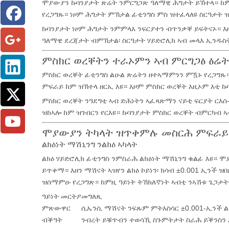
ሞያውያን ኩባንያታት ጽሬት ንምርግጋጽ ዓለማዊ ሕግታት ይኽተላ። ከ
የረጋግጹ። ነዞም ሕግታት ምኽታል ፊቲንግስ ምስ ዝተፈላለዩ ስርዓታት 
ኩባንያታት ነዞም ሕግታት ንምምላእ ንፍርያተን ብጥንቃቐ ይፍትናኦ። እዚ
ዓለማዊ ደረጃታት ብምኽታል፡ ስርዓታት ሃይድሮሊክ ኣብ መላእ ኢንዱስት
ምስክር ወረቐትን ተራኦምን ኣብ ምርግጋፅ ፅሬት
ምስክር ወረቐት ፊቲንግስ ልዑል ጽሬትን ዘተኣማምንን ምዃኑ የረጋግጹ። 
ምፍራይ ከም ዝኽተላ ዘርኢ እዩ። እዞም ምስክር ወረቐት እዚኦም እቲ ኩባ
ምስክር ወረቐት ንዓደግቲ ኣብ ድሕነትን ኣፈጻጽማን ናይቲ ፍርያት ርእሰ
ዝከኣሎ ከም ዝገብርን የርእዩ። ኩባንያታት ምስክር ወረቐት ብምርካብ ኣ
ሞያውያን ትካላት ዝጥቀምሉ መስርሕ ምፍራይ
ልክዕነት ማሽኒንግ ንልክዕ ኣካላት
ልክዕ ሃይድሮሊክ ፊቲንግስ ንምስራሕ ልክዕነት ማሽኒንግ ቁልፊ እዩ። ሞያው
ይጥቀማ። እዘን ማሽናት ኣዝየን ልክዕ ኮይነን፡ ክሳብ ±0.001 ኢንች 
ዝሰማምዑ የረጋግጽ። ከምዚ ዓይነት ትኽክለኛነት ኣብቲ ንኣሽቱ ጌጋታት
ዓይነት መርትዖ
መግለጺ
ምጽውዋር
ሲኤንሲ ማሽናት ንፍጹም ምትእስሳር ±0.001-ኢንች ል
ብቕዓት
ንብረት ይቑጥብን ተወሳኺ ስጉምትታት ስራሕ ይቕንስን 