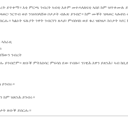
ረት ይጥቀማ። እቲ ምርጫ ንብረት ኣብቲ እቶም መተሓላለፍቲ ኣበይ ከም ዝጥቀሙሉ 
 ዝጻወር፡ ንርጥብ ወይ ንዝተበላሸወ ቦታታት ብሉጽ ይገብሮ። ከም ሙቐት ዝጻወር ኣሎይስ 
ሑ። ካልኦት ፍሉያት ንዋት ንብርሃን ጸሓይ፡ ምብስባስ ወይ ቁሪ ዝበዝሖ ኩነታት ኣየር 
ይ ኣስራዚ
ክ
 ዝኸውን ንብረት
ሑ ይገብሮም። ጽቡቕ ምትእስሳር ምፍሳስ ደው የብሎ፣ ንነዊሕ እዋን ይጸንሕ፣ ኣብ ከቢ
 ይገብሩ።
ን ከም ዝጸንሕ ይገብሩ።
ነታት ጽቡቕ ይሰርሑ።