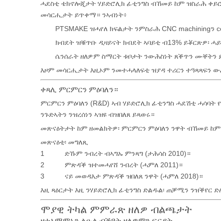
ሓደስቲ ቴክኖሎጂታት ሃይድሮሊክ ፊቲንግስ ብኸመይ ከም ዝስራሕ ቀይሮ
መሳርሒታት ይጥቀማ። ንኣብነት፥
PTSMAKE ዝሓየለ ክፍልታት ንምስራሕ CNC machiningን co
ክብደት ዝቑጥቡ ዲዛይናት ክብደት ኣባይቲ ብ13% ይቖርጽዎ፡ ሓይ
ሴንሰራት ዘለዎም ስማርት ቱቦታት ንውሕስነት ጸቕጥን ሙቐትን
እዞም መሳርሒታት እዚኦም ንመተሓላለፍቲ ዝያዳ ተሪርን ተዓጻጻፍን ው
ቀጻሊ ምርምርን ምዕባለን።
ምርምርን ምዕባለን (R&D) ኣብ ሃይድሮሊክ ፊቲንግስ ሓደሽቲ ሓሳባት 
ንጉድኣትን ንዝረሰነን ኣዝዩ ብዝበለጸ ይጻወሩ።
መጽናዕትታት ከም ዘመልክትዎ፡ ምርምርን ምዕባለን ንዋት ብኸመይ ከ
መጽናዕቲ
፡ መግለጺ
1
ድኹም ንብረት ብኣግኡ ምንጻግ (ታሕሳስ 2010)።
2
ምጽዳቕ ዝተመሓየሸ ንብረት (ሓምለ 2011)።
3
ናይ መወዳእታ ምጽዳቕ ዝበለጸ ንዋት (ሓምለ 2018)።
እዚ ጻዕርታት እዚ ንሃይድሮሊክ ፊቲንግስ ድልዱል፡ ጠቓሚን ንዝቕየር 
ሞያዊ ትካል ምምራጽ ዘለዎ ብልጫታት
ዘተኣማምኑን ልዑል ብቕዓት ዘለዎምን ፍርያት