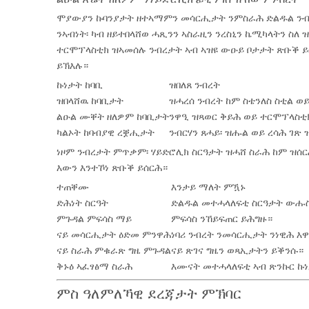
ሞያውያን ኩባንያታት ዘተኣማምን መሳርሒታት ንምስራሕ ድልዱል ንብ
ንኣብነት፡ ካብ ዘይተበላሸወ ሓጺንን ኣስራዚን ንረስኒን ኬሚካላትን ስለ
ተርሞፕላስቲክ ዝኣመሰሉ ንብረታት ኣብ ኣዝዩ ውዑይ ቦታታት ጽቡቕ ይሰር
ይኽእሉ።
ኩነታት ከባቢ
ዝበለጸ ንብረት
ዝበላሸዉ ከባቢታት
ዝሓረሰ ንብረት ከም ስቴንለስ ስቲል ወ
ልዑል ሙቐት ዘለዎም ከባቢታት
ንዋዒ ዝጻወር ቅይሕ ወይ ተርሞፕላስቲ
ካልኦት ከባብያዊ ረቛሒታት
ንብርሃን ጸሓይ፡ ዝሑል ወይ ረሳሕ ገጽ
ነዞም ንብረታት ምጥቃም፡ ሃይድሮሊክ ስርዓታት ዝሓሸ ስራሕ ከም ዝሰር
እውን እንተኾነ ጽቡቕ ይሰርሕ።
ተጠቐሙ
እንታይ ማለት ምዃኑ
ድሕነት ስርዓት
ድልዱል መተሓላለፍቲ ስርዓታት ውሑስ
ምጉዳል ምፍሳስ ማይ
ምፍሳስ ንኸይፍጠር ይሕግዙ።
ናይ መሳርሒታት ዕድመ ምንዋሕ
ነባሪ ንብረት ንመሳርሒታት ንነዊሕ እዋ
ናይ ስራሕ ምቁራጽ ግዜ ምጉዳል
ናይ ጽገና ግዜን ወጻኢታትን ይቕንሱ።
ቅኑዕ ኣፈፃፅማ ስራሕ
እሙናት መተሓላለፍቲ ኣብ ጽንኩር ኩ
ምስ ዓለምለኻዊ ደረጃታት ምኽባር