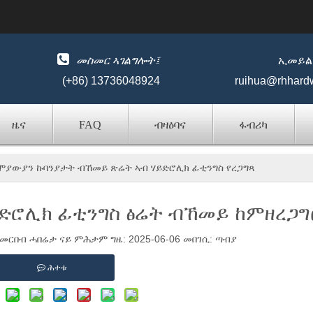

መስመር ኣገልግሎት፤
ኢመይል
(+86) 13736048924
ruihua@rhhard
ዜና
FAQ
ብዛዕባና
ፋብሪካ
ሞያውያን ኩባንያታት ብኸመይ ጽሬት ኣብ ሃይድሮሊክ ፊቲንግስ የረጋግጻ
ድሮሊክ ፊቲንግስ ፅሬት ብኸመይ ከምዘረጋግ
ርበብ ሓበሬታ ናይ ምሕታም ግዜ: 2025-06-06 መበገሲ:
ጣብያ
ሕተቱ