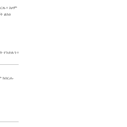
መርጹ። እዞም
ት ልክዕ
ት የጉድሉን።
ም ክሰርሑ