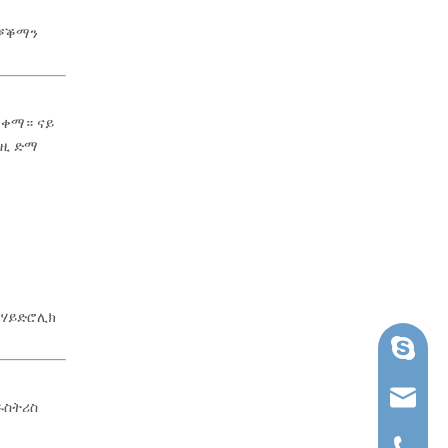
ጠቓቕማን
ጥቀማ። ናይ
እዚ ድማ
 ሃይድሮሊክ
ስካይፕ
ruihua@
ዱስትሪስ