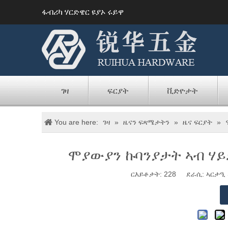
ፋብሪካ ሃርድዌር ዩያኦ ሩይዋ
ገዛ
ፍርያት
ቪድዮታት
You are here:
ገዛ
»
ዜናን ፍጻሜታትን
»
ዜና ፍርያት
»
ሞያውያን ኩባንያታት ኣብ ሃይ
ርእይቶታት:
228
ደራሲ: ኣርታዒ መ