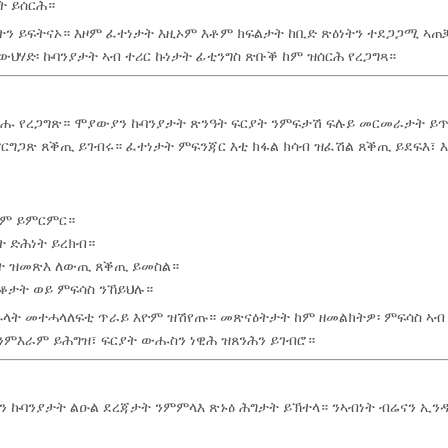
ት ይሰርሕ።
ን ይፍትናኦ። እዞም ፈተነታት እዚኦም እቶም ክፍልታት ከቢድ ጽዕነትን ተደጋጋሚ ኣ
ህሃድ፡ ኩባንያታት ኣብ ተሪር ኩነታት ፊቲንግስ ጽቡቕ ከም ዝሰርሕ የረጋግጻ።
ጸንሑ የረጋግጽ። ሞያውያን ኩባንያታት ጽንዓት ፍርያት ንምፍታሽ ፍሉይ መርመራታት ይ
ርግጋጽ ጸቕጢ ይገብሩ። ፈተነታት ምፍንጃር እቲ ክፋል ክሳብ ዝፈሽል ጸቕጢ ይደፍእ፣ 
ኦም ይምርምር።
 ድሕነት ይረክብ።
ወት ዝመጽእ ለውጢ ጸቕጢ ይመስል።
ጥቆታት ወይ ምፍሳስ ንኸይህሉ።
ዱላት መተሓላለፍቲ ጥራይ እዮም ዝሽየጡ። መጽናዕትታት ከም ዘመልክትዎ፡ ምፍሳስ ኣብ
 ንምእራም ይሕግዝ፣ ፍርያት ውሑስን ነዊሕ ዝጸንሕን ይገብሮ።
ን ኩባንያታት ልዑል ደረጃታት ንምምላእ ጽኑዕ ሕግታት ይኽተላ። ንኣብነት ብሬናን ኢን