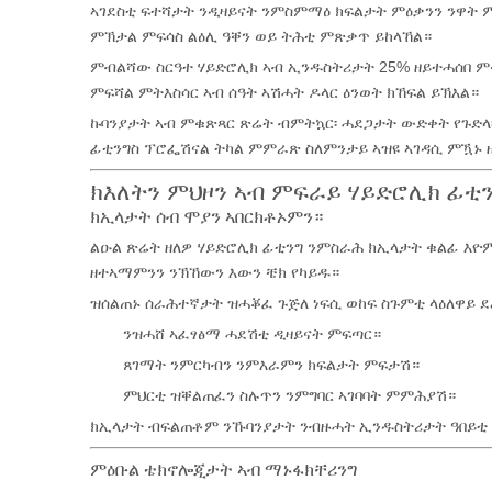
ኣገደስቲ ፍተሻታት ንዲዛይናት ንምስምማዕ ክፍልታት ምዕቃንን ንዋት 
ምኽታል ምፍሳስ ልዕሊ ዓቐን ወይ ትሕቲ ምጽቃጥ ይከላኸል።
ምብልሻው ስርዓተ ሃይድሮሊክ ኣብ ኢንዱስትሪታት 25% ዘይተሓሰበ ም
ምፍሻል ምትእስሳር ኣብ ሰዓት ኣሽሓት ዶላር ዕንወት ክኸፍል ይኽእል።
ኩባንያታት ኣብ ምቁጽጻር ጽሬት ብምትኳር፡ ሓደጋታት ውድቀት የጉድላ፡
ፊቲንግስ ፕሮፌሽናል ትካል ምምራጽ ስለምንታይ ኣዝዩ ኣገዳሲ ምዃኑ ዘ
ክእለትን ምህዞን ኣብ ምፍራይ ሃይድሮሊክ ፊቲ
ክኢላታት ሰብ ሞያን ኣበርክቶኦምን።
ልዑል ጽሬት ዘለዎ ሃይድሮሊክ ፊቲንግ ንምስራሕ ክኢላታት ቁልፊ እዮም
ዘተኣማምንን ንኽኸውን እውን ቼክ የካይዱ።
ዝሰልጠኑ ሰራሕተኛታት ዝሓቖፈ ጉጅለ ነፍሲ ወከፍ ስጉምቲ ላዕለዋይ 
ንዝሓሸ ኣፈፃፅማ ሓደሽቲ ዲዛይናት ምፍጣር።
ጸገማት ንምርካብን ንምእራምን ክፍልታት ምፍታሽ።
ምህርቲ ዝቐልጠፈን ስሉጥን ንምግባር ኣገባባት ምምሕያሽ።
ክኢላታት ብፍልጠቶም ንኹባንያታት ንብዙሓት ኢንዱስትሪታት ዓበይቲ 
ምዕቡል ቴክኖሎጂታት ኣብ ማኑፋክቸሪንግ