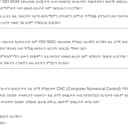
ም ISO 8434 ዝኣመሰሉ ደረጃታት መተሓላለፍቲ ውሑሳት፣ ድልዱላትን ጽቡቕ ዝሰር
ዝሰማምዑን ኣብ ብዙሕ ኩነታት ከም ዝሰርሑን የረጋግጽ።
 ፈተነ እዚ ንፍርያት ዝያዳ ዘተኣማምን ይገብሮን እምነት ዓማዊል ይሃንጽን እዩ። ኩባን
ሪታት ብዘይ ገለ ጸገም ንኽሰርሕ ይሕግዛ።
ብዙሓት ኩባንያታት ከም ISO 9001 ዝኣመሰለ ምስክር ወረቐት ይረኽባ፡ እዚ ድማ ጽቡ
ንያ ቅኑዕን ኣብ ዓሚል ዘተኮረን ፍርያት ይሰርሕ ማለት እዩ።
-ምትእምማን እውን ይህቦም። እቲ ኩባንያ ብዛዕባ ጽሬት ከም ዝግደስን ዓበይቲ ፊቲንግስ
ብ ዓውደን ርግጸኛን ክኢላታትን ምዃነን የርእዩ።
ያን ኩባንያታት ነዚ ድማ ምዕቡላት CNC (Computer Numerical Control) ማ
ዝበጽሕ ንእሽቶ ተጻዋርነት ኣለወን። እዚ ድማ ክፍልታት ኣብ ሃይድሮሊክ ስርዓታት ፍጹም 
 ውድቀት ከስዕቡ ዝኽእሉ ልዑል ጸቕጢ ዘለዎም ከባቢታት ወሳኒ እዩ።
ክዕነት ይረኽባ።
እዩ።