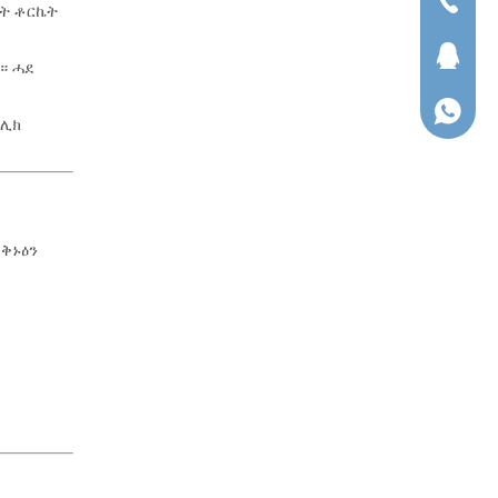
ቴለፎን...
ታት ቶርኬት
ሕቶ ሕቶ
። ሓደ
ዋትስኣፕ
ሮሊክ
 ቅኑዕን