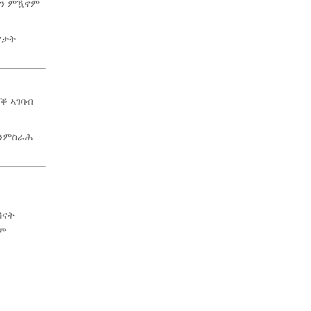
ሑን ምዃኖም
ያታት
ቕ ኣገባብ
 ንምስራሕ
ሽናት
ከም