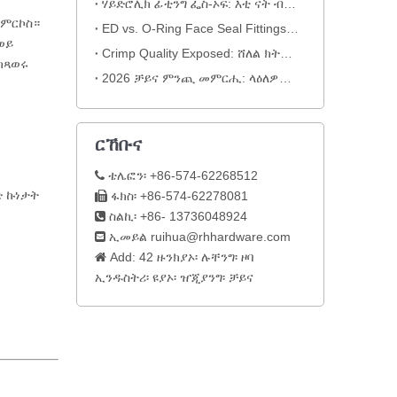
ሃይድሮሊክ ፊቲንግ ፌስ-ኦፍ: እቲ ናት ብዛዕባ ጽሬት እንታይ ይገልጽ
ይምርኮስ።
ED vs. O-Ring Face Seal Fittings: ከመይ ጌርና ዝበለጸ ሃይድሮሊክ ምትእስሳር ንመርጽ
ወይ
Crimp Quality Exposed: ሸለል ክትብሎ ዘይትኽእል ጎኒ ንጎኒ ትንተና
ክጻወሩ
2026 ቻይና ምንጪ መምርሒ: ላዕለዎት ሃይድሮሊክ ምትእስሳር ኣፍረይቲ & ከመይ ትመርጽ
ርኸቡና
ቴሌፎን፡ +86-574-62268512

ድ ኩነታት
ፋክስ፡ +86-574-62278081

ስልኪ፡ +86- 13736048924

ኢመይል
ruihua@rhhardware.com

Add: 42 ዙንክያኦ፡ ሉቸንግ፡ ዞባ

ኢንዱስትሪ፡ ዩያኦ፡ ዠጂያንግ፡ ቻይና