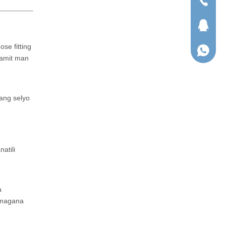
Tel
QQ
e fitting
WhatsA
gamit man
ang selyo
g
atili
a
gumagana