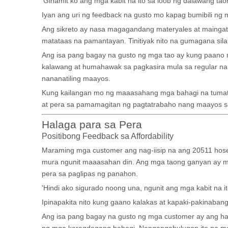
'Ginamit ko ang mga kabit na ito sa loob ng dalawang tao
Iyan ang uri ng feedback na gusto mo kapag bumibili ng m
Ang sikreto ay nasa magagandang materyales at maing
matataas na pamantayan. Tinitiyak nito na gumagana si
Ang isa pang bagay na gusto ng mga tao ay kung paano ni
kalawang at humahawak sa pagkasira mula sa regular na 
nananatiling maayos.
Kung kailangan mo ng maaasahang mga bahagi na tumatagal
at pera sa pamamagitan ng pagtatrabaho nang maayos 
Halaga para sa Pera
Positibong Feedback sa Affordability
Maraming mga customer ang nag-iisip na ang 20511 hose fi
mura ngunit maaasahan din. Ang mga taong ganyan ay mas
pera sa paglipas ng panahon.
'Hindi ako sigurado noong una, ngunit ang mga kabit na 
Ipinapakita nito kung gaano kalakas at kapaki-pakinabang
Ang isa pang bagay na gusto ng mga customer ay ang hana