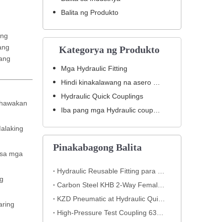
Balita ng Produkto
ang
ang
Kategorya ng Produkto
sang
Mga Hydraulic Fitting
Hindi kinakalawang na asero hydraulic fitting
Hydraulic Quick Couplings
g hawakan
Iba pang mga Hydraulic coupling
Malaking
Pinakabagong Balita
 sa mga
Hydraulic Reusable Fitting para sa High-Pressure Hose Assemblies
ng
Carbon Steel KHB 2-Way Female Thread High-Pressure Ball Valve – KHB-G3/4
KZD Pneumatic at Hydraulic Quick Coupling
aring
High-Pressure Test Coupling 630 Bar para sa Hydraulic Systems