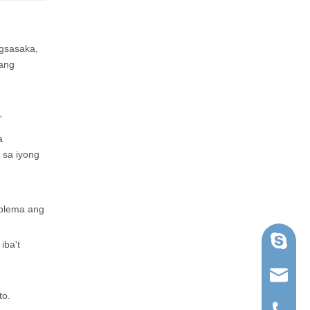
gsasaka,
 ang
'
a
 sa iyong
oblema ang
Skype
iba't
ruihua@
to.