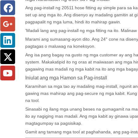
Ang pag-install ng 20511 hose fitting ay simple para sa
set up ang mga ito. Ang disenyo ay madaling gamitin at
pagpapalit ng mga luma, hindi ito mahirap gawin.
'Madali lang ang pag-install ng mga fitting na ito. Malina
Marami ang sumasang-ayon dito. Ang 24° cone na disenyo
pagtagas o maluwag na koneksyon.
Ang isa pang bagay na gusto ng mga customer ay ang han
system. Makakatipid ito ng oras at maiiwasan ang mga h
gagawing mas madali ng mga kabit na ito ang mga bagay
Iniulat ang mga Hamon sa Pag-install
Karamihan sa mga tao ay madaling mag-install, ngunit ang
gawing mas mahirap ang pag-secure ng mga kabit. Kung 
na tool.
Sinasabi ng ilang mga unang beses na gumagamit na mas
ito ay nagiging mas madali. Ang mga kabit ay ginawa 
magtagumpay sa pagsisikap.
Gamit ang tamang mga tool at paghahanda, ang pag-instal