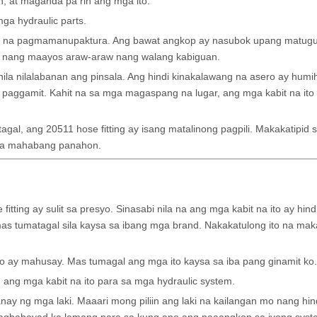
n, at maganda pa rin ang mga ito.'
ga hydraulic parts.
at na pagmamanupaktura. Ang bawat angkop ay nasubok upang matug
la nang maayos araw-araw nang walang kabiguan.
la nilalabanan ang pinsala. Ang hindi kinakalawang na asero ay humih
paggamit. Kahit na sa mga magaspang na lugar, ang mga kabit na ito
, ang 20511 hose fitting ay isang matalinong pagpili. Makakatipid si
sa mahabang panahon.
tting ay sulit sa presyo. Sinasabi nila na ang mga kabit na ito ay hin
 tumatagal sila kaysa sa ibang mga brand. Nakakatulong ito na maka
ito ay mahusay. Mas tumagal ang mga ito kaysa sa iba pang ginamit ko.
 ang mga kabit na ito para sa mga hydraulic system.
y ng mga laki. Maaari mong piliin ang laki na kailangan mo nang hind