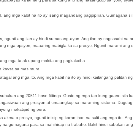
agbabayad ka lamang para sa kung ano ang naaangkop sa iyong syst
d, ang mga kabit na ito ay isang magandang pagpipilian. Gumagana si
s, ngunit ang ilan ay hindi sumasang-ayon. Ang ilan ay nagsasabi na 
urang mga opsyon, maaaring mabigla ka sa presyo. Ngunit marami ang
bang mga tatak upang makita ang pagkakaiba.
la kaysa sa mas mura.'
agal ang mga ito. Ang mga kabit na ito ay hindi kailangang palitan n
ubukan ang 20511 hose fittings. Gusto ng mga tao kung gaano sila ka
angangasiwaan ang presyon at umaangkop sa maraming sistema. Dagdag
iyong makatipid ng pera.
akma o presyo, ngunit iniisip ng karamihan na sulit ang mga ito. Ang
 na gumagana para sa mahihirap na trabaho. Bakit hindi subukan ang