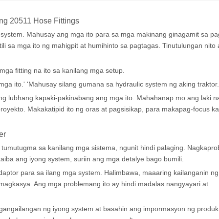
 20511 Hose Fittings
 system. Mahusay ang mga ito para sa mga makinang ginagamit sa pa
ili sa mga ito ng mahigpit at humihinto sa pagtagas. Tinutulungan nito
 fitting na ito sa kanilang mga setup.
mga ito.' 'Mahusay silang gumana sa hydraulic system ng aking traktor.
wang lubhang kapaki-pakinabang ang mga ito. Mahahanap mo ang laki n
proyekto. Makakatipid ito ng oras at pagsisikap, para makapag-focus ka
er
 tumutugma sa kanilang mga sistema, ngunit hindi palaging. Nagkapr
aiba ang iyong system, suriin ang mga detalye bago bumili.
ptor para sa ilang mga system. Halimbawa, maaaring kailanganin ng 
magkasya. Ang mga problemang ito ay hindi madalas nangyayari at
angailangan ng iyong system at basahin ang impormasyon ng produk