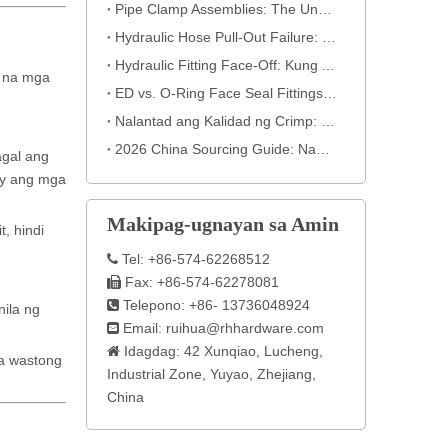
​Pipe Clamp Assemblies: The Unsung Heroes of Your Piping System​
Hydraulic Hose Pull-Out Failure: Isang Classic Crimping Mistake (May Visual Evidence)
Hydraulic Fitting Face-Off: Kung Ano ang Inihahayag ng Nut Tungkol sa Kalidad​​
p na mga
ED vs. O-Ring Face Seal Fittings: Paano Piliin ang Pinakamahusay na Hydraulic Connection
Nalantad ang Kalidad ng Crimp: Isang Pagsusuri na Hindi Mo Mababalewala
2026 China Sourcing Guide: Nangungunang Hydraulic Fitting Manufacturers at Paano Pumili
agal ang
ay ang mga
Makipag-ugnayan sa Amin
, hindi
Tel: +86-574-62268512

Fax: +86-574-62278081

Telepono: +86- 13736048924

nila ng
Email:
ruihua@rhhardware.com

Idagdag: 42 Xunqiao, Lucheng,

a wastong
Industrial Zone, Yuyao, Zhejiang,
China