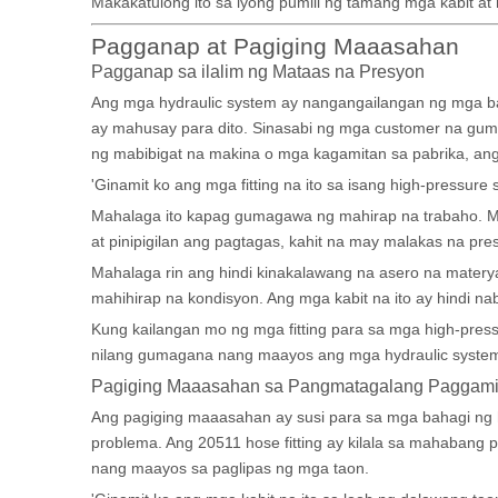
Makakatulong ito sa iyong pumili ng tamang mga kabit a
Pagganap at Pagiging Maaasahan
Pagganap sa ilalim ng Mataas na Presyon
Ang mga hydraulic system ay nangangailangan ng mga b
ay mahusay para dito. Sinasabi ng mga customer na gum
ng mabibigat na makina o mga kagamitan sa pabrika, ang m
'Ginamit ko ang mga fitting na ito sa isang high-pressure
Mahalaga ito kapag gumagawa ng mahirap na trabaho. Mala
at pinipigilan ang pagtagas, kahit na may malakas na pre
Mahalaga rin ang hindi kinakalawang na asero na materyal
mahihirap na kondisyon. Ang mga kabit na ito ay hindi n
Kung kailangan mo ng mga fitting para sa mga high-press
nilang gumagana nang maayos ang mga hydraulic system,
Pagiging Maaasahan sa Pangmatagalang Paggami
Ang pagiging maaasahan ay susi para sa mga bahagi ng ha
problema. Ang 20511 hose fitting ay kilala sa mahabang
nang maayos sa paglipas ng mga taon.