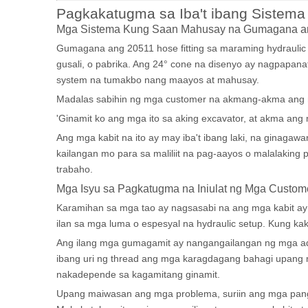
Pagkakatugma sa Iba't ibang Sistema
Mga Sistema Kung Saan Mahusay na Gumagana ang
Gumagana ang 20511 hose fitting sa maraming hydraulic
gusali, o pabrika. Ang 24° cone na disenyo ay nagpapanat
system na tumakbo nang maayos at mahusay.
Madalas sabihin ng mga customer na akmang-akma ang mga
'Ginamit ko ang mga ito sa aking excavator, at akma ang 
Ang mga kabit na ito ay may iba't ibang laki, na ginaga
kailangan mo para sa maliliit na pag-aayos o malalaking 
trabaho.
Mga Isyu sa Pagkatugma na Iniulat ng Mga Custom
Karamihan sa mga tao ay nagsasabi na ang mga kabit ay
ilan sa mga luma o espesyal na hydraulic setup. Kung kak
Ang ilang mga gumagamit ay nangangailangan ng mga ada
ibang uri ng thread ang mga karagdagang bahagi upang 
nakadepende sa kagamitang ginamit.
Upang maiwasan ang mga problema, suriin ang mga pang