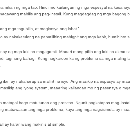
 karamihan ng mga tao. Hindi mo kailangan ng mga espesyal na kasanaya
 ginagawang mabilis ang pag-install. Kung magdagdag ng mga bagong b
w ang mga tagubilin, at magkasya ang lahat.'
 ay nakakatulong na panatilihing mahigpit ang mga kabit, humihinto s
ay ng mga laki na magagamit. Maaari mong piliin ang laki na akma s
indi tugmang bahagi. Kung nagkaroon ka ng problema sa mga maling la
.
 ilan ay nahaharap sa maliliit na isyu. Ang masikip na espasyo ay maa
masikip ang iyong system, maaaring kailangan mo ng pasensya o mga
 matagal bago matutunan ang proseso. Ngunit pagkatapos mag-install
upang mabawasan ang mga problema, kaya ang mga nagsisimula ay maa
l ay karaniwang makinis at simple.