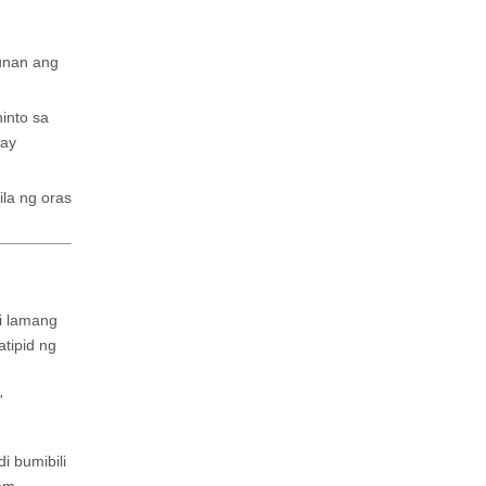
unan ang
into sa
 ay
la ng oras
di lamang
tipid ng
'
i bumibili