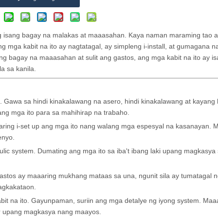
ng isang bagay na malakas at maaasahan. Kaya naman maraming tao 
ng mga kabit na ito ay nagtatagal, ay simpleng i-install, at gumagana n
 bagay na maaasahan at sulit ang gastos, ang mga kabit na ito ay i
a sa kanila.
. Gawa sa hindi kinakalawang na asero, hindi kinakalawang at kayan
g mga ito para sa mahihirap na trabaho.
aaaring i-set up ang mga ito nang walang mga espesyal na kasanayan. 
enyo.
lic system. Dumating ang mga ito sa iba't ibang laki upang magkasya
g gastos ay maaaring mukhang mataas sa una, ngunit sila ay tumatagal 
agkakataon.
t na ito. Gayunpaman, suriin ang mga detalye ng iyong system. Maa
or upang magkasya nang maayos.