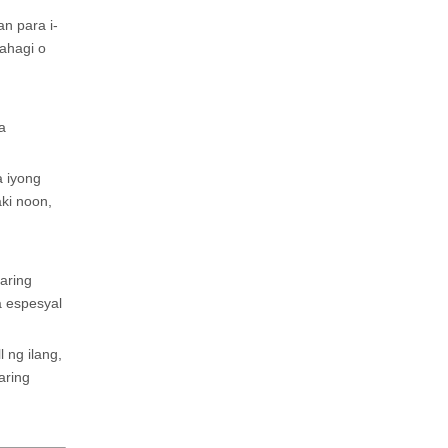
n para i-
ahagi o
a
a iyong
ki noon,
aring
 espesyal
 ng ilang,
aring