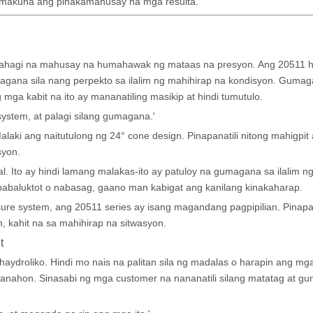
t makuha ang pinakamahusay na mga resulta.
ahagi na mahusay na humahawak ng mataas na presyon. Ang 20511 hos
agana sila nang perpekto sa ilalim ng mahihirap na kondisyon. Guma
ga kabit na ito ay mananatiling masikip at hindi tumutulo.
 system, at palagi silang gumagana.'
ki ang naitutulong ng 24° cone design. Pinapanatili nitong mahigpit 
syon.
. Ito ay hindi lamang malakas-ito ay patuloy na gumagana sa ilalim n
ababaluktot o nabasag, gaano man kabigat ang kanilang kinakaharap.
ure system, ang 20511 series ay isang magandang pagpipilian. Pinapan
 kahit na sa mahihirap na sitwasyon.
t
ydroliko. Hindi mo nais na palitan sila ng madalas o harapin ang mg
 panahon. Sinasabi ng mga customer na nananatili silang matatag at 