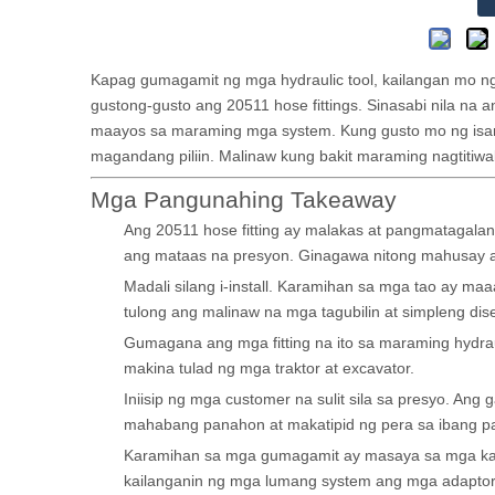
Kapag gumagamit ng mga hydraulic tool, kailangan mo 
gustong-gusto ang 20511 hose fittings. Sinasabi nila na a
maayos sa maraming mga system. Kung gusto mo ng isang
magandang piliin. Malinaw kung bakit maraming nagtitiwal
Mga Pangunahing Takeaway
Ang 20511 hose fitting ay malakas at pangmatagalan
ang mataas na presyon. Ginagawa nitong mahusay an
Madali silang i-install. Karamihan sa mga tao ay m
tulong ang malinaw na mga tagubilin at simpleng dis
Gumagana ang mga fitting na ito sa maraming hydrau
makina tulad ng mga traktor at excavator.
Iniisip ng mga customer na sulit sila sa presyo. An
mahabang panahon at makatipid ng pera sa ibang p
Karamihan sa mga gumagamit ay masaya sa mga kabi
kailanganin ng mga lumang system ang mga adapt