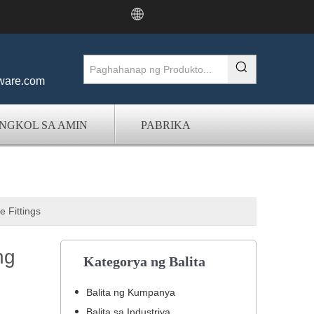
:
ware.com
NGKOL SA AMIN
PABRIKA
 Fittings
ng
Kategorya ng Balita
Balita ng Kumpanya
Balita sa Industriya