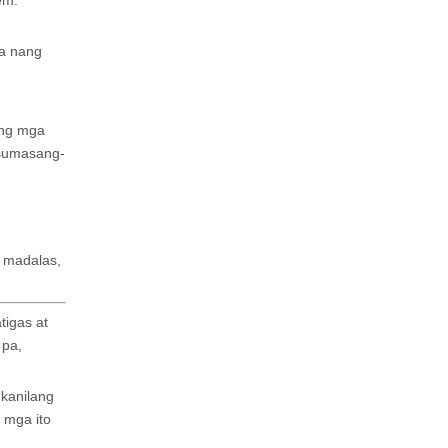
em.
la nang
ang mga
 sumasang-
g madalas,
tigas at
 pa,
 kanilang
 mga ito