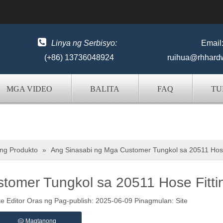

Linya ng Serbisyo:
Email
(+86) 13736048924
ruihua@rhhard
MGA VIDEO
BALITA
FAQ
TU
 ng Produkto
»
Ang Sinasabi ng Mga Customer Tungkol sa 20511 Hose
tomer Tungkol sa 20511 Hose Fitti
Editor Oras ng Pag-publish: 2025-06-09 Pinagmulan:
Site
Magtanong