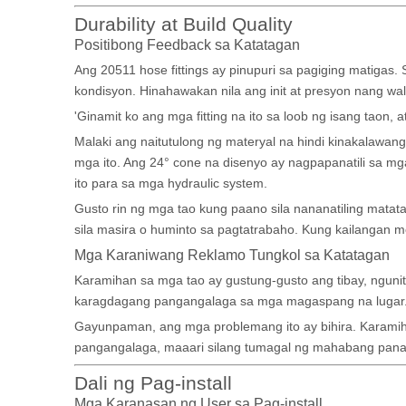
Durability at Build Quality
Positibong Feedback sa Katatagan
Ang 20511 hose fittings ay pinupuri sa pagiging matiga
kondisyon. Hinahawakan nila ang init at presyon nang wa
'Ginamit ko ang mga fitting na ito sa loob ng isang taon,
Malaki ang naitutulong ng materyal na hindi kinakalawang
mga ito. Ang 24° cone na disenyo ay nagpapanatili sa mg
ito para sa mga hydraulic system.
Gusto rin ng mga tao kung paano sila nananatiling matat
sila masira o huminto sa pagtatrabaho. Kung kailangan m
Mga Karaniwang Reklamo Tungkol sa Katatagan
Karamihan sa mga tao ay gustung-gusto ang tibay, ngunit 
karagdagang pangangalaga sa mga magaspang na lugar. 
Gayunpaman, ang mga problemang ito ay bihira. Karami
pangangalaga, maaari silang tumagal ng mahabang pan
Dali ng Pag-install
Mga Karanasan ng User sa Pag-install