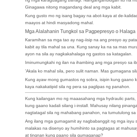
ng mga karagdagang bahagi. Nangangahulugan ito na m
Ginagawa nitong magandang deal ang mga kabit.
Kung gusto mo ng isang bagay na abot-kaya at de-kalida
maayos at hindi masyadong mahal.
Mga Alalahanin Tungkol sa Pagpepresyo o Halaga
Karamihan sa mga tao ay nag-iisip na ang presyo ay pata
kabit ay tila mahal sa una. Kung sanay ka na sa mas m
ayon na sila ay nagkakahalaga ng gastos sa katagalan.
Iminumungkahi ng ilan na ihambing ang mga presyo sa i
'Akala ko mahal sila, pero sulit naman. Mas gumagana si
Kung ayaw mong gumastos ng sobra, isipin kung gaano kat
kaya nakakatipid sila ng pera sa paglipas ng panahon.
Kung kailangan mo ng maaasahang mga hydraulic parts, s
kung gaano kadali silang i-install. Mahusay nilang pin
nagtatagal sila ng mahabang panahon, na tumutulong sa 
Ang ilang mga gumagamit ay nagbabanggit ng mga isyu sa 
malakas na disenyo ay humihinto sa pagtagas at mahusay
at tingnan kung paano sila gumaganap?