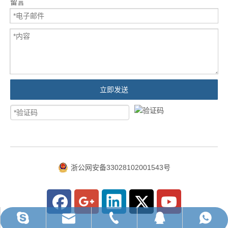
留言
立即发送
浙公网安备33028102001543号
ruihua@rhhardware.com
WhatsApp
Skype
电话
QQ