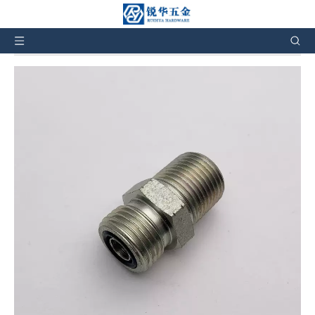
您在这里:
家
»
产品
»
液压管件
»
液压适配器
»
1FN
ORFS 外螺纹 O 形圈 NPT 外螺纹液压 ORFS 接头