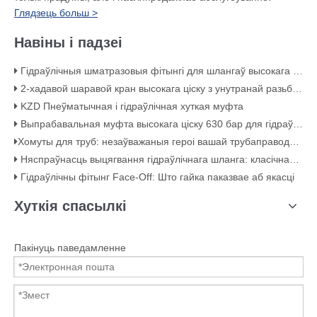
Глядзець больш >
Навіны і падзеі
Гідраўлічныя шматразовыя фітынгі для шлангаў высокага ціску
2-хадавой шаравой кран высокага ціску з унутранай разьбой KHB з вугляродзістай сталі – KHB-G3/4
KZD Пнеўматычная і гідраўлічная хуткая муфта
Выпрабавальная муфта высокага ціску 630 бар для гідраўлічных сістэм
​Хомуты для труб: незаўважаныя героі вашай трубаправоднай сістэмы​
Няспраўнасць выцягвання гідраўлічнага шланга: класічная памылка абціскання (з візуальнымі доказамі)
Гідраўлічны фітынг Face-Off: Што гайка паказвае аб якасці
Хуткія спасылкі
Пакінуць паведамленне