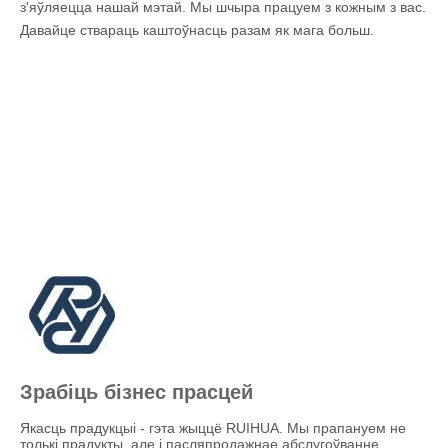
з'яўляецца нашай мэтай. Мы шчыра працуем з кожным з вас.
Давайце ствараць каштоўнасць разам як мага больш.
Зрабіць бізнес прасцей
Якасць прадукцыі - гэта жыццё RUIHUA. Мы прапануем не
толькі прадукты, але і пасляпродажнае абслугоўванне.