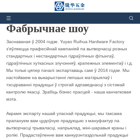
Вы тут:
дадому
»
Factory Show
Фабрычнае шоу
Заснаваная ў 2004 годзе. Yuyao Ruihua Hardware Factory
з'яўляецца прафесійнай кампаніяй па вытворчасці розных
стандартных і нестандартных гідраўлічных фітынгаў,
гідраўлічных хуткасных злучэнняў, крапежных элементаў і г.д.
Мы толькі цяпер пачалі экспартаваць самі ў 2014 годзе. Мы
настойваем на выкарыстанні лепшых матэрыялаў і
тэсціраванні прадукцыі ў строгай адпаведнасці з сістэмай
кантролю якасці. Зрабіць бізнес прасцей - наша канчатковая
мэта.
Акрамя экспарту нашай уласнай прадукцыі, мы таксама
прапануем вам цудоўную прадукцыю з мануфактур па
вытворчасці трываласці, напрыклад, міні-шаравыя краны і
ролікі. Прадастаўленне вам канкурэнтаздольнай прадукцыі