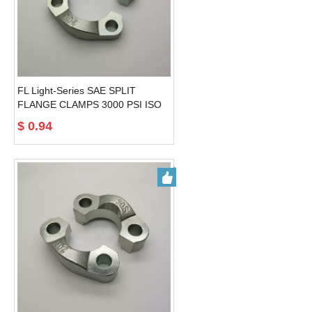
FL Light-Series SAE SPLIT
FLANGE CLAMPS 3000 PSI ISO
6162 ---SAE J518 fascette per tubi
$
0.94