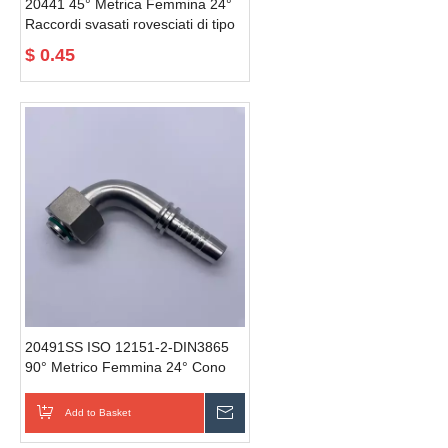
20441 45° Metrica Femmina 24°
Raccordi svasati rovesciati di tipo
conico
$
0.45
20491SS ISO 12151-2-DIN3865
90° Metrico Femmina 24° Cono
O-Ring Adattatore per raccordi per
tubi idraulici Coppia di raccordi per
Add to Basket
Mandate una dumanda
tubi idraulici