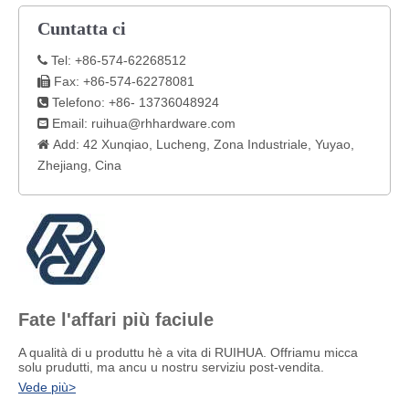
Cuntatta ci
Tel: +86-574-62268512

Fax: +86-574-62278081

Telefono: +86- 13736048924

Email:
ruihua@rhhardware.com

Add: 42 Xunqiao, Lucheng, Zona Industriale, Yuyao,

Zhejiang, Cina
Fate l'affari più faciule
A qualità di u produttu hè a vita di RUIHUA. Offriamu micca
solu prudutti, ma ancu u nostru serviziu post-vendita.
Vede più>