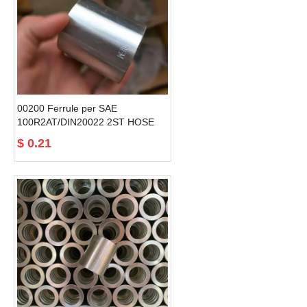
00200 Ferrule per SAE
100R2AT/DIN20022 2ST HOSE
tubu idraulicu è raccordi
$
0.21