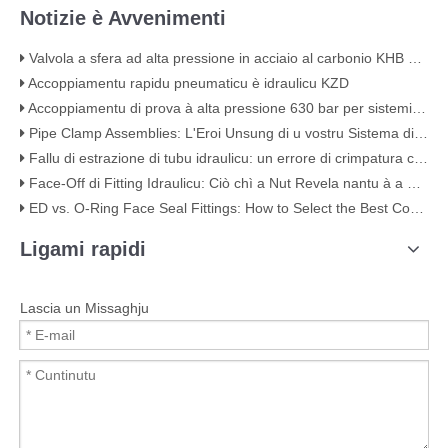
Notizie è Avvenimenti
Valvola a sfera ad alta pressione in acciaio al carbonio KHB a 2 vie - KHB-G3/4
Accoppiamentu rapidu pneumaticu è idraulicu KZD
Accoppiamentu di prova à alta pressione 630 bar per sistemi idraulichi
Pipe Clamp Assemblies: L'Eroi Unsung di u vostru Sistema di Piping
Fallu di estrazione di tubu idraulicu: un errore di crimpatura classica (cù evidenza visuale)
Face-Off di Fitting Idraulicu: Ciò chì a Nut Revela nantu à a Qualità
ED vs. O-Ring Face Seal Fittings: How to Select the Best Connection Hydraulic
Ligami rapidi
Lascia un Missaghju