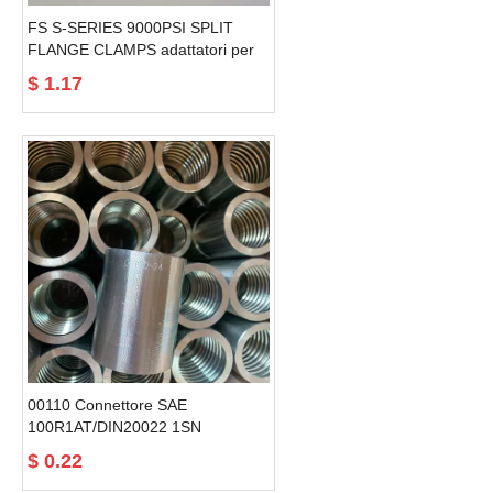
FS S-SERIES 9000PSI SPLIT
FLANGE CLAMPS adattatori per
raccordi idraulici
$
1.17
00110 Connettore SAE
100R1AT/DIN20022 1SN
Connettore per tubi ferrules
$
0.22
casquillos