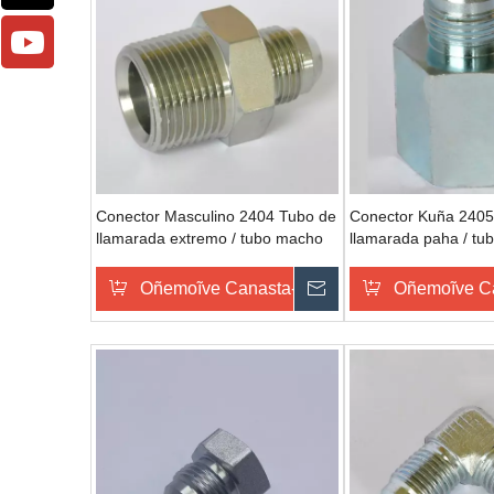
Conector Masculino 2404 Tubo de
Conector Kuña 2405
llamarada extremo / tubo macho
llamarada paha / tu
extremo SAE 070102 accesorios
SAE 072404 conecto
tubo hidráulico rehegua
hidráulico
Oñemoĩve Canasta-pe
Omondo Ñeporand
Oñemoĩve C