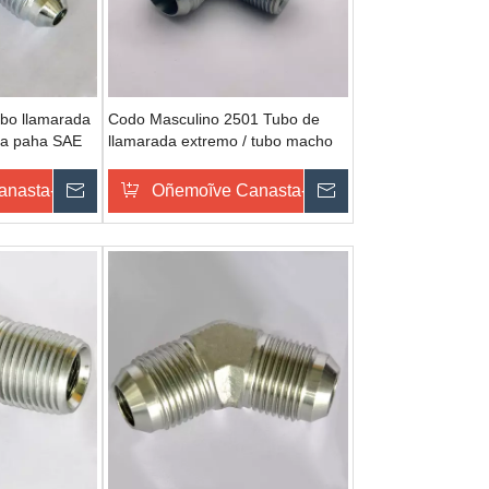
bo llamarada
Codo Masculino 2501 Tubo de
da paha SAE
llamarada extremo / tubo macho
 alta presión
extremo SAE 070202 accesorios
jic hidráulicos
u
anasta-pe
Omondo Ñeporandu
Oñemoĩve Canasta-pe
Omondo Ñeporan