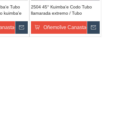
ba'e Tubo
2504 45° Kuimba'e Codo Tubo
bo kuimba'e
llamarada extremo / Tubo
cesorios de
llamarada extremo accesorio
hidráulico fabricantes
u
anasta-pe
Omondo Ñeporandu
Oñemoĩve Canasta-pe
Omondo Ñeporan