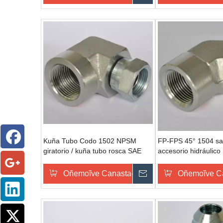
Kuña Tubo Codo 1502 NPSM
FP-FPS 45° 1504 sa
giratorio / kuña tubo rosca SAE
accesorio hidráulico
140231 accesorios giratorios
hidráulicos
Oñemoĩve Canasta-pe
Omondo Ñeporand
Oñemoĩve C