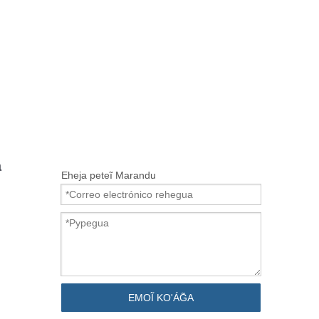
a
Eheja peteĩ Marandu
EMOĨ KO'ÁG̃A