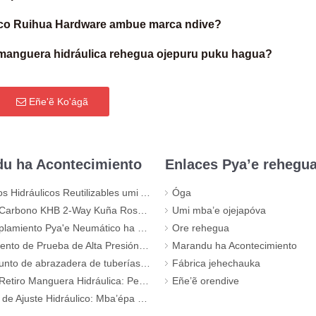
ico Ruihua Hardware ambue marca ndive?
 manguera hidráulica rehegua ojepuru puku hagua?
Eñe'ẽ Ko'ágã
u ha Acontecimiento
Enlaces Pya’e rehegu
icos Reutilizables umi Asamblea Manguera de Alta Presión-pe guarã
Óga
HB 2-Way Kuña Rosca Válvula de Bola de Alta Presión – KHB-G3/4
Umi mba’e ojejapóva
miento Pya'e Neumático ha Hidráulico
Ore rehegua
Prueba de Alta Presión 630 Bar Sistema Hidráulico-pe guarã
Marandu ha Acontecimiento
zadera de tuberías: Umi héroe noñembopúiva nde Sistema de tuberías rehegua
Fábrica jehechauka
ra Hidráulica: Peteĩ Error Clásico Encrespamiento rehegua (Con Evidencia Visual)
Eñe’ẽ orendive
te Hidráulico: Mba’épa ohechauka pe tuerca Calidad rehegua