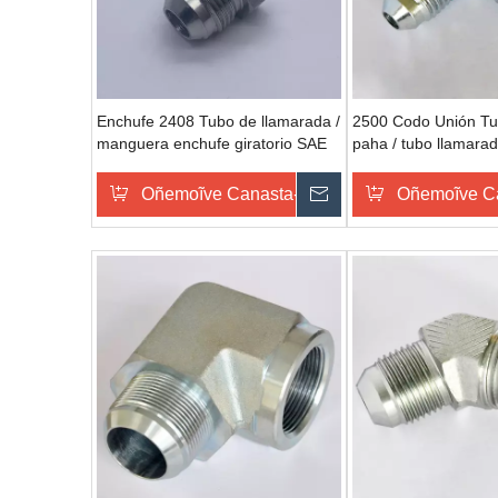
Enchufe 2408 Tubo de llamarada /
2500 Codo Unión Tu
manguera enchufe giratorio SAE
paha / tubo llamara
070109 enchufes hidráulicos
070201 hidráulica de
Oñemoĩve Canasta-pe
Omondo Ñeporand
Oñemoĩve C