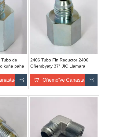
 Tubo de
2406 Tubo Fin Reductor 2406
bo kuña paha
Oñembyaty 37° JIC Llamara
r kuña
extremo-pe omboguejy haguã
tamaño SAE070123 cejn
u
anasta-pe
Omondo Ñeporandu
Oñemoĩve Canasta-pe
Omondo Ñeporan
accesorios