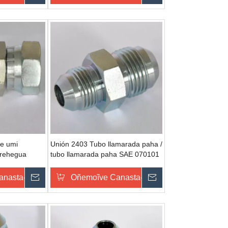
e umi
Unión 2403 Tubo llamarada paha /
 rehegua
tubo llamarada paha SAE 070101
accesorios tubo llamarada
rehegua
u
anasta-pe
Omondo Ñeporandu
Oñemoĩve Canasta-pe
Omondo Ñeporan