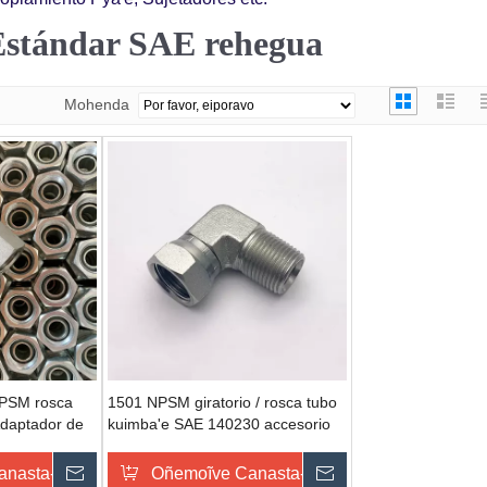
Estándar SAE rehegua
Mohenda
PSM rosca
1501 NPSM giratorio / rosca tubo
Adaptador de
kuimba'e SAE 140230 accesorio
transición
codo giratorio
u
anasta-pe
Omondo Ñeporandu
Oñemoĩve Canasta-pe
Omondo Ñeporan