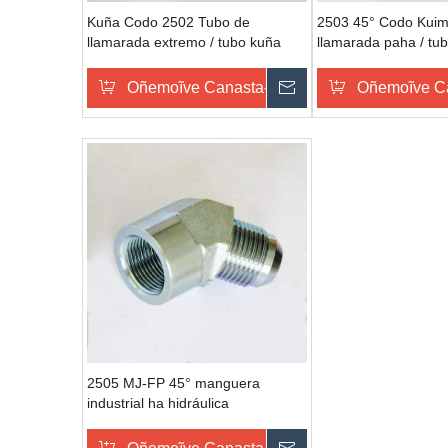
Kuña Codo 2502 Tubo de
2503 45° Codo Kuim
llamarada extremo / tubo kuña
llamarada paha / tu
extremo SAE 070203 mangueras
paha SAE 070302 ac
hidráulicas & accesorios
acero fabricantes
Oñemoĩve Canasta-pe
Omondo Ñeporand
Oñemoĩve C
2505 MJ-FP 45° manguera
industrial ha hidráulica