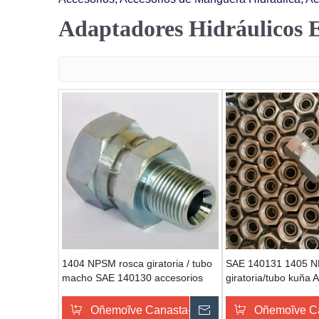
Adaptadores Hidráulicos 
1404 NPSM rosca giratoria / tubo
SAE 140131 1405 N
macho SAE 140130 accesorios
giratoria/tubo kuña 
giratorio manguera rehegua
tubo kuña Juntas de 
Oñemoĩve Canasta-pe
Omondo Ñeporand
Oñemoĩve C