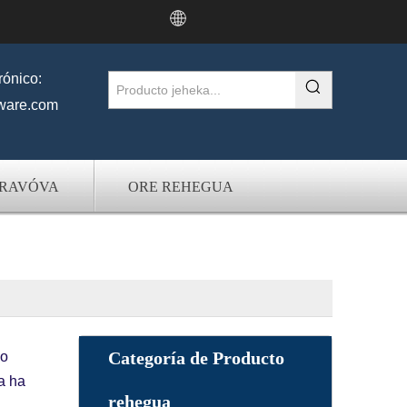
rónico:
ware.com
ORAVÓVA
ORE REHEGUA
Categoría de Producto
no
a ha
rehegua