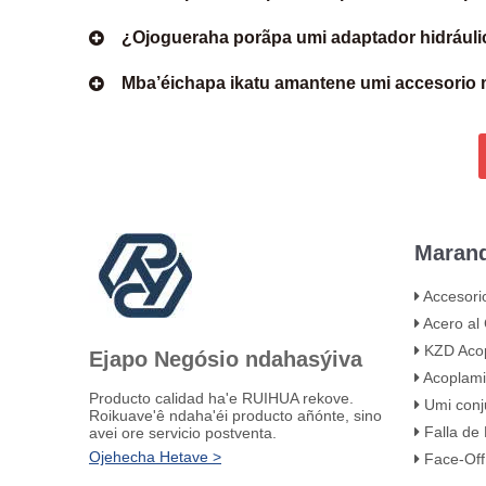
¿Ojogueraha porãpa umi adaptador hidrául
Mba’éichapa ikatu amantene umi accesorio
Marand
Accesorios Hidrául
Acero al Carbono K
KZD Acopla
Ejapo Negósio ndahasýiva
Acoplamiento de 
Producto calidad ha'e RUIHUA rekove.
Umi conjunto de abra
Roikuave'ê ndaha'éi producto añónte, sino
Falla de Retiro Mangue
avei ore servicio postventa.
Ojehecha Hetave >
Face-Off de Ajus