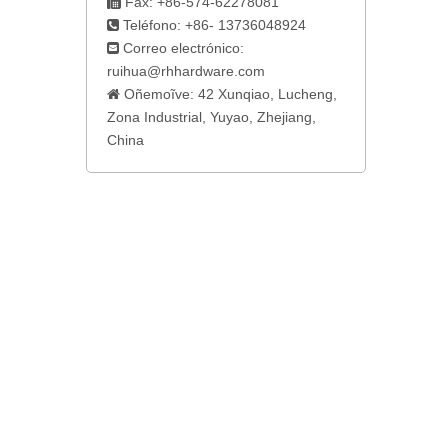
Fax: +86-574-62278081

Teléfono: +86- 13736048924

Correo electrónico:

ruihua@rhhardware.com
Oñemoĩve: 42 Xunqiao, Lucheng,

Zona Industrial, Yuyao, Zhejiang,
China
du