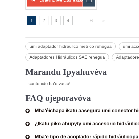
Oñemoĩve Canasta-pe
Omondo Ñeporand
1
2
3
4
...
6
»
umi adaptador hidráulico métrico rehegua
umi acc
Adaptadores Hidráulicos SAE rehegua
Adaptadore
Marandu Ipyahuvéva
contenido ha'e vacío!
FAQ ojeporavóva
Mba’éichapa ikatu aasegura umi conector hi
¿Ikatu piko ahupyty umi accesorio hidráuli
Mba'e tipo de acoplador rápido hidráulicopa