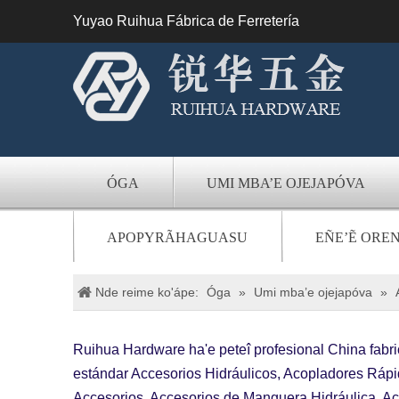
Yuyao Ruihua Fábrica de Ferretería
ÓGA
UMI MBA’E OJEJAPÓVA
APOPYRÃHAGUASU
EÑE’Ẽ ORE
Nde reime ko'ápe:
Óga
»
Umi mba’e ojejapóva
»
Ruihua Hardware ha'e peteî profesional China fabr
estándar Accesorios Hidráulicos, Acopladores Rápi
Accesorios, Accesorios de Manguera Hidráulica, Ac