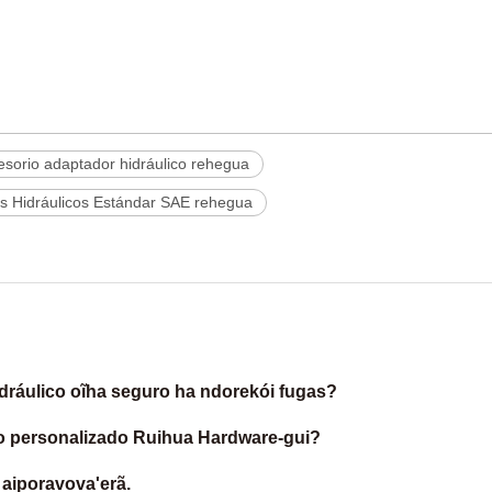
u
esorio adaptador hidráulico rehegua
s Hidráulicos Estándar SAE rehegua
dráulico oĩha seguro ha ndorekói fugas?
co personalizado Ruihua Hardware-gui?
 aiporavova'erã.