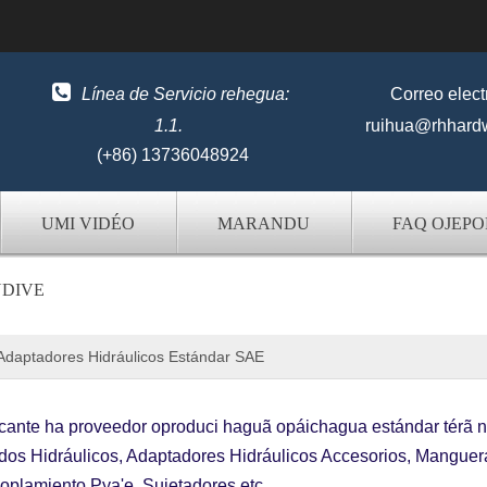

Línea de Servicio rehegua:
Correo elect
1.1.
ruihua@rhhard
(+86) 13736048924
UMI VIDÉO
MARANDU
FAQ OJEP
NDIVE
Adaptadores Hidráulicos Estándar SAE
icante ha proveedor oproduci haguã opáichagua estándar térã 
dos Hidráulicos, Adaptadores Hidráulicos Accesorios, Manguer
oplamiento Pya'e, Sujetadores etc.