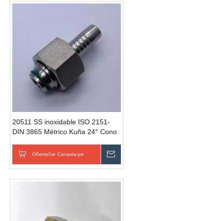
20511 SS inoxidable ISO 2151-
DIN 3865 Métrico Kuña 24° Cono
O-Ring umi accesorio tubo de
acero inoxidable métrico
Oñemoĩve Canasta-pe
Omondo Ñeporandu