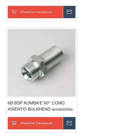
Mamparo rehegua Accesorios
Oñemoĩve Canasta-pe
Omondo Ñeporandu
6B BSP KUMBA'E 60° CONO
ASIENTO BULKHEAD accesorios
hidráulico mamparo rehegua
Oñemoĩve Canasta-pe
Omondo Ñeporandu