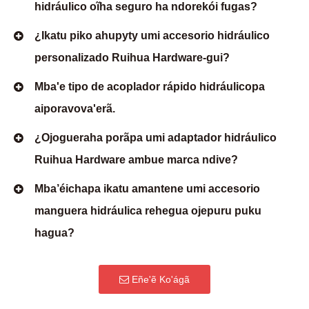
hidráulico oĩha seguro ha ndorekói fugas?
¿Ikatu piko ahupyty umi accesorio hidráulico
personalizado Ruihua Hardware-gui?
Mba'e tipo de acoplador rápido hidráulicopa
aiporavova'erã.
¿Ojogueraha porãpa umi adaptador hidráulico
Ruihua Hardware ambue marca ndive?
Mba’éichapa ikatu amantene umi accesorio
manguera hidráulica rehegua ojepuru puku
hagua?
Eñe'ẽ Ko'ágã