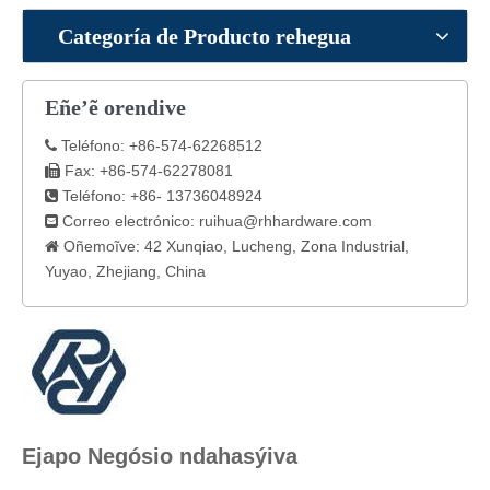
Categoría de Producto rehegua
Eñe’ẽ orendive
Teléfono: +86-574-62268512

Fax: +86-574-62278081

Teléfono: +86- 13736048924

Correo electrónico:
ruihua@rhhardware.com

Oñemoĩve: 42 Xunqiao, Lucheng, Zona Industrial,

Yuyao, Zhejiang, China
Ejapo Negósio ndahasýiva