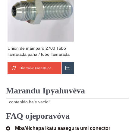
Unión de mamparo 2700 Tubo
llamarada paha / tubo llamarada
paha SAE 070601 accesorios
mamparo de latón
Oñemoĩve Canasta-pe
Omondo Ñeporandu
Marandu Ipyahuvéva
contenido ha'e vacío!
FAQ ojeporavóva
Mba’éichapa ikatu aasegura umi conector