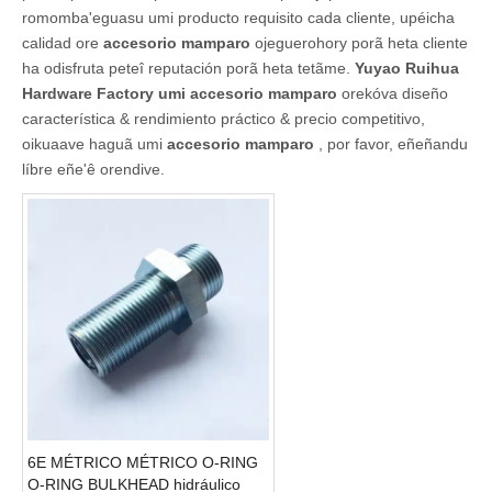
romomba'eguasu umi producto requisito cada cliente, upéicha
calidad ore
accesorio mamparo
ojeguerohory porã heta cliente
ha odisfruta peteî reputación porã heta tetãme.
Yuyao Ruihua
Hardware Factory
umi accesorio mamparo
orekóva diseño
característica & rendimiento práctico & precio competitivo,
oikuaave haguã umi
accesorio mamparo
, por favor, eñeñandu
líbre eñe'ê orendive.
6E MÉTRICO MÉTRICO O-RING
O-RING BULKHEAD hidráulico