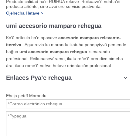
Producto calidad ha'e RUIHUA rekove. Roikuave'ê ndaha'éi
producto añónte, sino avei ore servicio postventa.
Ojehecha Hetave >
umi accesorio mamparo rehegua
Ko'ã artículo ha'e opavave
accesorio mamparo relevante-
itereíva
. Aguerovia ko marandu ikatuha penepytyvõ pentende
haĝua
umi accesorio mamparo rehegua
’s marandu
profesional. Reikuaasevéramo, ikatu reñe’ẽ orendive oimeha
ára, ikatu rome’ẽ ndéve hetave orientación profesional.
Enlaces Pya’e rehegua
Eheja peteĩ Marandu