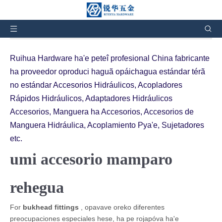
Nde reime ko’ápe:
Óga
»
Umi mba’e ojejapóva
»
accesorios de mamparo
Ruihua Hardware ha'e peteî profesional China fabricante
ha proveedor oproduci haguã opáichagua estándar térã
no estándar Accesorios Hidráulicos, Acopladores
Rápidos Hidráulicos, Adaptadores Hidráulicos
Accesorios, Manguera ha Accesorios, Accesorios de
Manguera Hidráulica, Acoplamiento Pya'e, Sujetadores
etc.
umi accesorio mamparo
rehegua
For
bukhead fittings
, opavave oreko diferentes
preocupaciones especiales hese, ha pe rojapóva ha'e