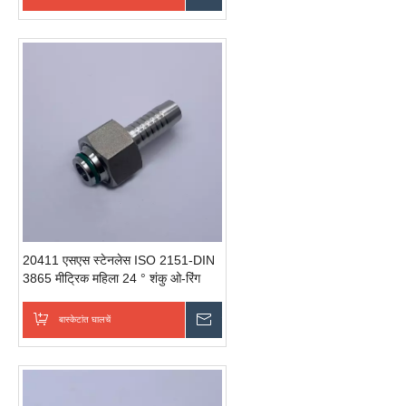
20411 एसएस स्टेनलेस ISO 2151-DIN
3865 मीट्रिक महिला 24 ° शंकु ओ-रिंग
मेट्रीक स्टेनलेस स्टील पाइप फिटिंग्स
बास्केटांत घालचें
चवकशी धाडची