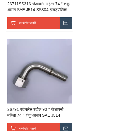
26711SS316 जेआयसी महिला 74 ° शंकु
आसन SAE J514 SS304 हायड्रोलिक
नळी फिटिंग
बास्केटांत घालचें
चवकशी धाडची
26791 स्टेनलेस स्टील 90 ° जेआयसी
महिला 74 ° शंकु आसन SAE J514
हायड्रोलिक फिटिंग मानक
बास्केटांत घालचें
चवकशी धाडची