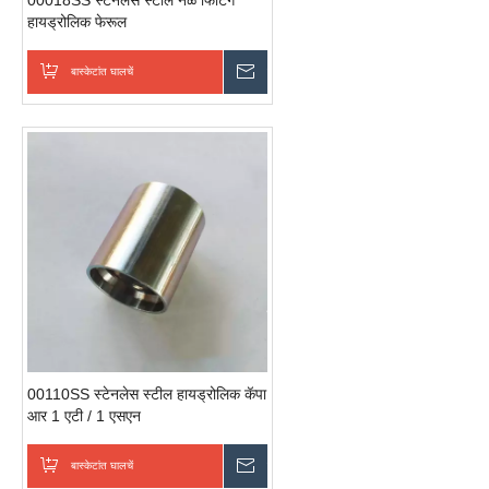
00018SS स्टेनलेस स्टील नळ फिटिंग
हायड्रोलिक फेरूल
बास्केटांत घालचें
चवकशी धाडची
00110SS स्टेनलेस स्टील हायड्रोलिक कॅपा
आर 1 एटी / 1 एसएन
बास्केटांत घालचें
चवकशी धाडची