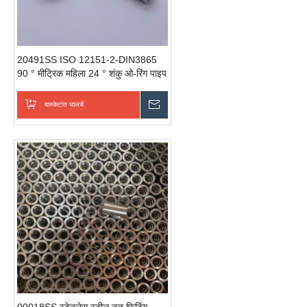
20491SS ISO 12151-2-DIN3865
90 ° मीट्रिक महिला 24 ° शंकु ओ-रिंग पाइप
नली फिटिंग अडॅप्टर हायड्रोलिक नली फिटिंग
जोड़ी
बास्केटांत घालचें
चवकशी धाडची