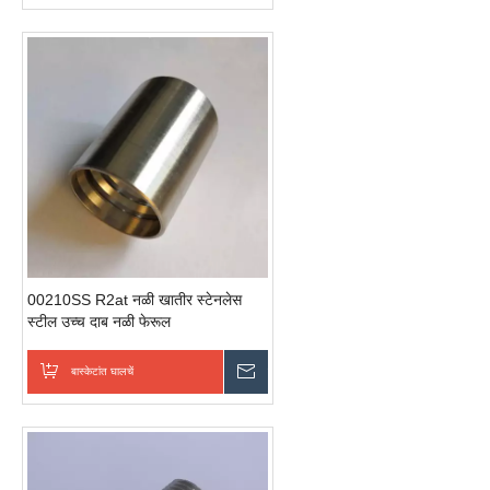
00210SS R2at नळी खातीर स्टेनलेस
स्टील उच्च दाब नळी फेरूल
बास्केटांत घालचें
चवकशी धाडची