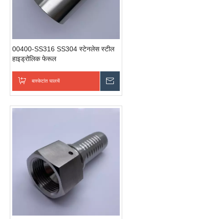
00400-SS316 SS304 स्टेनलेस स्टील
हाइड्रोलिक फेरूल
बास्केटांत घालचें
चवकशी धाडची