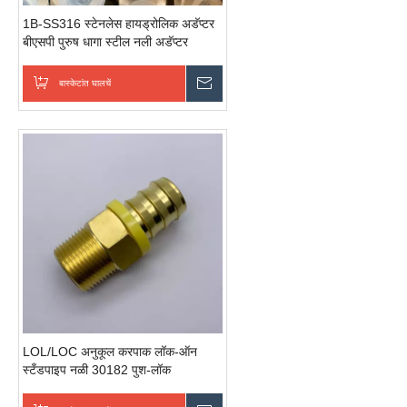
1B-SS316 स्टेनलेस हायड्रोलिक अडॅप्टर
बीएसपी पुरुष धागा स्टील नली अडॅप्टर
हायड्रोलिक कनेक्टर फिटिंग
बास्केटांत घालचें
चवकशी धाडची
LOL/LOC अनुकूल करपाक लॉक-ऑन
स्टँडपाइप नळी 30182 पुश-लॉक
हायड्रोलिक फिटिंग्स स्टॅंडपायप हायड्रोलिक