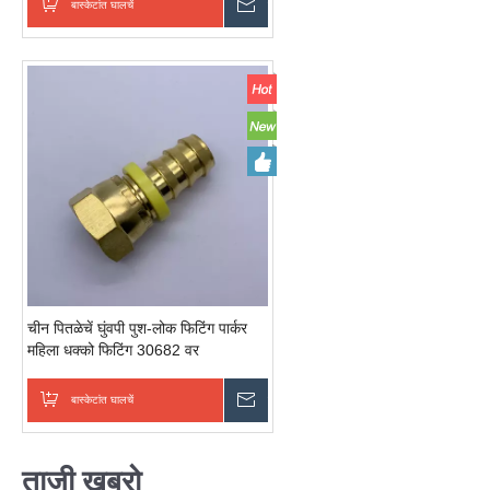
बास्केटांत घालचें
चवकशी धाडची
चीन पितळेचें घुंवपी पुश-लोक फिटिंग पार्कर
महिला धक्को फिटिंग 30682 वर
बास्केटांत घालचें
चवकशी धाडची
ताजी खबरो