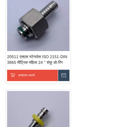
20511 एसएस स्टेनलेस ISO 2151-DIN
3865 मीट्रिक महिला 24 ° शंकु ओ-रिंग
मेट्रीक स्टेनलेस स्टील पाइप फिटिंग
बास्केटांत घालचें
चवकशी धाडची