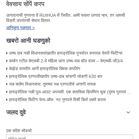
वेवसाय सोंपें करप
उत्पादनाची गुणवत्ता हें RUIHUA चें जिवीत. आमी फकत उत्पाद न्हय, तर आमची
विक्री उपरांतची सेवाय दितात.
आनिकूय पळयात >
खबरो आनी घडणुको
उच्च दाब नळी विधानसभांखातीर हायड्रोलिक पुनर्वापर करपाक येवपी फिटिंग्स
कार्बन स्टील केएचबी 2-वे महिला धागा उच्च-दाब बॉल वाल्व – केएचबी-जी3/4
केझेड वायवीय आनी हायड्रोलिक क्विक कपलिंग
हायड्रोलिक प्रणालींखातीर उच्च-दाब चांचणी जोडणी 630 बार
नळ क्लॅम्प विधानसभा: तुमच्या नळ प्रणालीचे अगाणी नायक
हायड्रोलिक नळी पुल-आउट अपयशी: एक क्लासिक क्रिम्पिंग चूक (दृश्य पुराव्यां सयत)
हायड्रोलिक फिटिंग फेस-ऑफ: नट गुणवत्ते विशीं कितें उक्तें करता
जलद दुवे
एक संदेश सोडचो