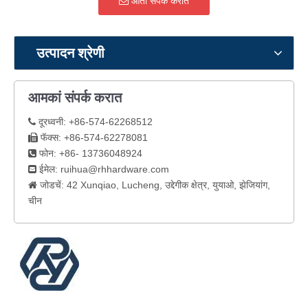
आतां संपर्क करात
उत्पादन श्रेणी
आमकां संपर्क करात
दूरध्वनी: +86-574-62268512

फॅक्स: +86-574-62278081

फोन: +86- 13736048924

ईमेल:
ruihua@rhhardware.com

जोडचें: 42 Xunqiao, Lucheng, उद्देगीक क्षेत्र, युयाओ, झेजियांग,

चीन