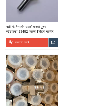
नळी फिटिंग्साचेर धक्को मारचो पुरुष
स्टँडपायप 33482 जाल्ली फिटिंगां खातीर
पितळ बारस्टॉक फिटिंग
बास्केटांत घालचें
चवकशी धाडची