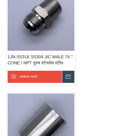
1JN-SS316 SS304 JIC MALE 74 °
CONE / NPT पुरुष स्टेनलेस स्टील
हायड्रोलिक अडॅप्टर
बास्केटांत घालचें
चवकशी धाडची