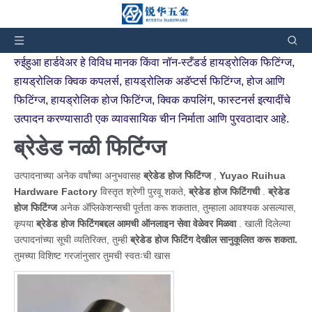
तुम्ही येथे आहात:
घर
»
उत्पादने
»
ब्रेडेड होज फिटिंग्ज
रुईहुआ हार्डवेअर हे विविध मानक किंवा नॉन-स्टँडर्ड हायड्रोलिक फिटिंग्ज,
हायड्रोलिक क्विक कपलर्स, हायड्रोलिक अडॅप्टर्स फिटिंग्ज, होज आणि
फिटिंग्ज, हायड्रोलिक होज फिटिंग्ज, क्विक कपलिंग, फास्टनर्स इत्यादींचे
उत्पादन करण्यासाठी एक व्यावसायिक चीन निर्माता आणि पुरवठादार आहे.
ब्रेडेड नळी फिटिंग्ज
उत्पादनाच्या अनेक वर्षांच्या अनुभवासह
ब्रेडेड होज फिटिंग्ज
,
Yuyao Ruihua
Hardware Factory
विस्तृत श्रेणी पुरवू शकते,
ब्रेडेड होज फिटिंगची
.
ब्रेडेड
होज फिटिंग्ज
अनेक ॲप्लिकेशन्सची पूर्तता करू शकतात, तुम्हाला आवश्यक असल्यास,
कृपया
ब्रेडेड होज फिटिंगबद्दल आमची ऑनलाइन सेवा वेळेवर मिळवा
. खाली दिलेल्या
उत्पादनांच्या सूची व्यतिरिक्त, तुम्ही
ब्रेडेड होज फिटिंग देखील सानुकूलित करू शकता.
तुमच्या विशिष्ट गरजांनुसार तुमची स्वतःची खास