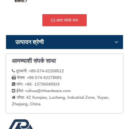
शकतो?
आता संपर्क करा
उत्पादन श्रेणी
आमच्याशी संपर्क साधा
दूरध्वनी: +86-574-62268512

फॅक्स: +86-574-62278081

फोन: +86- 13736048924

ईमेल:
ruihua@rhhardware.com

जोडा: 42 Xunqiao, Lucheng, Industrial Zone, Yuyao,

Zhejiang, China