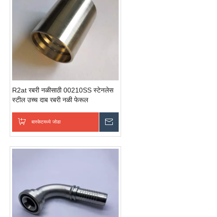
R2at रबरी नळीसाठी 00210SS स्टेनलेस
स्टील उच्च दाब रबरी नळी फेरूल
बास्केटमध्ये जोडा
चौकशी पाठवा