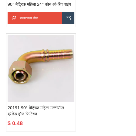
90° मेट्रिक महिला 24° कोन ओ-रिंग पाईप
होज फिटिंग अडॅप्टर हायड्रॉलिक होज फिटिंग
जोडपे
बास्केटमध्ये जोडा
चौकशी पाठवा
20191 90° मेट्रिक महिला मल्टीसील
ब्रेडेड होज फिटिंग्ज
$
0.48