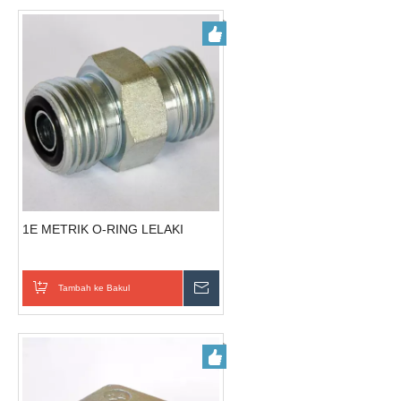
1E METRIK O-RING LELAKI
Tambah ke Bakul
Hantar Pertanyaan