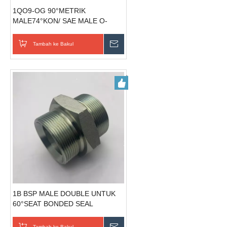
1QO9-OG 90°METRIK
MALE74°KON/ SAE MALE O-
RING BOLEH LARAS STUD
Penyesuai Hidraulik
Tambah ke Bakul
Hantar Pertanyaan
1B BSP MALE DOUBLE UNTUK
60°SEAT BONDED SEAL
penyambung hidraulik
Tambah ke Bakul
Hantar Pertanyaan