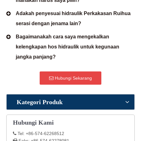
manakah harus saya pilih?
Adakah penyesuai hidraulik Perkakasan Ruihua
serasi dengan jenama lain?
Bagaimanakah cara saya mengekalkan
kelengkapan hos hidraulik untuk kegunaan
jangka panjang?
Hubungi Sekarang
Kategori Produk
Hubungi Kami
Tel: +86-574-62268512

Faks: +86-574-62278081
