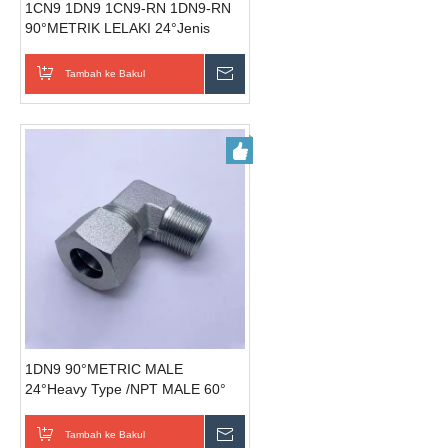
1CN9 1DN9 1CN9-RN 1DN9-RN
90°METRIK LELAKI 24°Jenis
Cahaya /NPT MALE 60° bekalan
hidraulik
Tambah ke Bakul
Hantar Pertanyaan
1DN9 90°METRIC MALE
24°Heavy Type /NPT MALE 60°
kelengkapan paip keluli
Tambah ke Bakul
Hantar Pertanyaan