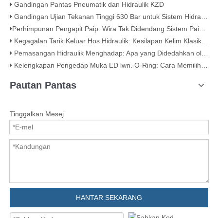
Gandingan Pantas Pneumatik dan Hidraulik KZD
Gandingan Ujian Tekanan Tinggi 630 Bar untuk Sistem Hidraulik
​Perhimpunan Pengapit Paip: Wira Tak Didendang Sistem Paip Anda​
Kegagalan Tarik Keluar Hos Hidraulik: Kesilapan Kelim Klasik (Dengan Bukti Visual)
Pemasangan Hidraulik Menghadap: Apa yang Didedahkan oleh Kacang Mengenai Kualiti​​
Kelengkapan Pengedap Muka ED lwn. O-Ring: Cara Memilih Sambungan Hidraulik Terbaik
Pautan Pantas
Tinggalkan Mesej
HANTAR SEKARANG