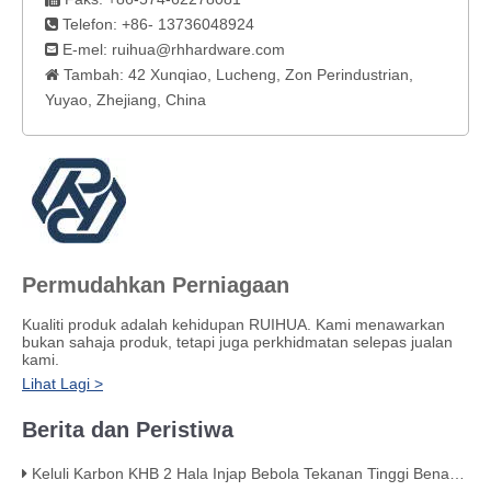
Telefon: +86- 13736048924

E-mel:
ruihua@rhhardware.com

Tambah: 42 Xunqiao, Lucheng, Zon Perindustrian,

Yuyao, Zhejiang, China
Permudahkan Perniagaan
Kualiti produk adalah kehidupan RUIHUA. Kami menawarkan
bukan sahaja produk, tetapi juga perkhidmatan selepas jualan
kami.
Lihat Lagi >
Berita dan Peristiwa
Keluli Karbon KHB 2 Hala Injap Bebola Tekanan Tinggi Benang Wanita – KHB-G3/4