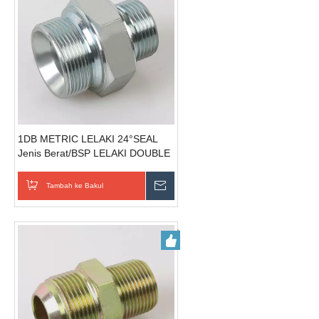
1DB METRIC LELAKI 24°SEAL
Jenis Berat/BSP LELAKI DOUBLE
60°SEAT BONDED SEAL
pemasangan tiub
Tambah ke Bakul
Hantar Pertanyaan