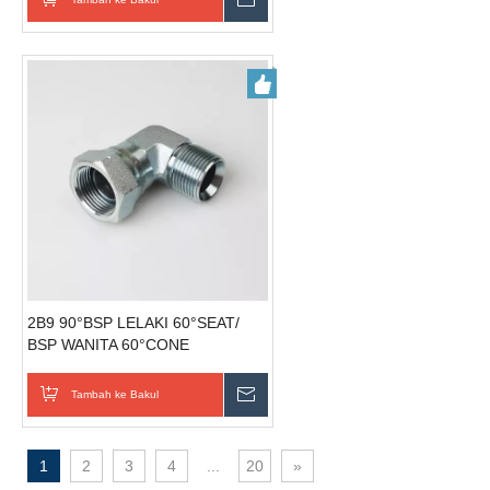
2B9 90°BSP LELAKI 60°SEAT/
BSP WANITA 60°CONE
kelengkapan paip industri
Tambah ke Bakul
Hantar Pertanyaan
1
2
3
4
...
20
»