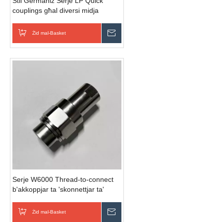
Stil Ġermaniż Serje LP Quick
couplings għal diversi midja
gassużi u fluwidi
Żid mal-Basket
Ibgħat Inkjesta
Serje W6000 Thread-to-connect
b'akkoppjar ta 'skonnettjar ta'
malajr ta 'l-azzar ta' valving ta
'għeluq doppju
Żid mal-Basket
Ibgħat Inkjesta