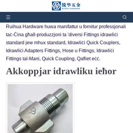
Inti hawn:
Dar
»
Prodotti
»
Akkoppjar idrawliku ieħor
Ruihua Hardware huwa manifattur u fornitur professjonali
taċ-Ċina għall-produzzjoni ta 'diversi Fittings idrawliċi
standard jew mhux standard, Idrawliċi Quick Couplers,
Idrawliċi Adapters Fittings, Hose u Fittings, Idrawliċi
Fittings tal-Mani, Quick Coupling, Qafliet eċċ.
Akkoppjar idrawliku ieħor