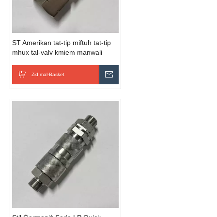
ST Amerikan tat-tip miftuħ tat-tip
mhux tal-valv kmiem manwali
b'żewġ idejn akkoppjar idrawliku ta
'malajr
Żid mal-Basket
Ibgħat Inkjesta