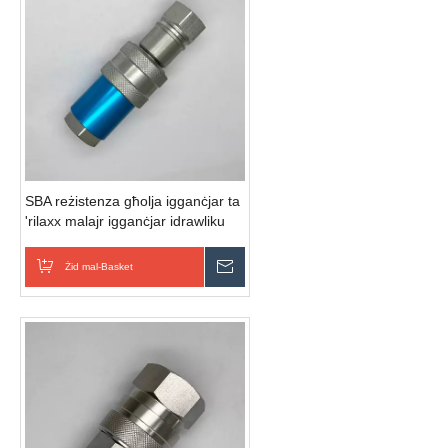
SBA reżistenza għolja igganċjar ta
'rilaxx malajr igganċjar idrawliku
kontra t-tniġġis Valv tal-wiċċ falt
b'id waħda
Żid mal-Basket
Ibgħat Inkjesta