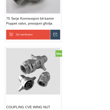
75 Serje Konnessjoni bil-kamin
Poppet valvs, pressjoni għolja
Idrawliċi Quick Couplings
Żid mal-Basket
Ibgħat Inkjesta
COUPLING CVE WING NUT