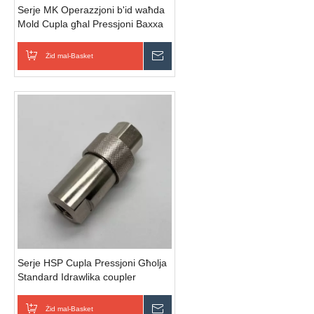
Serje MK Operazzjoni b'id waħda
Mold Cupla għal Pressjoni Baxxa
Għan ġenerali u igganċjar tal-port
tal-likwidu li jkessaħ moffa
Żid mal-Basket
Ibgħat Inkjesta
Serje HSP Cupla Pressjoni Għolja
Standard Idrawlika coupler
klassifikazzjoni 3000 PSI igganċjar
ta 'konnessjoni mgħaġġla
Żid mal-Basket
Ibgħat Inkjesta