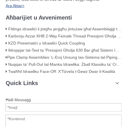
Ara Aktar>
Aħbarijiet u Avvenimenti
Fittings idrawliċi li jistgħu jerġgħu jintużaw għal Assemblaġġi ta 'Mani ta' Pressjoni Għolja
Karbonju Azzar KHB 2-Way Female Thread Pressjoni Għolja Ball Valve – KHB-G3/4
KZD Pnewmatiċi u Idrawliċi Quick Coupling
Ikkoppjar tat-Test ta 'Pressjoni Għolja 630 Bar għal Sistemi Idrawliċi
​Pipe Clamp Assemblies: L-Eroj Unsung tas-Sistema tal-Piping Tiegħek​
Nuqqas ta' Pull-Out tal-Manka Idrawlika: Żball Klassiku ta' Crimping (B'Evidenza Viżwali)
Twaħħil Idrawliku Face-Off: X'Tiżvela l-Ġewż Dwar il-Kwalità​
Quick Links
Ħalli Messaġġ