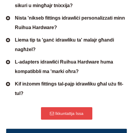
sikuri u mingħajr tnixxija?
Nista 'nikseb fittings idrawliċi personalizzati minn
Ruihua Hardware?
Liema tip ta 'ganċ idrawliku ta' malajr għandi
nagħżel?
L-adapters idrawliċi Ruihua Hardware huma
kompatibbli ma 'marki oħra?
Kif inżomm fittings tal-pajp idrawliku għal użu fit-
tul?
Ikkuntattja Issa