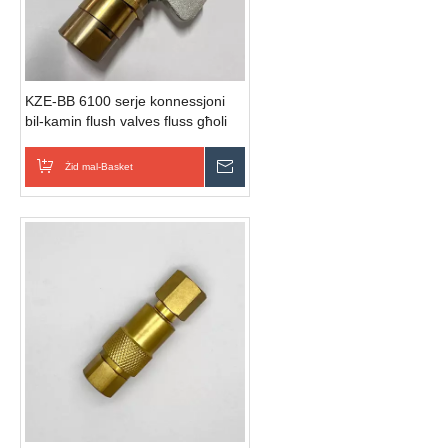
KZE-BB 6100 serje konnessjoni
bil-kamin flush valves fluss għoli
jgħaqqdu taħt pressjoni igganċjar
malajr idrawliċi
Żid mal-Basket
Ibgħat Inkjesta