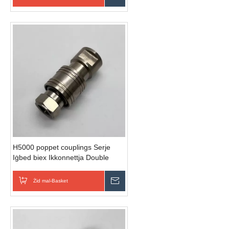
H5000 poppet couplings Serje
Iġbed biex Ikkonnettja Double
Shut-Off Quick Skonnettjar
Couplings azzar skonnettjar malajr
Żid mal-Basket
Ibgħat Inkjesta