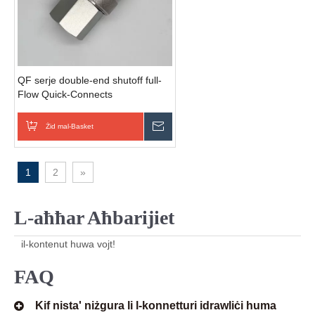
QF serje double-end shutoff full-
Flow Quick-Connects
Żid mal-Basket
Ibgħat Inkjesta
1
2
»
L-aħħar Aħbarijiet
il-kontenut huwa vojt!
FAQ
Kif nista' niżgura li l-konnetturi idrawliċi huma