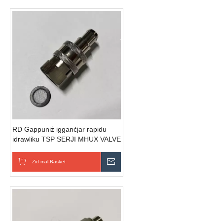
RD Ġappuniż igganċjar rapidu
idrawliku TSP SERJI MHUX VALVE
QUICK CONNECTOR
Żid mal-Basket
Ibgħat Inkjesta