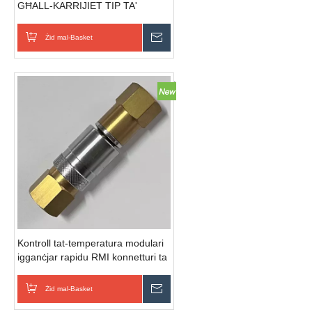
GĦALL-KARRIJIET TIP TA'
THREAD KICK COUPLING
IDRAWLIKA
Żid mal-Basket
Ibgħat Inkjesta
Kontroll tat-temperatura modulari
igganċjar rapidu RMI konnetturi ta
'malajr Quick-rilaxx
Żid mal-Basket
Ibgħat Inkjesta