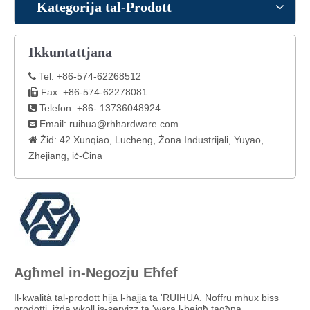
Kategorija tal-Prodott
Ikkuntattjana
Tel: +86-574-62268512

Fax: +86-574-62278081

Telefon: +86- 13736048924

Email:
ruihua@rhhardware.com

Żid: 42 Xunqiao, Lucheng, Żona Industrijali, Yuyao,

Zhejiang, iċ-Ċina
Agħmel in-Negozju Eħfef
Il-kwalità tal-prodott hija l-ħajja ta 'RUIHUA. Noffru mhux biss
prodotti, iżda wkoll is-servizz ta 'wara l-bejgħ tagħna.