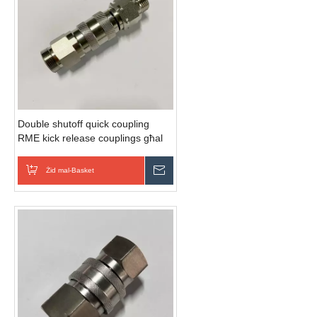
Double shutoff quick coupling
RME kick release couplings għal
konnetturi ta 'fluwidu ta' ġestjoni
termali
Żid mal-Basket
Ibgħat Inkjesta