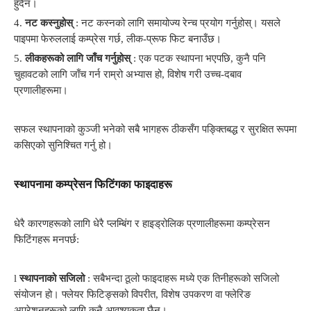
हुँदैन।
4.
नट कस्नुहोस्
: नट कस्नको लागि समायोज्य रेन्च प्रयोग गर्नुहोस्। यसले
पाइपमा फेरुललाई कम्प्रेस गर्छ, लीक-प्रूफ फिट बनाउँछ।
5.
लीकहरूको लागि जाँच गर्नुहोस्
: एक पटक स्थापना भएपछि, कुनै पनि
चुहावटको लागि जाँच गर्न राम्रो अभ्यास हो, विशेष गरी उच्च-दबाव
प्रणालीहरूमा।
सफल स्थापनाको कुञ्जी भनेको सबै भागहरू ठीकसँग पङ्क्तिबद्ध र सुरक्षित रूपमा
कसिएको सुनिश्चित गर्नु हो।
स्थापनामा कम्प्रेसन फिटिंगका फाइदाहरू
धेरै कारणहरूको लागि धेरै प्लम्बिंग र हाइड्रोलिक प्रणालीहरूमा कम्प्रेसन
फिटिंगहरू मनपर्छ:
l
स्थापनाको सजिलो
: सबैभन्दा ठूलो फाइदाहरू मध्ये एक तिनीहरूको सजिलो
संयोजन हो। फ्लेयर फिटिङ्सको विपरीत, विशेष उपकरण वा फ्लेरिङ
अपरेशनहरूको लागि कुनै आवश्यकता छैन।