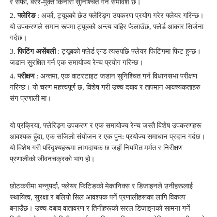
र सफा, बरर-मुक्त किनारा सुनिश्चित गर्ने समावेश छ।
2.
फ्लेरिङ
: अर्को, ट्यूबको छेउ फ्लेरिङ्ग उपकरण प्रयोग गरेर फ्लेयर गरिन्छ।
यो उपकरणले समान रूपमा ट्यूबको अन्त्य बाहिर फैलाउँछ, फ्लेर्ड आकार सिर्जना
गर्दछ।
3.
फिटिंग असेंबली
: ट्यूबको फ्लेर्ड एन्ड त्यसपछि फ्लेयर फिटिंगमा फिट हुन्छ।
जडान सुरक्षित गर्न एक समायोज्य रेन्च प्रयोग गरिन्छ।
4.
परीक्षण
: अन्तमा, एक वाटरटाइट जडान सुनिश्चित गर्न विधानसभा परीक्षण
गरिन्छ। यो चरण महत्त्वपूर्ण छ, विशेष गरी उच्च दबाव र तापमान आवश्यकताहरु
संग प्रणाली मा।
यो प्रक्रिया, फ्लेरिङ्ग उपकरण र एक समायोज्य रेन्च जस्तै विशेष उपकरणहरू
आवश्यक हुँदा, एक सजिलो संयोजन र एक पुन: प्रयोज्य समाधान प्रदान गर्दछ।
यो विशेष गरी परिदृश्यहरूमा लाभदायक छ जहाँ नियमित मर्मत र निरीक्षण
प्रणालीको जीवनचक्रको भाग हो।
छोटकरीमा भन्नुपर्दा, फ्लेयर फिटिङको मेकानिक्स र डिजाइनले उनीहरूलाई
स्थायित्व, सुरक्षा र बलियो सिल आवश्यक पर्ने प्रणालीहरूका लागि विकल्प
बनाउँछ। उच्च-दबाव वातावरण र तिनीहरूको सरल डिजाइनको सामना गर्ने