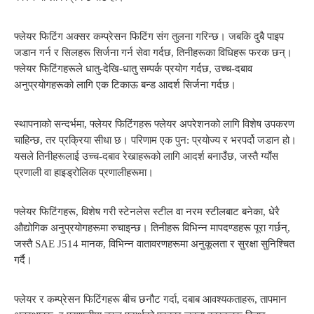
फ्लेयर फिटिंग अक्सर कम्प्रेसन फिटिंग संग तुलना गरिन्छ। जबकि दुबै पाइप
जडान गर्न र सिलहरू सिर्जना गर्न सेवा गर्दछ, तिनीहरूका विधिहरू फरक छन्।
फ्लेयर फिटिंगहरूले धातु-देखि-धातु सम्पर्क प्रयोग गर्दछ, उच्च-दबाव
अनुप्रयोगहरूको लागि एक टिकाऊ बन्ड आदर्श सिर्जना गर्दछ।
स्थापनाको सन्दर्भमा, फ्लेयर फिटिंगहरू फ्लेयर अपरेशनको लागि विशेष उपकरण
चाहिन्छ, तर प्रक्रिया सीधा छ। परिणाम एक पुन: प्रयोज्य र भरपर्दो जडान हो।
यसले तिनीहरूलाई उच्च-दबाव रेखाहरूको लागि आदर्श बनाउँछ, जस्तै ग्याँस
प्रणाली वा हाइड्रोलिक प्रणालीहरूमा।
फ्लेयर फिटिंगहरू, विशेष गरी स्टेनलेस स्टील वा नरम स्टीलबाट बनेका, धेरै
औद्योगिक अनुप्रयोगहरूमा रुचाइन्छ। तिनीहरू विभिन्न मापदण्डहरू पूरा गर्छन्,
जस्तै SAE J514 मानक, विभिन्न वातावरणहरूमा अनुकूलता र सुरक्षा सुनिश्चित
गर्दै।
फ्लेयर र कम्प्रेसन फिटिंगहरू बीच छनौट गर्दा, दबाब आवश्यकताहरू, तापमान