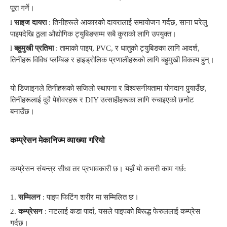
पूरा गर्ने।
l
साइज दायरा
: तिनीहरूले आकारको दायरालाई समायोजन गर्दछ, साना घरेलु
पाइपदेखि ठूला औद्योगिक ट्युबिङसम्म सबै कुराको लागि उपयुक्त।
l
बहुमुखी प्रतिभा
: तामाको पाइप, PVC, र धातुको ट्युबिङका लागि आदर्श,
तिनीहरू विविध प्लम्बिङ र हाइड्रोलिक प्रणालीहरूको लागि बहुमुखी विकल्प हुन्।
यो डिजाइनले तिनीहरूको सजिलो स्थापना र विश्वसनीयतामा योगदान पुर्‍याउँछ,
तिनीहरूलाई दुवै पेशेवरहरू र DIY उत्साहीहरूका लागि रुचाइएको छनोट
बनाउँछ।
कम्प्रेसन मेकानिज्म व्याख्या गरियो
कम्प्रेसन संयन्त्र सीधा तर प्रभावकारी छ। यहाँ यो कसरी काम गर्छ:
1.
सम्मिलन
: पाइप फिटिंग शरीर मा सम्मिलित छ।
2.
कम्प्रेसन
: नटलाई कडा पार्दा, यसले पाइपको बिरूद्ध फेरुललाई कम्प्रेस
गर्दछ।