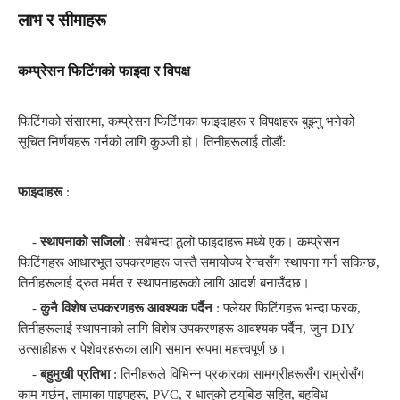
लाभ र सीमाहरू
कम्प्रेसन फिटिंगको फाइदा र विपक्ष
फिटिंगको संसारमा, कम्प्रेसन फिटिंगका फाइदाहरू र विपक्षहरू बुझ्नु भनेको
सूचित निर्णयहरू गर्नको लागि कुञ्जी हो। तिनीहरूलाई तोडौं:
फाइदाहरू
:
-
स्थापनाको सजिलो
: सबैभन्दा ठूलो फाइदाहरू मध्ये एक। कम्प्रेसन
फिटिंगहरू आधारभूत उपकरणहरू जस्तै समायोज्य रेन्चसँग स्थापना गर्न सकिन्छ,
तिनीहरूलाई द्रुत मर्मत र स्थापनाहरूको लागि आदर्श बनाउँदछ।
-
कुनै विशेष उपकरणहरू आवश्यक पर्दैन
: फ्लेयर फिटिंगहरू भन्दा फरक,
तिनीहरूलाई स्थापनाको लागि विशेष उपकरणहरू आवश्यक पर्दैन, जुन DIY
उत्साहीहरू र पेशेवरहरूका लागि समान रूपमा महत्त्वपूर्ण छ।
-
बहुमुखी प्रतिभा
: तिनीहरूले विभिन्न प्रकारका सामग्रीहरूसँग राम्रोसँग
काम गर्छन्, तामाका पाइपहरू, PVC, र धातुको ट्युबिङ सहित, बहुविध