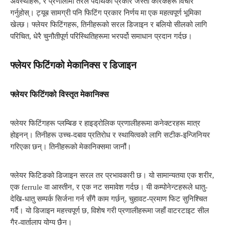
अवस्थाहरू, र प्रणालीमा तरल पदार्थको प्रकार जस्ता कारकहरू विचार
गर्नुहोस्। ट्यूब सामग्री पनि फिटिंग प्रकार निर्णय मा एक महत्वपूर्ण भूमिका
खेल्छ। फ्लेयर फिटिंगहरू, तिनीहरूको सरल डिजाइन र बलियो सीलको लागि
परिचित, धेरै चुनौतीपूर्ण परिस्थितिहरूमा भरपर्दो समाधान प्रदान गर्दछ।
फ्लेयर फिटिंगको मेकानिक्स र डिजाइन
फ्लेयर फिटिंगको विस्तृत मेकानिक्स
फ्लेयर फिटिंगहरू प्लम्बिङ र हाइड्रोलिक प्रणालीहरूमा कनेक्टरहरू मात्र
होइनन्। तिनीहरू उच्च-दबाव प्रतिरोध र स्थायित्वको लागि सटीक-इन्जिनियर
गरिएका छन्। तिनीहरूको मेकानिक्समा जानौं।
फ्लेयर फिटिङको डिजाइन सरल तर प्रभावकारी छ। यो सामान्यतया एक शरीर,
एक ferrule वा आस्तीन, र एक नट समावेश गर्दछ। यी कम्पोनेन्टहरूले धातु-
देखि-धातु सम्पर्क सिर्जना गर्न सँगै काम गर्छन्, चुहावट-प्रमाण फिट सुनिश्चित
गर्दै। यो डिजाइन महत्त्वपूर्ण छ, विशेष गरी प्रणालीहरूमा जहाँ वाटरटाइट सील
गैर-वार्तालाप योग्य छैन।