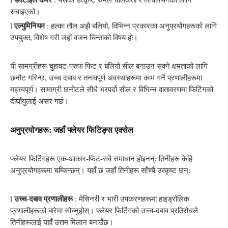
l
डक्टाइल कपर
: यसको उत्कृष्ट थर्मल चालकता र लचिलोपनको लागि
रुचाइएको।
l
एल्युमिनियम
: हल्का तौल अझै बलियो, विभिन्न प्रकारका अनुप्रयोगहरूको लागि
उपयुक्त, विशेष गरी जहाँ वजन चिन्ताको विषय हो।
यी सामग्रीहरू चुहावट-प्रुफ फिट र बलियो सील बनाउन सक्ने क्षमताको लागि
छनौट गरिन्छ, उच्च दबाब र तनावपूर्ण अवस्थाहरूमा काम गर्ने प्रणालीहरूमा
महत्त्वपूर्ण। सामाग्री छनोटले सीधै भरपर्दो सील र विभिन्न वातावरणमा फिटिंगको
दीर्घायुलाई असर गर्छ।
अनुप्रयोगहरू: जहाँ फ्लेयर फिटिङ्स एक्सेल
फ्लेयर फिटिंगहरू एक-आकार-फिट-सबै समाधान होइनन्; तिनीहरू केहि
अनुप्रयोगहरूमा चम्किन्छन्। यहाँ छ जहाँ तिनीहरू साँच्चै उत्कृष्ट छन्:
l
उच्च-दबाव प्रणालीहरू
: मेसिनरी र भारी उपकरणहरूमा हाइड्रोलिक
प्रणालीहरूको बारेमा सोच्नुहोस्। फ्लेयर फिटिंगको उच्च-दबाव प्रतिरोधले
तिनीहरूलाई यहाँ उत्तम मिलान बनाउँछ।