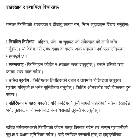
रखरखाव र स्थायित्व विचारहरू
फ्लेयर फिटिंगको अखण्डता र दीर्घायु कायम गर्न, निम्न सुझावहरू विचार गर्नुहोस्:
l
नियमित निरीक्षण
: पहिरन, जंग, वा चुहावट को संकेतहरु को लागी जाँच
गर्नुहोस्। यो विशेष गरी उच्च दबाव वा कठोर अवस्थाहरूमा पर्दा प्रणालीहरूमा
महत्त्वपूर्ण छ।
l
सरसफाइ
: फिटिंगहरू फोहोर र क्षयबाट सफा राख्नुहोस्। यसले बलियो छाप
कायम राख्न मद्दत गर्दछ।
l
उचित प्रयोग
: फिटिंगहरू तिनीहरूको दबाब र तापमान विशिष्टता अनुसार
प्रयोग गरिएको छ भनेर सुनिश्चित गर्नुहोस्। फिटिंग ओभरलोड गर्दा विफलता हुन
सक्छ।
l
पहिरिएका भागहरू बदल्ने
: यदि फिटिंगको कुनै भागले पहिरिएको संकेत देखाउँछ
भने, चुहावट वा विफलताबाट बच्न यसलाई तुरुन्तै बदल्नुहोस्।
उचित मर्मतसम्भारले फिटिंगको जीवन मात्र विस्तार गर्दैन तर सम्पूर्ण प्रणालीको
सुरक्षा र दक्षता सुनिश्चित गर्दछ। चाहे प्लम्बिङ प्रणाली होस् वा हाइड्रोलिक