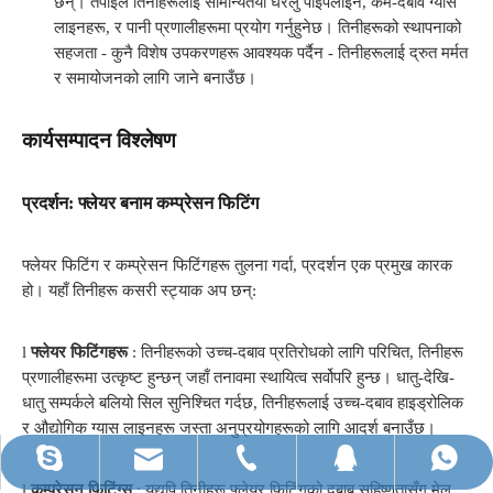
छन्। तपाईंले तिनीहरूलाई सामान्यतया घरेलु पाइपलाइन, कम-दबाव ग्याँस
लाइनहरू, र पानी प्रणालीहरूमा प्रयोग गर्नुहुनेछ। तिनीहरूको स्थापनाको
सहजता - कुनै विशेष उपकरणहरू आवश्यक पर्दैन - तिनीहरूलाई द्रुत मर्मत
र समायोजनको लागि जाने बनाउँछ।
कार्यसम्पादन विश्लेषण
प्रदर्शन: फ्लेयर बनाम कम्प्रेसन फिटिंग
फ्लेयर फिटिंग र कम्प्रेसन फिटिंगहरू तुलना गर्दा, प्रदर्शन एक प्रमुख कारक
हो। यहाँ तिनीहरू कसरी स्ट्याक अप छन्:
l
फ्लेयर फिटिंगहरू
: तिनीहरूको उच्च-दबाव प्रतिरोधको लागि परिचित, तिनीहरू
प्रणालीहरूमा उत्कृष्ट हुन्छन् जहाँ तनावमा स्थायित्व सर्वोपरि हुन्छ। धातु-देखि-
धातु सम्पर्कले बलियो सिल सुनिश्चित गर्दछ, तिनीहरूलाई उच्च-दबाव हाइड्रोलिक
र औद्योगिक ग्यास लाइनहरू जस्ता अनुप्रयोगहरूको लागि आदर्श बनाउँछ।
ruihua@rhhardware.com
व्हाट्सएप
टेलिफोन
स्काइप
QQ
l
कम्प्रेसन फिटिंग्स
: यद्यपि तिनीहरू फ्लेयर फिटिंगको दबाब सहिष्णुतासँग मेल