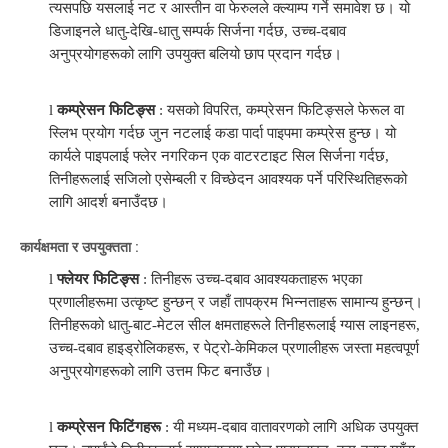
त्यसपछि यसलाई नट र आस्तीन वा फेरुलले क्ल्याम्प गर्ने समावेश छ। यो
डिजाइनले धातु-देखि-धातु सम्पर्क सिर्जना गर्दछ, उच्च-दबाव
अनुप्रयोगहरूको लागि उपयुक्त बलियो छाप प्रदान गर्दछ।
l
कम्प्रेसन फिटिङ्स
: यसको विपरित, कम्प्रेसन फिटिङ्सले फेरूल वा
स्लिभ प्रयोग गर्दछ जुन नटलाई कडा पार्दा पाइपमा कम्प्रेस हुन्छ। यो
कार्यले पाइपलाई फ्लेर नगरिकन एक वाटरटाइट सिल सिर्जना गर्दछ,
तिनीहरूलाई सजिलो एसेम्बली र विच्छेदन आवश्यक पर्ने परिस्थितिहरूको
लागि आदर्श बनाउँदछ।
कार्यक्षमता र उपयुक्तता
:
l
फ्लेयर फिटिङ्स
: तिनीहरू उच्च-दबाव आवश्यकताहरू भएका
प्रणालीहरूमा उत्कृष्ट हुन्छन् र जहाँ तापक्रम भिन्नताहरू सामान्य हुन्छन्।
तिनीहरूको धातु-बाट-मेटल सील क्षमताहरूले तिनीहरूलाई ग्यास लाइनहरू,
उच्च-दबाव हाइड्रोलिकहरू, र पेट्रो-केमिकल प्रणालीहरू जस्ता महत्वपूर्ण
अनुप्रयोगहरूको लागि उत्तम फिट बनाउँछ।
l
कम्प्रेसन फिटिंगहरू
: यी मध्यम-दबाव वातावरणको लागि अधिक उपयुक्त