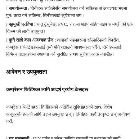
l
समायोज्यता
: तिनीहरू सजिलैसँग समायोजन गर्न सकिन्छ वा आवश्यक भएमा
पुन: कडा गर्न सकिन्छ, तिनीहरूको सुविधामा थप।
l
बहुमुखी प्रतिभा
: धातु ट्युबिङ, PVC, र तामा पाइप सहित पाइप सामग्री को एक
किस्म को लागी उपयुक्त।
l
कुनै तातो काम आवश्यक छैन
: तामाको पाइपहरूमा सोल्डरिङको विपरीत,
कम्प्रेसन फिटिङहरूलाई कुनै पनि तताउने आवश्यकता पर्दैन, तिनीहरूलाई
विभिन्न वातावरणमा स्थापना गर्न सुरक्षित र थप सुविधाजनक बनाउँछ।
आवेदन र उपयुक्तता
कम्प्रेसन फिटिंगका लागि आदर्श प्रयोग-केसहरू
कम्प्रेसन फिटिंगहरू, तिनीहरूको अद्वितीय सुविधाहरूको साथ, विशेष
अनुप्रयोगहरूको लागि उत्तम उपयुक्त छन्। तिनीहरू कहाँ उत्कृष्ट छन् अन्वेषण
गरौं:
l
घर नलसाजी
: DIY मर्मत र घरेलु प्लम्बिंग प्रणाली मा स्थापना को लागी