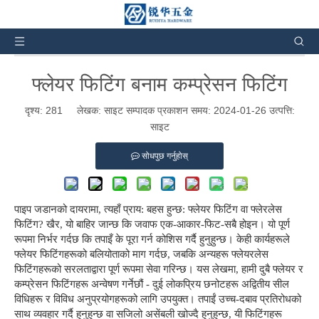
तपाईं यहाँ हुनुहुन्छ:
घर
»
समाचार र घटनाक्रम
»
उद्योग समाचार
»
फ्लेयर फिटिङ्स बनाम कम्प्रेसन फिटिङ्स
फ्लेयर फिटिंग बनाम कम्प्रेसन फिटिंग
दृश्य:
281
लेखक: साइट सम्पादक प्रकाशन समय: 2024-01-26 उत्पत्ति:
साइट
सोधपुछ गर्नुहोस्
पाइप जडानको दायरामा, त्यहाँ प्राय: बहस हुन्छ: फ्लेयर फिटिंग वा फ्लेरलेस
फिटिंग? खैर, यो बाहिर जान्छ कि जवाफ एक-आकार-फिट-सबै होइन। यो पूर्ण
रूपमा निर्भर गर्दछ कि तपाइँ के पूरा गर्न कोशिस गर्दै हुनुहुन्छ। केही कार्यहरूले
फ्लेयर फिटिंगहरूको बलियोताको माग गर्दछ, जबकि अन्यहरू फ्लेयरलेस
फिटिंगहरूको सरलताद्वारा पूर्ण रूपमा सेवा गरिन्छ। यस लेखमा, हामी दुबै फ्लेयर र
कम्प्रेसन फिटिंगहरू अन्वेषण गर्नेछौं - दुई लोकप्रिय छनोटहरू अद्वितीय सील
विधिहरू र विविध अनुप्रयोगहरूको लागि उपयुक्त। तपाईं उच्च-दबाव प्रतिरोधको
साथ व्यवहार गर्दै हुनुहुन्छ वा सजिलो असेंबली खोज्दै हुनुहुन्छ, यी फिटिंगहरू