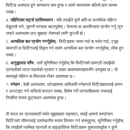
फिटिङ असफल हुने सम्भावना कम हुन्छ र लामो समयसम्म बलियो छाप कायम
राख्छ।
4.
पहिरिएका पार्ट्स प्रतिस्थापन
: यदि तपाईंले कुनै क्षति वा अत्यधिक पहिरन
देख्नुभयो भने, तुरुन्तै भागहरू बदल्नुहोस्। फेरुल्स वा आस्तीनहरू प्रयोग गर्नु जुन
राम्रो अवस्थामा छन् चुहावट रोक्नको लागि कुञ्जी हो।
5.
अत्यधिक बल प्रयोग नगर्नुहोस्
: फिटिङहरू जम्मा गर्दा वा मर्मत गर्दा, ट्यूब
सामग्री वा फिटिंगलाई विकृत गर्न सक्ने अत्यधिक बल प्रयोग नगर्नुहोस्, लीक हुन
सक्छ।
6.
अनुकूलता जाँच
: सधैं सुनिश्चित गर्नुहोस् कि फिटिंगको सामग्री तपाईंको
प्रणालीको तरल पदार्थको प्रकार र दबाव आवश्यकताहरूसँग उपयुक्त छ। यो
समयपूर्व पहिरन वा विफलता रोक्न आवश्यक छ।
7.
स्नेहन
: केही अवस्थामा, थ्रेडहरूमा अलिकति स्नेहनले फिटिङहरूलाई कस्न
र अनटाइट गर्न सजिलो बनाउन सक्छ, विशेष गरी प्रणालीहरूमा जसलाई
नियमित रूपमा छुट्याउन आवश्यक हुन्छ।
यी सरल तर प्रभावकारी मर्मत सुझावहरू पछ्याएर, तपाईं आफ्नो कम्प्रेसन
फिटिंगको जीवनलाई उल्लेखनीय रूपमा विस्तार गर्न सक्नुहुन्छ, सुनिश्चित गर्नुहोस्
कि तपाईंको प्लम्बिङ प्रणाली वा हाइड्रोलिक फिटिङहरू कुशलतापूर्वक र कुनै