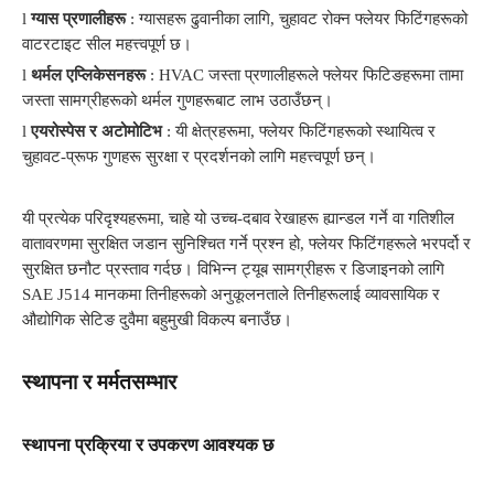
l
ग्यास प्रणालीहरू
: ग्यासहरू ढुवानीका लागि, चुहावट रोक्न फ्लेयर फिटिंगहरूको
वाटरटाइट सील महत्त्वपूर्ण छ।
l
थर्मल एप्लिकेसनहरू
: HVAC जस्ता प्रणालीहरूले फ्लेयर फिटिङहरूमा तामा
जस्ता सामग्रीहरूको थर्मल गुणहरूबाट लाभ उठाउँछन्।
l
एयरोस्पेस र अटोमोटिभ
: यी क्षेत्रहरूमा, फ्लेयर फिटिंगहरूको स्थायित्व र
चुहावट-प्रूफ गुणहरू सुरक्षा र प्रदर्शनको लागि महत्त्वपूर्ण छन्।
यी प्रत्येक परिदृश्यहरूमा, चाहे यो उच्च-दबाव रेखाहरू ह्यान्डल गर्ने वा गतिशील
वातावरणमा सुरक्षित जडान सुनिश्चित गर्ने प्रश्न हो, फ्लेयर फिटिंगहरूले भरपर्दो र
सुरक्षित छनौट प्रस्ताव गर्दछ। विभिन्न ट्यूब सामग्रीहरू र डिजाइनको लागि
SAE J514 मानकमा तिनीहरूको अनुकूलनताले तिनीहरूलाई व्यावसायिक र
औद्योगिक सेटिङ दुवैमा बहुमुखी विकल्प बनाउँछ।
स्थापना र मर्मतसम्भार
स्थापना प्रक्रिया र उपकरण आवश्यक छ