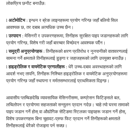
लोकप्रिय छनौट बनाउँछ:
l
अटोमोटिभ
: इन्धन र ब्रेक लाइनहरूमा प्रयोग गरिन्छ जहाँ बलियो सिल
आवश्यक छ, तर दबाब अत्यधिक उच्च छैन।
l
उत्पादन
: मेसिनरी र उपकरणहरूमा, तिनीहरू सुरक्षित पाइप जडानहरूको लागि
प्रयोग गरिन्छ, विशेष गरी जहाँ बारम्बार विच्छेदन आवश्यक पर्दैन।
l
समुद्री अनुप्रयोगहरू
: तिनीहरूको क्षरण प्रतिरोध र नुनपानीको वातावरणलाई
सामना गर्ने क्षमताले तिनीहरूलाई डुङ्गा र जहाजहरूको लागि उपयुक्त बनाउँछ।
l
हाइड्रोलिक र वायमेटिक प्रणालीहरू
: धेरै उच्च-दबाव अवस्थाहरूको लागि
आदर्श नभए तापनि, तिनीहरू निश्चित हाइड्रोलिक र वायमेटिक अनुप्रयोगहरूमा
प्रयोग गरिन्छ जहाँ स्थापना र मर्मतसम्भारलाई प्राथमिकता दिइन्छ।
आवासीय प्लम्बिङदेखि व्यावसायिक मेसिनरीसम्म, कम्प्रेसन फिटिङ्सले बल,
लचिलोपन र प्रयोगमा सहजताको सन्तुलन प्रदान गर्दछ। चाहे त्यो घरमा तामाको
पाइप जडान गर्ने होस् वा औद्योगिक सेटिङमा स्टिलका पाइपहरू जडान गर्ने होस्,
विशेष उपकरणहरू बिना चुहावट-प्रुफ फिट प्रदान गर्ने तिनीहरूको क्षमताले
तिनीहरूलाई धेरैको रोजाइमा पर्न सक्छ।