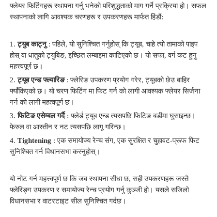
फ्लेयर फिटिंगहरू स्थापना गर्नु भनेको परिशुद्धताको माग गर्ने प्रक्रिया हो। सफल
स्थापनाको लागि आवश्यक चरणहरू र उपकरणहरू मार्फत हिंडौं:
1.
ट्युब काट्नु
: पहिले, यो सुनिश्चित गर्नुहोस् कि ट्यूब, चाहे त्यो तामाको पाइप
होस् वा धातुको ट्युबिङ, इच्छित लम्बाइमा काटिएको छ। यो सफा, वर्ग कट हुनु
महत्त्वपूर्ण छ।
2.
ट्यूब एन्ड फ्ल्यारिङ
: फ्लेरिङ उपकरण प्रयोग गरेर, ट्यूबको छेउ बाहिर
फ्याँकिएको छ। यो चरण फिटिंग मा फिट गर्न को लागी आवश्यक फ्लेयर सिर्जना
गर्न को लागी महत्वपूर्ण छ।
3.
फिटिङ एसेम्बल गर्दै
: फ्लेर्ड ट्यूब एन्ड त्यसपछि फिटिङ बडीमा घुसाइन्छ।
फेरुल वा आस्तीन र नट त्यसपछि लागू गरिन्छ।
4.
Tightening
: एक समायोज्य रेन्च संग, एक सुरक्षित र चुहावट-प्रूफ फिट
सुनिश्चित गर्न विधानसभा कस्नुहोस्।
यो नोट गर्न महत्त्वपूर्ण छ कि जब स्थापना सीधा छ, सही उपकरणहरू जस्तै
फ्लेरिङ्ग उपकरण र समायोज्य रेन्च प्रयोग गर्नु कुञ्जी हो। यसले सजिलो
विधानसभा र वाटरटाइट सील सुनिश्चित गर्दछ।