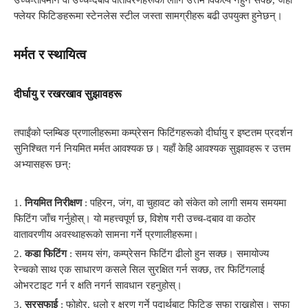
उच्च-तापमान वा उच्च-दबाव वातावरणहरूको लागि उत्तम विकल्प नहुन सक्छ, जहाँ
फ्लेयर फिटिङहरूमा स्टेनलेस स्टील जस्ता सामग्रीहरू बढी उपयुक्त हुनेछन्।
मर्मत र स्थायित्व
दीर्घायु र रखरखाव सुझावहरू
तपाईंको प्लम्बिङ प्रणालीहरूमा कम्प्रेसन फिटिंगहरूको दीर्घायु र इष्टतम प्रदर्शन
सुनिश्चित गर्न नियमित मर्मत आवश्यक छ। यहाँ केहि आवश्यक सुझावहरू र उत्तम
अभ्यासहरू छन्:
1.
नियमित निरीक्षण
: पहिरन, जंग, वा चुहावट को संकेत को लागी समय समयमा
फिटिंग जाँच गर्नुहोस्। यो महत्त्वपूर्ण छ, विशेष गरी उच्च-दबाव वा कठोर
वातावरणीय अवस्थाहरूको सामना गर्ने प्रणालीहरूमा।
2.
कडा फिटिंग
: समय संग, कम्प्रेसन फिटिंग ढीलो हुन सक्छ। समायोज्य
रेन्चको साथ एक साधारण कसले सिल सुरक्षित गर्न सक्छ, तर फिटिंगलाई
ओभरटाइट गर्न र क्षति नगर्न सावधान रहनुहोस्।
3.
सरसफाई
: फोहोर, धुलो र क्षरण गर्ने पदार्थबाट फिटिङ सफा राख्नुहोस्। सफा