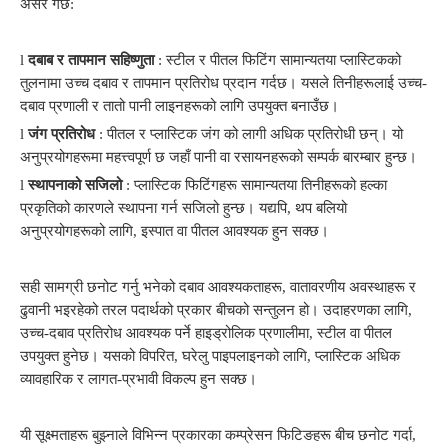
असर गर्छ:
l
दबाब र तापमान सहिष्णुता
: स्टील र पीतल फिटिंग सामान्यतया प्लास्टिकको
तुलनामा उच्च दबाव र तापमान प्रतिरोध प्रदान गर्दछ। यसले तिनीहरूलाई उच्च-
दबाव प्रणाली र तातो पानी लाइनहरूको लागि उपयुक्त बनाउँछ।
l
जंग प्रतिरोध
: पीतल र प्लास्टिक जंग को लागी अधिक प्रतिरोधी छन्। यो
अनुप्रयोगहरूमा महत्त्वपूर्ण छ जहाँ पानी वा रसायनहरूको सम्पर्क बारम्बार हुन्छ।
l
स्थापनाको सजिलो
: प्लास्टिक फिटिंगहरू सामान्यतया तिनीहरूको हल्का
प्रकृतिको कारणले स्थापना गर्न सजिलो हुन्छ। यद्यपि, थप बलियो
अनुप्रयोगहरूको लागि, इस्पात वा पीतल आवश्यक हुन सक्छ।
सही सामग्री छनोट गर्नु भनेको दबाव आवश्यकताहरू, वातावरणीय अवस्थाहरू र
ढुवानी भइरहेको तरल पदार्थको प्रकार बीचको सन्तुलन हो। उदाहरणका लागि,
उच्च-दबाव प्रतिरोध आवश्यक पर्ने हाइड्रोलिक प्रणालीमा, स्टील वा पीतल
उपयुक्त हुनेछ। यसको विपरित, घरेलु पाइपलाइनको लागि, प्लास्टिक अधिक
व्यावहारिक र लागत-प्रभावी विकल्प हुन सक्छ।
यी सूक्ष्मताहरू बुझ्नाले विभिन्न प्रकारका कम्प्रेसन फिटिङहरू बीच छनोट गर्दा,