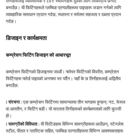
तिनीहरूलाई व्यावसायिक र DIY स्थापनाहरू दुवैको लागि लोकप्रिय छनोट
बनाउँछ। यी फिटिंगहरूले प्लम्बिङ प्रणालीहरूमा पाइपहरू जडान गर्नको लागि
व्यावहारिक समाधान प्रदान गर्दछ, स्थापना र मर्मतमा सहजता र दक्षता प्रदान
गर्दछ।
डिजाइन र कार्यक्षमता
कम्प्रेसन फिटिंग डिजाइन को आधारभूत
कम्प्रेसन फिटिंगको डिजाइनमा जाऔं। फ्लेयर फिटिंगको विपरीत, कम्प्रेसन
फिटिंगहरू फ्लेर्ड पाइपको अन्त्यमा भर पर्दैन। यहाँ के छ तिनीहरूलाई अद्वितीय
बनाउँछ:
l
संरचना
: एक कम्प्रेसन फिटिंगमा सामान्यतया तीन भागहरू हुन्छन्: नट, फेरुल
वा आस्तीन, र फिटिंग बडी। यो सरलता तिनीहरूको कार्यक्षमताको लागि कुञ्जी
हो।
l
सामग्रीको विविधता
: यी फिटिङहरू विभिन्न सामग्रीहरूमा आउँछन्, स्टेनलेस
स्टील, पीतल र प्लास्टिक सहित, प्लम्बिङ प्रणालीहरूमा विभिन्न आवश्यकताहरू