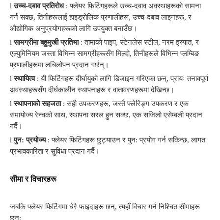
l
उच्च-दबाव प्रतिरोध
: फ्लेयर फिटिंगहरूले उच्च-दबाव अवस्थाहरूको सामना
गर्न सक्छ, तिनीहरूलाई हाइड्रोलिक प्रणालीहरू, उच्च-दबाव लाइनहरू, र
औद्योगिक अनुप्रयोगहरूको लागि उपयुक्त बनाउँछ।
l
सामग्रीमा बहुमुखी प्रतिभा
: तामाको पाइप, स्टेनलेस स्टील, नरम इस्पात, र
एल्युमिनियम जस्ता विभिन्न सामग्रीहरूसँग मिल्दो, तिनीहरूले विभिन्न प्लम्बिङ
प्रणालीहरूमा लचिलोपन प्रदान गर्छन्।
l
स्थायित्व
: यी फिटिंगहरू दीर्घायुको लागि डिजाइन गरिएका छन्, प्रायः तनावपूर्ण
अवस्थाहरूसँग दीर्घकालीन स्थापनाहरू र वातावरणहरूमा देखिन्छ।
l
स्थापनाको सहजता
: सही उपकरणहरू, जस्तै फ्लेरिङ्ग उपकरण र एक
समायोज्य रेन्चको साथ, स्थापना सरल हुन सक्छ, एक सजिलो एसेम्बली प्रदान
गर्दै।
l
पुन: प्रयोज्य
: फ्लेयर फिटिंगहरू छुट्याउन र पुन: प्रयोग गर्न सकिन्छ, लागत
प्रभावकारिता र सुविधा प्रदान गर्दै।
सीमा र विचारहरू
जबकि फ्लेयर फिटिंगमा धेरै फाइदाहरू छन्, त्यहाँ विचार गर्न निश्चित सीमाहरू
छन्: