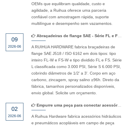
OEMs que equilibram qualidade, custo e
agilidade, a Ruihua oferece uma parceria
confiável com amostragem rápida, suporte
multilíngue e desempenho sem vazamentos.
Abraçadeiras de flange SAE - Série FL e FS da RUIHUA HARDWARE
09
2026-06
A RUIHUA HARDWARE fabrica braçadeiras de
flange SAE J518 / ISO 6162 em dois tipos: tipo
inteiro FL-W e FS-W e tipo dividido FL e FS. Série
L classificada como 3.000 PSI, Série S 6.000 PSI,
cobrindo diâmetros de 1/2' a 3'. Corpo em aço
carbono, zincagem, spray salino ≥96h. Direto da
fábrica, tamanhos personalizados disponíveis,
envio global. Solicite um orçamento.
Empurre uma peça para conectar acessórios hidráulicos acopláveis ​​em campo | Hardware Ruihua
02
2026-06
A Ruihua Hardware fabrica acessórios hidráulicos
e pneumáticos acopláveis ​​em campo de peça