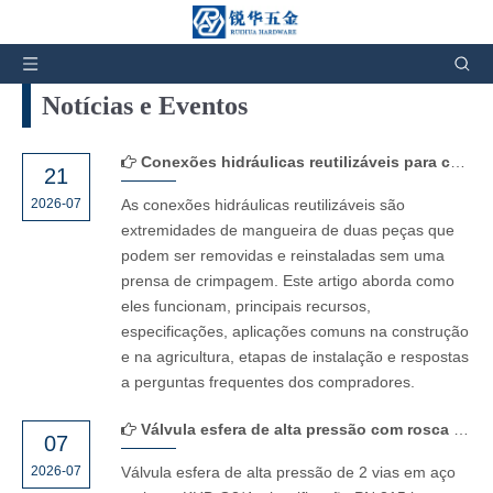
Você está aqui:
Lar
»
Notícias e Eventos
Notícias e Eventos
Conexões hidráulicas reutilizáveis ​​para conjuntos de mangueiras de alta pressão
21
2026-07
As conexões hidráulicas reutilizáveis ​​são
extremidades de mangueira de duas peças que
podem ser removidas e reinstaladas sem uma
prensa de crimpagem. Este artigo aborda como
eles funcionam, principais recursos,
especificações, aplicações comuns na construção
e na agricultura, etapas de instalação e respostas
a perguntas frequentes dos compradores.
Válvula esfera de alta pressão com rosca fêmea de 2 vias em aço carbono KHB – KHB-G3/4
07
2026-07
Válvula esfera de alta pressão de 2 vias em aço