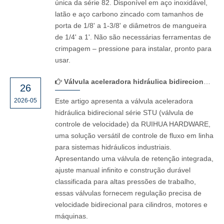
única da série 82. Disponível em aço inoxidável,
latão e aço carbono zincado com tamanhos de
porta de 1/8' a 1-3/8' e diâmetros de mangueira
de 1/4' a 1'. Não são necessárias ferramentas de
crimpagem – pressione para instalar, pronto para
usar.
Válvula aceleradora hidráulica bidirecional série STU: controle de velocidade de precisão para cilindros hidráulicos, motores e máquinas industriais
26
2026-05
Este artigo apresenta a válvula aceleradora
hidráulica bidirecional série STU (válvula de
controle de velocidade) da RUIHUA HARDWARE,
uma solução versátil de controle de fluxo em linha
para sistemas hidráulicos industriais.
Apresentando uma válvula de retenção integrada,
ajuste manual infinito e construção durável
classificada para altas pressões de trabalho,
essas válvulas fornecem regulação precisa de
velocidade bidirecional para cilindros, motores e
máquinas.