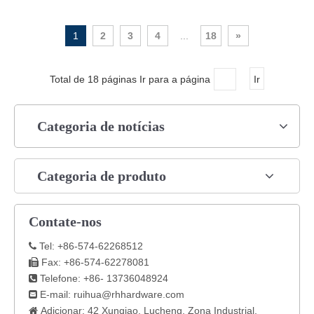
1
2
3
4
...
18
»
Total de 18 páginas Ir para a página
Ir
Categoria de notícias
Categoria de produto
Contate-nos
Tel: +86-574-62268512

Fax: +86-574-62278081

Telefone: +86- 13736048924

E-mail:
ruihua@rhhardware.com

Adicionar: 42 Xunqiao, Lucheng, Zona Industrial,
