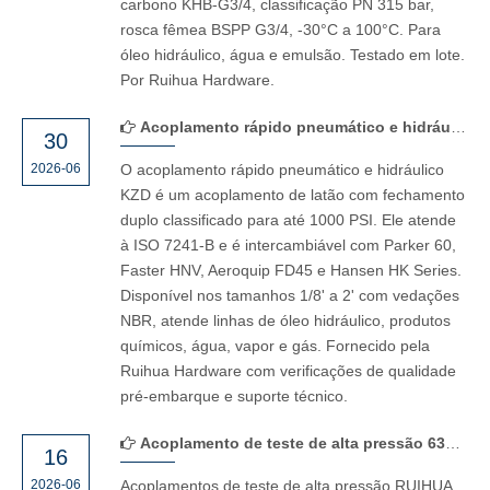
carbono KHB-G3/4, classificação PN 315 bar,
rosca fêmea BSPP G3/4, -30°C a 100°C. Para
óleo hidráulico, água e emulsão. Testado em lote.
Por Ruihua Hardware.
Acoplamento rápido pneumático e hidráulico KZD
30
2026-06
O acoplamento rápido pneumático e hidráulico
KZD é um acoplamento de latão com fechamento
duplo classificado para até 1000 PSI. Ele atende
à ISO 7241-B e é intercambiável com Parker 60,
Faster HNV, Aeroquip FD45 e Hansen HK Series.
Disponível nos tamanhos 1/8' a 2' com vedações
NBR, atende linhas de óleo hidráulico, produtos
químicos, água, vapor e gás. Fornecido pela
Ruihua Hardware com verificações de qualidade
pré-embarque e suporte técnico.
Acoplamento de teste de alta pressão 630 Bar para sistemas hidráulicos
16
2026-06
Acoplamentos de teste de alta pressão RUIHUA