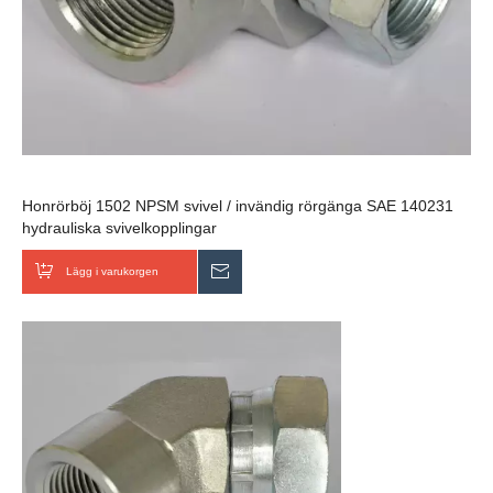
Honrörböj 1502 NPSM svivel / invändig rörgänga SAE 140231
hydrauliska svivelkopplingar
Lägg i varukorgen
Skicka förfrågan