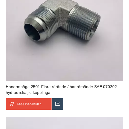
Hanarmbåge 2501 Flare rörände / hanrörsände SAE 070202
hydrauliska jic-kopplingar
Lägg i varukorgen
Skicka förfrågan