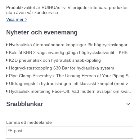
Produktkvalitet är RUIHUAs liv. Vi erbjuder inte bara produkter
utan även vår kundservice.
Visa mer >
Nyheter och evenemang
Hydrauliska återanvändbara kopplingar för högtrycksslangar
Kolstål KHB 2-vägs invändig gänga högtryckskulventil – KHB-G3/4
KZD pneumatisk och hydraulisk snabbkoppling
Högtryckstestkoppling 630 Bar för hydrauliska system
Pipe Clamp Assemblys: The Unsung Heroes of Your Piping System
Utdragningsfel i hydraulslangen: ett klassiskt krimpfel (med visuella bevis)
Hydraulisk montering Face-Off: Vad muttern avslöjar om kvalitet
Snabblänkar
Lämna ett meddelande