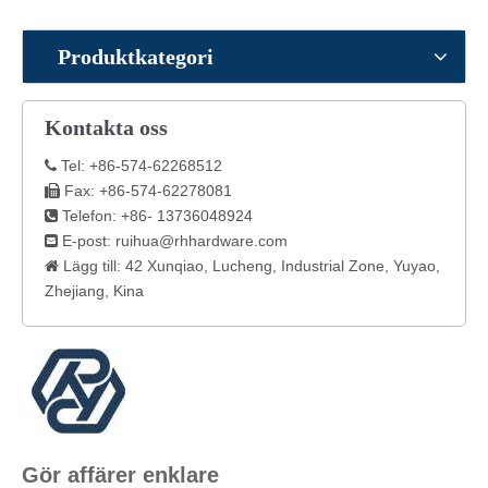
Produktkategori
Kontakta oss
Tel: +86-574-62268512

Fax: +86-574-62278081

Telefon: +86- 13736048924

E-post:
ruihua@rhhardware.com

Lägg till: 42 Xunqiao, Lucheng, Industrial Zone, Yuyao,

Zhejiang, Kina
Gör affärer enklare