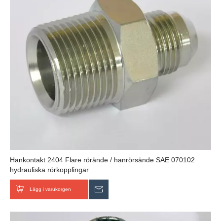
Hankontakt 2404 Flare rörände / hanrörsände SAE 070102
hydrauliska rörkopplingar
Lägg i varukorgen
Skicka förfrågan