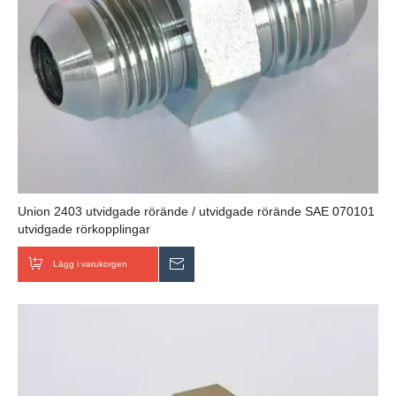
Union 2403 utvidgade rörände / utvidgade rörände SAE 070101
utvidgade rörkopplingar
Lägg i varukorgen
Skicka förfrågan