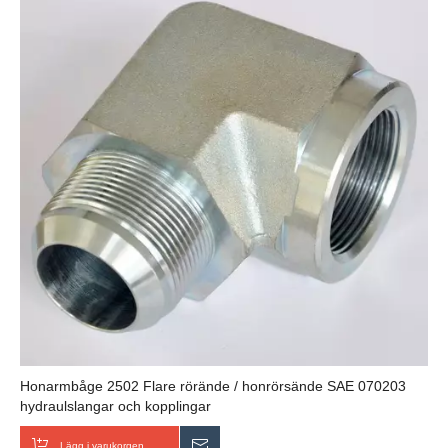
Honarmbåge 2502 Flare rörände / honrörsände SAE 070203
hydraulslangar och kopplingar
Lägg i varukorgen
Skicka förfrågan