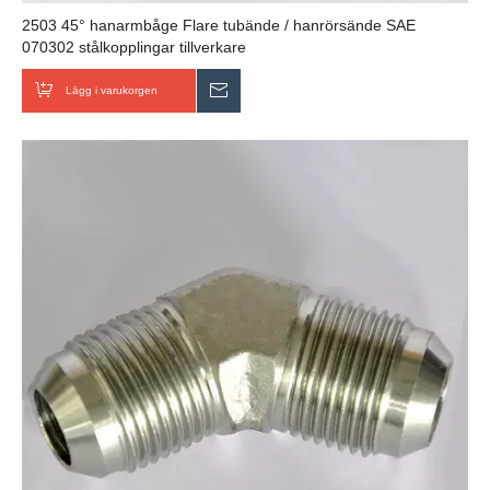
2503 45° hanarmbåge Flare tubände / hanrörsände SAE
070302 stålkopplingar tillverkare
Lägg i varukorgen
Skicka förfrågan