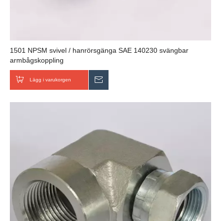
1501 NPSM svivel / hanrörsgänga SAE 140230 svängbar
armbågskoppling
Lägg i varukorgen
Skicka förfrågan