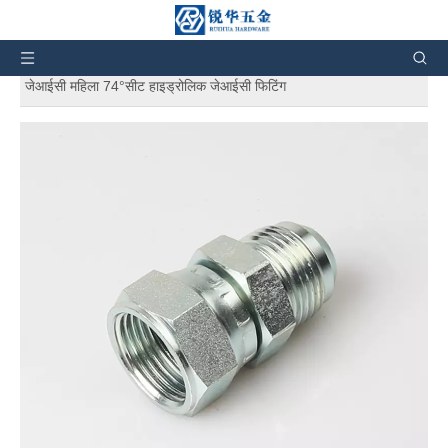
आप इहाँ बानी:
घर
»
उत्पाद के बारे में बतावल गइल बा
»
हाइड्रोलिक
फिटिंग के बा
»
हाइड्रोलिक एडाप्टर के बा
»
2J सीधा जिक पुरुष 74°कोन/
जेआईसी महिला 74°सीट हाइड्रोलिक जेआईसी फिटिंग