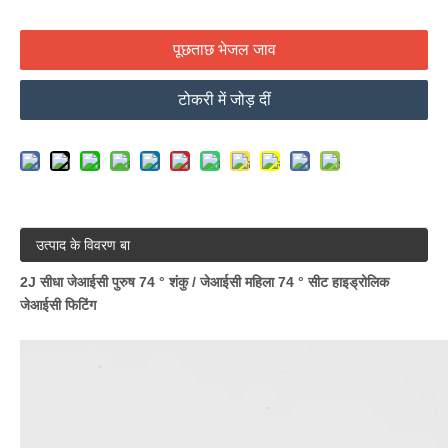
पूछताछ भेजल जाव
टोकरी में जोड़ दीं
उत्पाद के विवरण बा
2J सीधा जेआईसी पुरुष 74 ° शंकु / जेआईसी महिला 74 ° सीट हाइड्रोलिक
जेआईसी फिटिंग