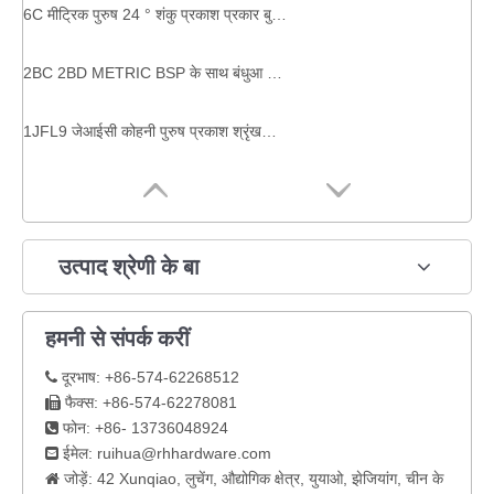
6C मीट्रिक पुरुष 24 ° शंकु प्रकाश प्रकार बुलकेड हाइड्रोलिक सिस्टम घटक
2BC 2BD METRIC BSP के साथ बंधुआ सील धागा हाइड्रोलिक ट्यूब फिटिंग बा
1JFL9 जेआईसी कोहनी पुरुष प्रकाश श्रृंखला निकला हुआ किनारा हाइड्रोलिक निकला हुआ किनारा आईएसओ 6162-1 ट्यूब मोड़ एडाप्टर
उत्पाद श्रेणी के बा
हमनी से संपर्क करीं
दूरभाष: +86-574-62268512

फैक्स: +86-574-62278081

फोन: +86- 13736048924

ईमेल:
ruihua@rhhardware.com

जोड़ें: 42 Xunqiao, लुचेंग, औद्योगिक क्षेत्र, युयाओ, झेजियांग, चीन के
