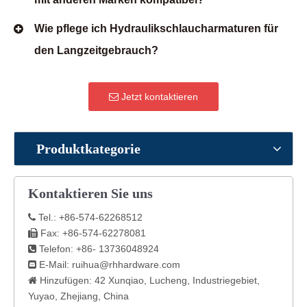
Wie pflege ich Hydraulikschlaucharmaturen für
den Langzeitgebrauch?
Jetzt kontaktieren
Produktkategorie
Kontaktieren Sie uns
Tel.: +86-574-62268512

Fax: +86-574-62278081

Telefon: +86- 13736048924

E-Mail:
ruihua@rhhardware.com

Hinzufügen: 42 Xunqiao, Lucheng, Industriegebiet,

Yuyao, Zhejiang, China