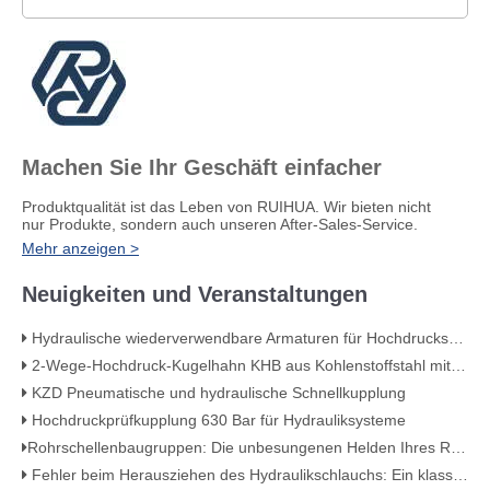
Machen Sie Ihr Geschäft einfacher
Produktqualität ist das Leben von RUIHUA. Wir bieten nicht
nur Produkte, sondern auch unseren After-Sales-Service.
Mehr anzeigen >
Neuigkeiten und Veranstaltungen
Hydraulische wiederverwendbare Armaturen für Hochdruckschlauchleitungen
2-Wege-Hochdruck-Kugelhahn KHB aus Kohlenstoffstahl mit Innengewinde – KHB-G3/4
KZD Pneumatische und hydraulische Schnellkupplung
Hochdruckprüfkupplung 630 Bar für Hydrauliksysteme
​Rohrschellenbaugruppen: Die unbesungenen Helden Ihres Rohrleitungssystems​
Fehler beim Herausziehen des Hydraulikschlauchs: Ein klassischer Crimpfehler (mit visuellem Beweis)