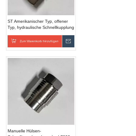
ST Amerikanischer Typ, offener
Typ, hydraulische Schnellkupplung
mit manueller Hülse und
Zweihandbedienung ohne Ventil
Zum Warenkorb hinzufügen
Anfrage senden
Manuelle Hülsen-