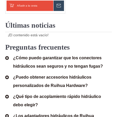
(Macho/Hembra/Juego)
Añadir a la cesta
Enviar consulta
Últimas noticias
¡El contenido está vacío!
Preguntas frecuentes
¿Cómo puedo garantizar que los conectores
hidráulicos sean seguros y no tengan fugas?
¿Puedo obtener accesorios hidráulicos
personalizados de Ruihua Hardware?
¿Qué tipo de acoplamiento rápido hidráulico
debo elegir?
¿Los adaptadores hidráulicos de Ruihua