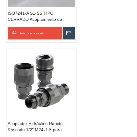
ISO7241-A S1-SS TIPO
CERRADO Acoplamiento de
liberación rápida hidráulica (acero
inoxidable)
Añadir a la cesta
Enviar consulta
Acoplador Hidráulico Rápido
Roscado 1/2″ M24x1.5 para
Cosechadora