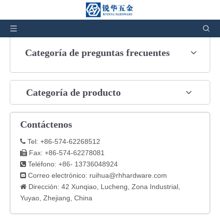
Usted está aquí:
Hogar
»
Lista de preguntas frecuentes
Categoría de preguntas frecuentes
Categoría de producto
Contáctenos
Tel: +86-574-62268512

Fax: +86-574-62278081

Teléfono: +86- 13736048924

Correo electrónico:
ruihua@rhhardware.com

Dirección: 42 Xunqiao, Lucheng, Zona Industrial,

Yuyao, Zhejiang, China