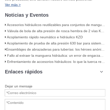
Ver más >
Noticias y Eventos
Accesorios hidráulicos reutilizables para conjuntos de mangueras de alta presión
Válvula de bola de alta presión de rosca hembra de 2 vías KHB de acero al carbono – KHB-G3/4
Acoplamiento rápido neumático e hidráulico KZD
Acoplamiento de prueba de alta presión 630 bar para sistemas hidráulicos
​Ensamblajes de abrazaderas para tuberías: los héroes anónimos de su sistema de tuberías​
Fallo al extraer la manguera hidráulica: un error de engarzado clásico (con evidencia visual)
Enfrentamiento de accesorios hidráulicos: lo que la tuerca revela sobre la calidad
Enlaces rápidos
Dejar un mensaje