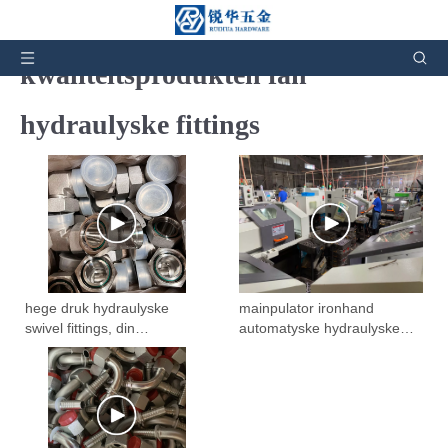
Fideo's fan hege
kwaliteitsprodukten fan
hydraulyske fittings
hege druk hydraulyske
mainpulator ironhand
swivel fittings, din
automatyske hydraulyske
hydraulyske adapters
fittings fabryk