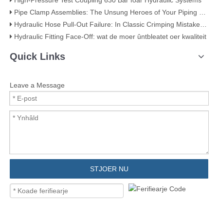
High-Pressure Test Coupling 630 Bar foar Hydraulic Systems
Pipe Clamp Assemblies: The Unsung Heroes of Your Piping System
Hydraulic Hose Pull-Out Failure: In Classic Crimping Mistake (mei fisueel bewiis)
Hydraulic Fitting Face-Off: wat de moer ûntbleatet oer kwaliteit
Quick Links
Leave a Message
STJOER NU