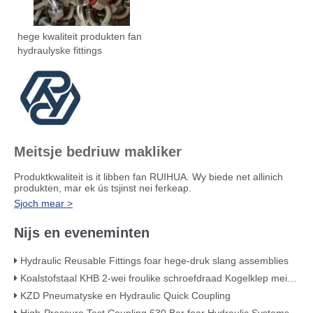
hege kwaliteit produkten fan
hydraulyske fittings
Meitsje bedriuw makliker
Produktkwaliteit is it libben fan RUIHUA. Wy biede net allinich
produkten, mar ek ús tsjinst nei ferkeap.
Sjoch mear >
Nijs en eveneminten
Hydraulic Reusable Fittings foar hege-druk slang assemblies
Koalstofstaal KHB 2-wei froulike schroefdraad Kogelklep mei hege druk - KHB-G3/4
KZD Pneumatyske en Hydraulic Quick Coupling