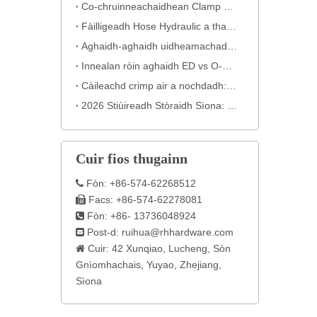
Co-chruinneachaidhean Clamp Pìoba: Gaisgich Neo-ainmichte an t-Siostam Pìobaireachd agad
Fàilligeadh Hose Hydraulic a tharraing a-mach: mearachd crimping clasaigeach (le fianais lèirsinneach)
Aghaidh-aghaidh uidheamachadh uisgeachaidh: Na tha an cnò a ’nochdadh mu chàileachd
Innealan ròin aghaidh ED vs O-Ring: Mar a thaghas tu an Ceangal Hydraulic as Fheàrr
Càileachd crimp air a nochdadh: Mion-sgrùdadh Taobh ri Taobh nach urrainn dhut a leigeil seachad
2026 Stiùireadh Stòraidh Sìona: Prìomh Luchd-saothrachaidh Uidheam Hydraulic & Mar a thaghas tu
Cuir fios thugainn
Fòn: +86-574-62268512

Facs: +86-574-62278081

Fòn: +86- 13736048924

Post-d:
ruihua@rhhardware.com

Cuir: 42 Xunqiao, Lucheng, Sòn

Gnìomhachais, Yuyao, Zhejiang,
Sìona