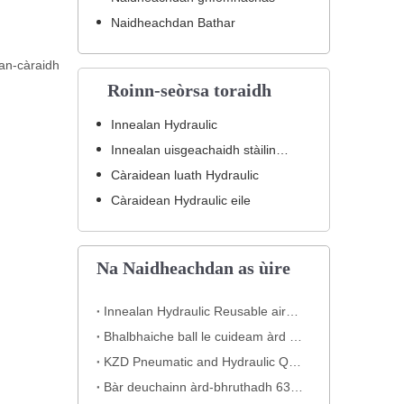
Naidheachdan Bathar
an-càraidh
Roinn-seòrsa toraidh
Innealan Hydraulic
Innealan uisgeachaidh stàilinn gun staoin
Càraidean luath Hydraulic
Càraidean Hydraulic eile
Na Naidheachdan as ùire
Innealan Hydraulic Reusable airson Co-chruinneachaidhean Hose Àrd-bhruthadh
Bhalbhaiche ball le cuideam àrd le cuideam àrd air stàilinn gualain KHB - KHB-G3/4
KZD Pneumatic and Hydraulic Quick Coupling
Bàr deuchainn àrd-bhruthadh 630 bàr airson siostaman uisgeachaidh