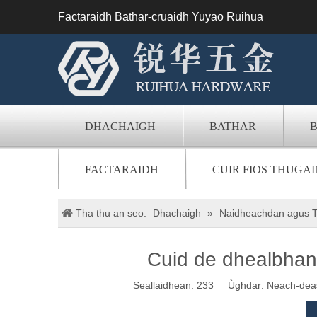
Factaraidh Bathar-cruaidh Yuyao Ruihua
DHACHAIGH
BATHAR
FACTARAIDH
CUIR FIOS THUGA
Tha thu an seo:
Dhachaigh
»
Naidheachdan agus T
Cuid de dhealbhan
Seallaidhean:
233
Ùghdar: Neach-deasac