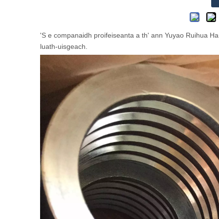
'S e companaidh proifeiseanta a th' ann Yuyao Ruihua H
luath-uisgeach.