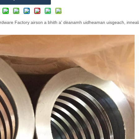
ardware Factory airson a bhith a' dèanamh uidheaman uisgeach, inneal