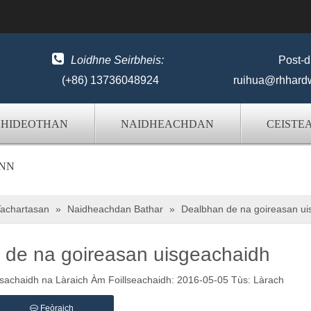

Loidhne Seirbheis:
Post-d
(+86) 13736048924
ruihua@rhhard
BHIDEOTHAN
NAIDHEACHDAN
CEISTE
INN
achartasan
»
Naidheachdan Bathar
»
Dealbhan de na goireasan ui
 de na goireasan uisgeachaidh
haidh na Làraich Àm Foillseachaidh: 2016-05-05 Tùs:
Làrach
Feòraich