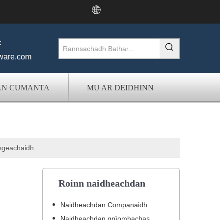
:
ware.com
AN CUMANTA
MU AR DEIDHINN
sgeachaidh
Roinn naidheachdan
Naidheachdan Companaidh
Naidheachdan gnìomhachas