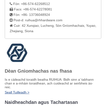
Fòn: +86-574-62268512

Facs: +86-574-62278081

Fòn: +86- 13736048924

Post-d:
ruihua@rhhardware.com

Cuir: 42 Xunqiao, Lucheng, Sòn Gnìomhachais, Yuyao,

Zhejiang, Sìona
Dèan Gnìomhachas nas fhasa
Is e càileachd toraidh beatha RUIHUA. Bidh sinn a’ tabhann
chan e a-mhàin toraidhean, ach cuideachd ar seirbheis às-
reic.
Seall Tuilleadh >
Naidheachdan agus Tachartasan