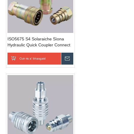
ISO5675 S4 Solaraiche Sìona
Hydraulic Quick Coupler Connect
fo chuideam cuideam
Cuir ris a’ bhasgaid
Cuir Fios