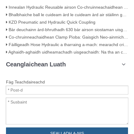
Innealan Hydraulic Reusable airson Co-chruinneachaidhean Hose Àrd-bhruthadh
Bhalbhaiche ball le cuideam àrd le cuideam àrd air stàilinn gualain KHB - KHB-G3/4
KZD Pneumatic and Hydraulic Quick Coupling
Bàr deuchainn àrd-bhruthadh 630 bàr airson siostaman uisgeachaidh
Co-chruinneachaidhean Clamp Pìoba: Gaisgich Neo-ainmichte an t-Siostam Pìoba agad
Fàilligeadh Hose Hydraulic a tharraing a-mach: mearachd crimping clasaigeach (le fianais lèirsinneach)
Aghaidh-aghaidh uidheamachadh uisgeachaidh: Na tha an cnò a ’nochdadh mu chàileachd
Ceanglaichean Luath
Fàg Teachdaireachd
SEALLADH A-NIS