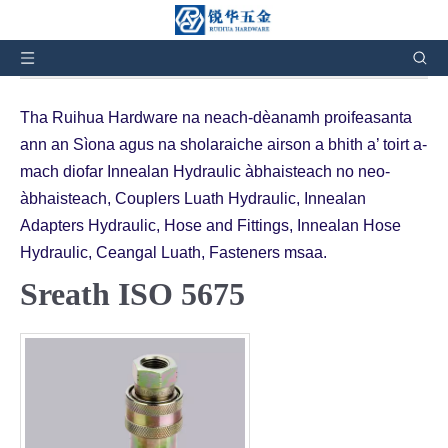
Tha thu an seo:
Dhachaigh
»
Bathar
»
Càraidean luath
Hydraulic
»
Sreath ISO5675
Tha Ruihua Hardware na neach-dèanamh proifeasanta
ann an Sìona agus na sholaraiche airson a bhith a’ toirt a-
mach diofar Innealan Hydraulic àbhaisteach no neo-
àbhaisteach, Couplers Luath Hydraulic, Innealan
Adapters Hydraulic, Hose and Fittings, Innealan Hose
Hydraulic, Ceangal Luath, Fasteners msaa.
Sreath ISO 5675