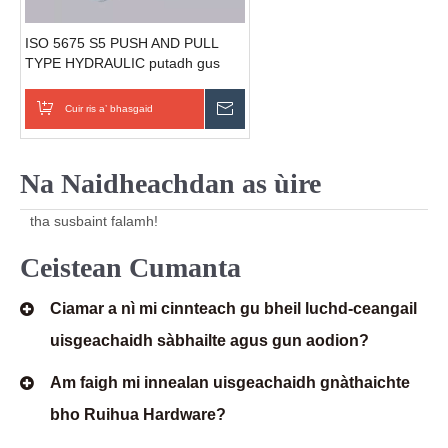
ISO 5675 S5 PUSH AND PULL
TYPE HYDRAULIC putadh gus
uidheaman tiùba a cheangal
Cuir ris a’ bhasgaid
Cuir Fios
Na Naidheachdan as ùire
tha susbaint falamh!
Ceistean Cumanta
Ciamar a nì mi cinnteach gu bheil luchd-ceangail
uisgeachaidh sàbhailte agus gun aodion?
Am faigh mi innealan uisgeachaidh gnàthaichte
bho Ruihua Hardware?