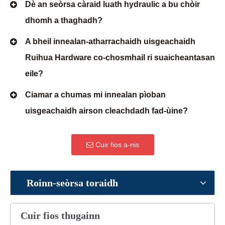
Dè an seòrsa càraid luath hydraulic a bu chòir
dhomh a thaghadh?
A bheil innealan-atharrachaidh uisgeachaidh
Ruihua Hardware co-chosmhail ri suaicheantasan
eile?
Ciamar a chumas mi innealan pìoban
uisgeachaidh airson cleachdadh fad-ùine?
Cuir fios a-nis
Roinn-seòrsa toraidh
Cuir fios thugainn