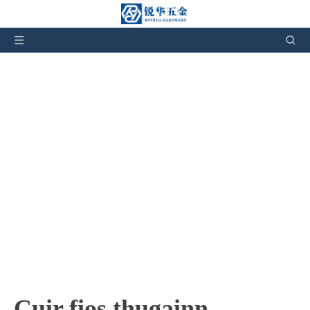
Tha thu an seo:
Dhachaigh
»
Cuir fios thugainn
Cuir fios thugainn