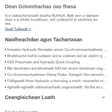
Dèan Gnìomhachas nas fhasa
Is e càileachd toraidh beatha RUIHUA. Bidh sinn a’ tabhann
chan e a-mhàin toraidhean, ach cuideachd ar seirbheis às-
reic.
Seall Tuilleadh >
Naidheachdan agus Tachartasan
Innealan Hydraulic Reusable airson Co-chruinneachaidhean Hose Àrd-bhruthadh
Bhalbhaiche ball le cuideam àrd le cuideam àrd air stàilinn gualain KHB - KHB-G3/4
KZD Pneumatic and Hydraulic Quick Coupling
Bàr deuchainn àrd-bhruthadh 630 bàr airson siostaman uisgeachaidh
Co-chruinneachaidhean Clamp Pìoba: Gaisgich Neo-ainmichte an t-Siostam Pìobaireachd agad
Fàilligeadh Hose Hydraulic a tharraing a-mach: mearachd crimping clasaigeach (le fianais lèirsinneach)
Aghaidh-aghaidh uidheamachadh uisgeachaidh: Na tha an cnò a ’nochdadh mu chàileachd
Ceanglaichean Luath
Fàg Teachdaireachd