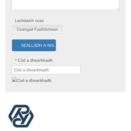
Luchdaich suas
Ceangail Faidhlichean
SEALLADH A-NIS
Còd a dhearbhadh
*