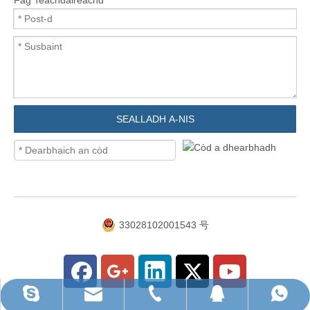
SEALLADH A-NIS
33028102001543 号
ruihua@rhhardware.com
WhatsApp
Skype
Fòn
QQ