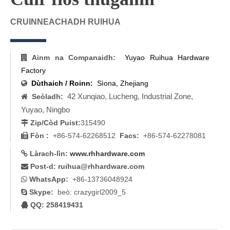
CRUINNEACHADH RUIHUA
Ainm na Companaidh:
Yuyao Ruihua Hardware

Factory
Dùthaich / Roinn:
Sìona, Zhejiang

Seòladh:
42 Xunqiao, Lucheng, Industrial Zone,

Yuyao, Ningbo
Zip/Còd Puist:
315490

Fòn
:
+86-574-62268512
Facs:
+86-574-62278081

Làrach-lìn:
www.rhhardware.com

Post-d:
ruihua@rhhardware.com

WhatsApp:
+86-1
3736048924

Skype:
beò: crazygirl2009_5

QQ: 258419431
