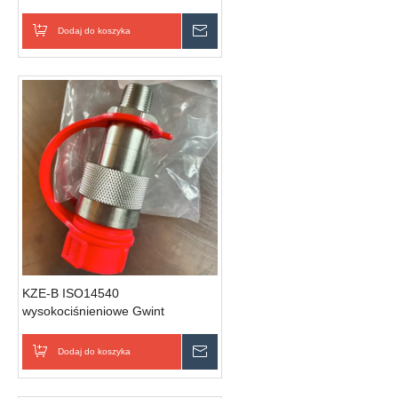
PULL
Dodaj do koszyka
Wyślij zapytanie
KZE-B ISO14540
wysokociśnieniowe Gwint
Szybkozłącza hydrauliczne typu
Locked (stal)
Dodaj do koszyka
Wyślij zapytanie