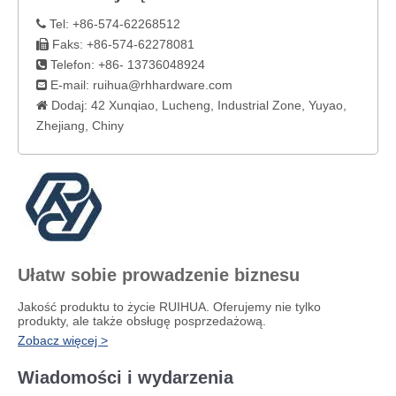
Tel: +86-574-62268512

Faks: +86-574-62278081

Telefon: +86- 13736048924

E-mail:
ruihua@rhhardware.com

Dodaj: 42 Xunqiao, Lucheng, Industrial Zone, Yuyao,

Zhejiang, Chiny
Ułatw sobie prowadzenie biznesu
Jakość produktu to życie RUIHUA. Oferujemy nie tylko
produkty, ale także obsługę posprzedażową.
Zobacz więcej >
Wiadomości i wydarzenia