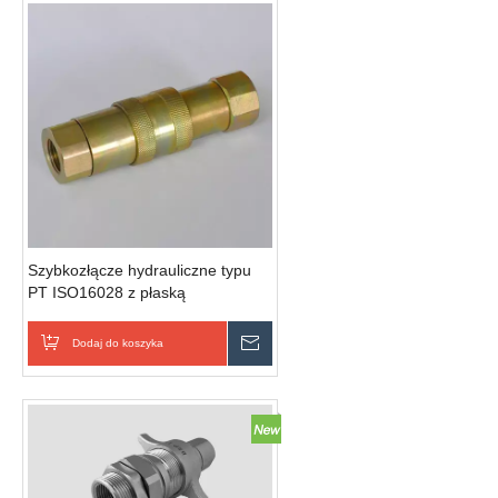
Szybkozłącze hydrauliczne typu
PT ISO16028 z płaską
powierzchnią czołową (stal)
Dodaj do koszyka
Wyślij zapytanie