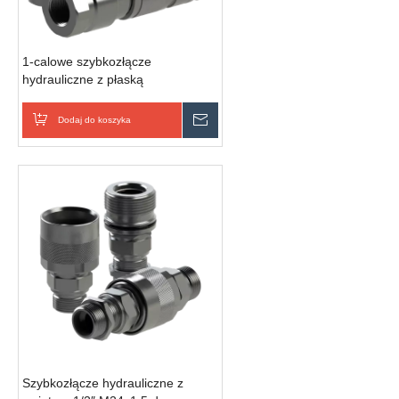
1-calowe szybkozłącze
hydrauliczne z płaską
powierzchnią (ISO 16028) —
wszystkie modele | Wysokie
Dodaj do koszyka
Wyślij zapytanie
ciśnienie 250 barów
Szybkozłącze hydrauliczne z