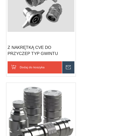
Z NAKRĘTKĄ CVE DO
PRZYCZEP TYP GWINTU
SZYBKOZŁĄCZE
HYDRAULICZNE
Dodaj do koszyka
Wyślij zapytanie