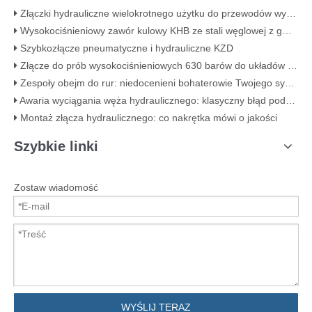
Złączki hydrauliczne wielokrotnego użytku do przewodów wysokociśnieniowych
Wysokociśnieniowy zawór kulowy KHB ze stali węglowej z gwintem wewnętrznym – KHB-G3/4
Szybkozłącze pneumatyczne i hydrauliczne KZD
Złącze do prób wysokociśnieniowych 630 barów do układów hydraulicznych
Zespoły obejm do rur: niedocenieni bohaterowie Twojego systemu rurociągów
Awaria wyciągania węża hydraulicznego: klasyczny błąd podczas zaciskania (z widocznym dowodem)
Montaż złącza hydraulicznego: co nakrętka mówi o jakości​
Szybkie linki
Zostaw wiadomość
WYŚLIJ TERAZ