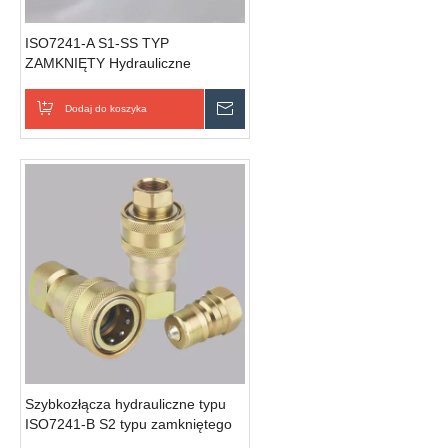
ISO7241-A S1-SS TYP
ZAMKNIĘTY Hydrauliczne
szybkozłącze (stal nierdzewna)
Dodaj do koszyka
Wyślij zapytanie
Szybkozłącza hydrauliczne typu
ISO7241-B S2 typu zamkniętego
(stal)