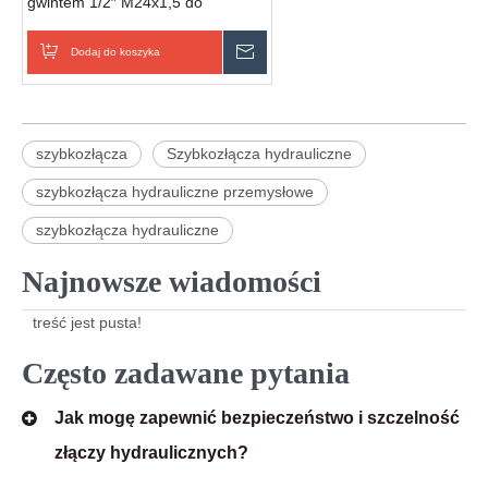
gwintem 1/2″ M24x1,5 do
kombajnu zbożowego (męskie/
żeńskie/zestaw)
Dodaj do koszyka
Wyślij zapytanie
szybkozłącza
Szybkozłącza hydrauliczne
szybkozłącza hydrauliczne przemysłowe
szybkozłącza hydrauliczne
Najnowsze wiadomości
treść jest pusta!
Często zadawane pytania
Jak mogę zapewnić bezpieczeństwo i szczelność
złączy hydraulicznych?