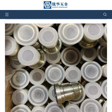
તમે અહીં છો:
ઘર
»
ઉત્પાદનો
»
SAE સ્ટાન્ડર્ડ હાઇડ્રોલિક
એડેપ્ટર્સ
»
1JFL JIC મેલ લાઇટ સિરીઝ ફ્લેંજ હાઇડ્રોલિક ફ્લેંજ