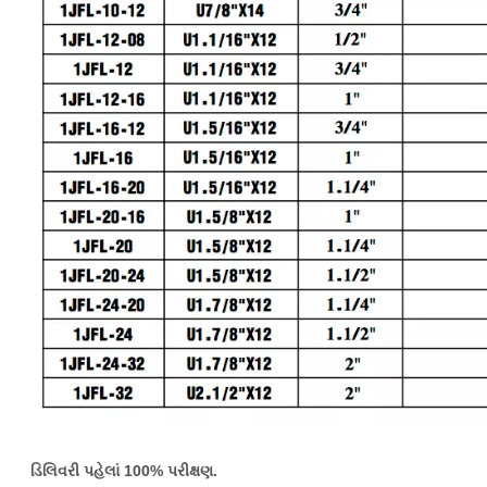
ડિલિવરી પહેલાં 100% પરીક્ષણ.