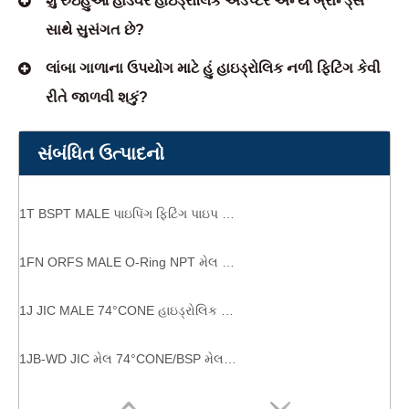
શું રુઇહુઆ હાર્ડવેર હાઇડ્રોલિક એડેપ્ટર અન્ય બ્રાન્ડ્સ
સાથે સુસંગત છે?
લાંબા ગાળાના ઉપયોગ માટે હું હાઇડ્રોલિક નળી ફિટિંગ કેવી
રીતે જાળવી શકું?
સંબંધિત ઉત્પાદનો
1T BSPT MALE પાઇપિંગ ફિટિંગ પાઇપ ફિટિંગ ઉત્પાદકો
1FN ORFS MALE O-Ring NPT મેલ હાઇડ્રોલિક ORFS ફિટિંગ
1J JIC MALE 74°CONE હાઇડ્રોલિક એડેપ્ટર ફિટિંગ
1JB-WD JIC મેલ 74°CONE/BSP મેલ કેપ્ટિવ સીલ કાર્બન સ્ટીલ હોઝ ફીટીંગ્સ