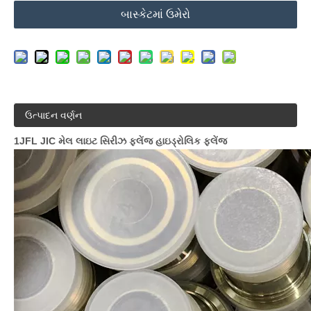
બાસ્કેટમાં ઉમેરો
ઉત્પાદન વર્ણન
1JFL JIC મેલ લાઇટ સિરીઝ ફ્લેંજ હાઇડ્રોલિક ફ્લેંજ