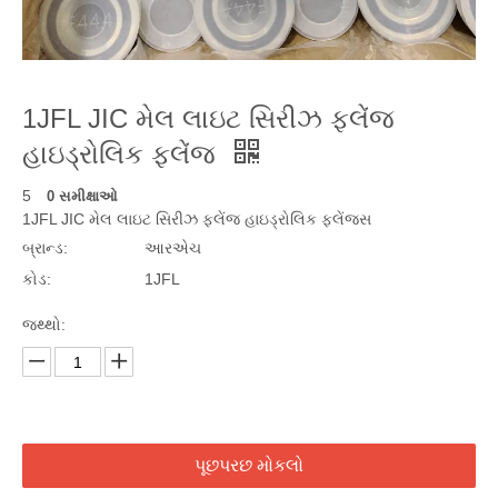
1JFL JIC મેલ લાઇટ સિરીઝ ફ્લેંજ
હાઇડ્રોલિક ફ્લેંજ
5
0 સમીક્ષાઓ
1JFL JIC મેલ લાઇટ સિરીઝ ફ્લેંજ હાઇડ્રોલિક ફ્લેંજ્સ
બ્રાન્ડ:
આરએચ
કોડ:
1JFL
જથ્થો:
પૂછપરછ મોકલો