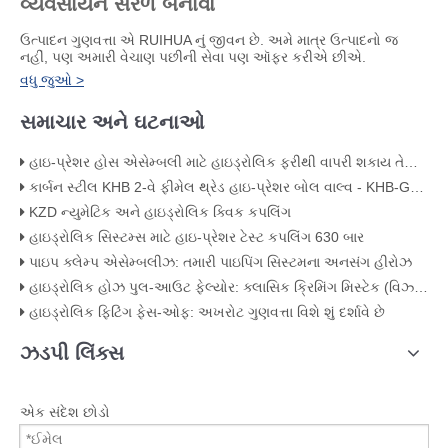
વ્યવસાયને સરળ બનાવો
ઉત્પાદન ગુણવત્તા એ RUIHUA નું જીવન છે. અમે માત્ર ઉત્પાદનો જ
નહીં, પણ અમારી વેચાણ પછીની સેવા પણ ઑફર કરીએ છીએ.
વધુ જુઓ >
સમાચાર અને ઘટનાઓ
હાઇ-પ્રેશર હોસ એસેમ્બલી માટે હાઇડ્રોલિક ફરીથી વાપરી શકાય તેવી ફિટિંગ્સ
કાર્બન સ્ટીલ KHB 2-વે ફીમેલ થ્રેડ હાઇ-પ્રેશર બોલ વાલ્વ - KHB-G3/4
KZD ન્યુમેટિક અને હાઇડ્રોલિક ક્વિક કપલિંગ
હાઇડ્રોલિક સિસ્ટમ્સ માટે હાઇ-પ્રેશર ટેસ્ટ કપલિંગ 630 બાર
પાઇપ ક્લેમ્પ એસેમ્બલીઝ: તમારી પાઇપિંગ સિસ્ટમના અનસંગ હીરોઝ
હાઇડ્રોલિક હોઝ પુલ-આઉટ ફેલ્યોર: ક્લાસિક ક્રિમિંગ મિસ્ટેક (વિઝ્યુઅલ એવિડન્સ સાથે)
હાઇડ્રોલિક ફિટિંગ ફેસ-ઓફ: અખરોટ ગુણવત્તા વિશે શું દર્શાવે છે
ઝડપી લિંક્સ
એક સંદેશ છોડો