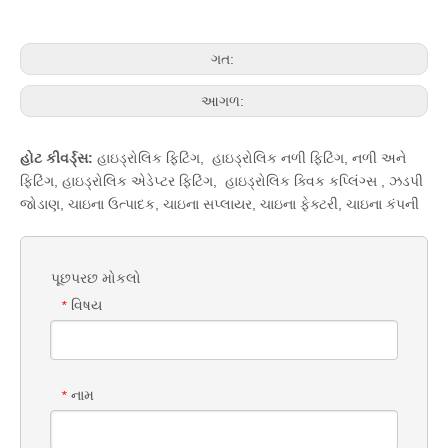
ગત:
આગળ:
હોટ કીવર્ડ્સ:
હાઇડ્રોલિક ફિટિંગ
,
હાઇડ્રોલિક નળી ફિટિંગ
,
નળી અને
ફિટિંગ
,
હાઇડ્રોલિક એડેપ્ટર ફિટિંગ
,
હાઇડ્રોલિક ક્વિક કપ્લિંગ્સ
,
ઝડપી
જોડાણ
,
ચાઇના ઉત્પાદક, ચાઇના સપ્લાયર, ચાઇના ફેક્ટરી, ચાઇના કંપની
પૂછપરછ મોકલો
વિષય
*
નામ
*