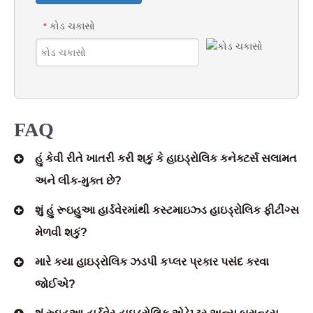
કોડ ચકાસો
*
FAQ
હું કેવી રીતે ખાતરી કરી શકું કે હાઇડ્રોલિક કનેક્ટર્સ સલામત
અને લીક-મુક્ત છે?
શું હું રૂઇહુઆ હાર્ડવેરમાંથી કસ્ટમાઇઝ્ડ હાઇડ્રોલિક ફીટીંગ્સ
મેળવી શકું?
મારે કયા હાઇડ્રોલિક ઝડપી કપ્લર પ્રકાર પસંદ કરવા
જોઈએ?