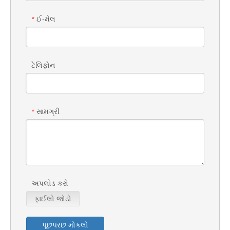
ઈ-મેલ
*
ટેલિફોન
સામગ્રી
*
અપલોડ કરો
ફાઈલો જોડો
પૂછપરછ મોકલો