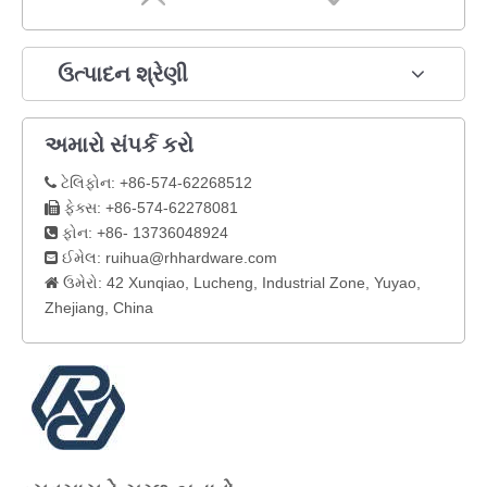
ઉત્પાદન શ્રેણી
અમારો સંપર્ક કરો
ટેલિફોન: +86-574-62268512

ફેક્સ: +86-574-62278081

ફોન: +86- 13736048924

ઈમેલ:
ruihua@rhhardware.com

ઉમેરો: 42 Xunqiao, Lucheng, Industrial Zone, Yuyao,

Zhejiang, China