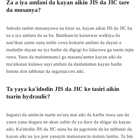
Za a iya amfani da kayan aikin JIS da JIC tare
da musanya?
Saboda rashin musanyawa na ƙirar su, kayan aikin JIS da JIC ba
za a iya amfani da su ba. Bambancin kusurwar walƙiya da
nau'ikan zaren suna nufin cewa ƙoƙarin amfani da ɗayan a
madadin ɗayan na iya haifar da ɗigogi ko lalacewa ga tsarin injin
ruwa. Yana da mahimmanci ga masana'antun kayan aiki da
ma'aikatan kulawa suyi amfani da daidaitattun kayan haɗin
bututu don tabbatar da ingantaccen aiki.
Ta yaya ka'idodin JIS da JIC ke tasiri aikin
tsarin hydraulic?
Inganci da amincin tsarin na'ura mai aiki da karfin ruwa sau da
yawa yana dogara ne akan zaɓin da ya dace da shigar da kayan
aiki. Ka'idodin JIS da JIC suna ba da jagororin da ke tabbatar da
kayan aiki na iya jure yanayin matsanancin matsin lamba. Ta bin