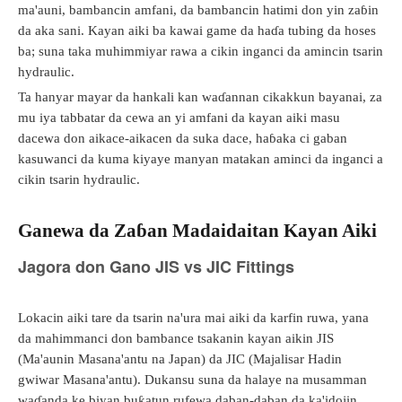
ma'auni, bambancin amfani, da bambancin hatimi don yin zaɓin
da aka sani. Kayan aiki ba kawai game da haɗa tubing da hoses
ba; suna taka muhimmiyar rawa a cikin inganci da amincin tsarin
hydraulic.
Ta hanyar mayar da hankali kan waɗannan cikakkun bayanai, za
mu iya tabbatar da cewa an yi amfani da kayan aiki masu
dacewa don aikace-aikacen da suka dace, haɓaka ci gaban
kasuwanci da kuma kiyaye manyan matakan aminci da inganci a
cikin tsarin hydraulic.
Ganewa da Zaɓan Madaidaitan Kayan Aiki
Jagora don Gano JIS vs JIC Fittings
Lokacin aiki tare da tsarin na'ura mai aiki da karfin ruwa, yana
da mahimmanci don bambance tsakanin kayan aikin JIS
(Ma'aunin Masana'antu na Japan) da JIC (Majalisar Hadin
gwiwar Masana'antu). Dukansu suna da halaye na musamman
waɗanda ke biyan buƙatun rufewa daban-daban da ka'idojin