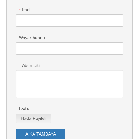
Imel
*
Wayar hannu
Abun ciki
*
Loda
Haɗa Fayiloli
AIKA TAMBAYA