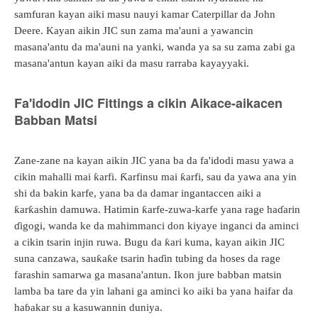
samfuran kayan aiki masu nauyi kamar Caterpillar da John
Deere. Kayan aikin JIC sun zama ma'auni a yawancin
masana'antu da ma'auni na yanki, wanda ya sa su zama zabi ga
masana'antun kayan aiki da masu rarraba kayayyaki.
Fa'idodin JIC Fittings a cikin Aikace-aikacen
Babban Matsi
Zane-zane na kayan aikin JIC yana ba da fa'idodi masu yawa a
cikin mahalli mai ƙarfi. Ƙarfinsu mai ƙarfi, sau da yawa ana yin
shi da bakin karfe, yana ba da damar ingantaccen aiki a
ƙarƙashin damuwa. Hatimin ƙarfe-zuwa-karfe yana rage haɗarin
ɗigogi, wanda ke da mahimmanci don kiyaye inganci da aminci
a cikin tsarin injin ruwa. Bugu da ƙari kuma, kayan aikin JIC
suna canzawa, sauƙaƙe tsarin haɗin tubing da hoses da rage
farashin samarwa ga masana'antun. Ikon jure babban matsin
lamba ba tare da yin lahani ga aminci ko aiki ba yana haifar da
haɓakar su a kasuwannin duniya.