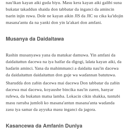
nau'ikan kayan aiki guda biyu. Masu kera kayan aiki galibi suna
buƙatar takaddun shaida don tabbatar da inganci da amincin
tsarin injin ruwa. Dole ne kayan aikin JIS da JIC su cika ka'idojin
masana'antu da na yanki don yin la'akari don amfani.
Musanya da Daidaitawa
Rashin musanyawa yana da matukar damuwa. Yin amfani da
daidaitattun dacewa na iya haifar da ɗigogi, lalata kayan aiki, da
haɗarin aminci. Yana da mahimmanci a daidaita nau'in dacewa
da daidaitattun daidaitattun don guje wa waɗannan batutuwa.
Sharuɗɗa don zaɓin dacewa mai dacewa Don tabbatar da zaɓin
dacewa mai dacewa, koyaushe bincika nau'in zaren, hanyar
rufewa, da buƙatun matsa lamba. Lokacin cikin shakka, tuntuɓi
masu rarraba jumloli ko masana'antun masana'anta waɗanda
zasu iya samar da ayyuka masu inganci da jagora.
Kasancewa da Amfanin Duniya