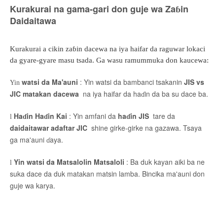
Kurakurai na gama-gari don guje wa Zaɓin
Daidaitawa
Kurakurai a cikin zaɓin dacewa na iya haifar da raguwar lokaci
da gyare-gyare masu tsada. Ga wasu ramummuka don kaucewa:
watsi da Ma'auni
: Yin watsi da bambanci tsakanin
JIS vs
Yin
JIC matakan dacewa
na iya haifar da haɗin da ba su dace ba.
Haɗin Haɗin Kai
: Yin amfani da
haɗin JIS
tare da
l
daidaitawar adaftar JIC
shine girke-girke na gazawa. Tsaya
ga ma'auni ɗaya.
Yin watsi da Matsalolin Matsaloli
: Ba duk kayan aiki ba ne
l
suka dace da duk matakan matsin lamba. Bincika ma'auni don
guje wa karya.