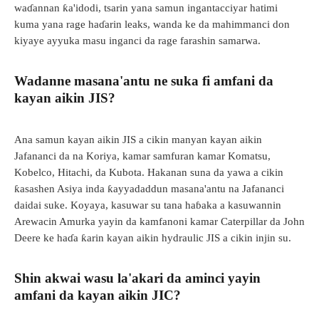
waɗannan ƙa'idodi, tsarin yana samun ingantacciyar hatimi
kuma yana rage haɗarin leaks, wanda ke da mahimmanci don
kiyaye ayyuka masu inganci da rage farashin samarwa.
Wadanne masana'antu ne suka fi amfani da
kayan aikin JIS?
Ana samun kayan aikin JIS a cikin manyan kayan aikin
Jafananci da na Koriya, kamar samfuran kamar Komatsu,
Kobelco, Hitachi, da Kubota. Hakanan suna da yawa a cikin
ƙasashen Asiya inda ƙayyadaddun masana'antu na Jafananci
daidai suke. Koyaya, kasuwar su tana haɓaka a kasuwannin
Arewacin Amurka yayin da kamfanoni kamar Caterpillar da John
Deere ke haɗa ƙarin kayan aikin hydraulic JIS a cikin injin su.
Shin akwai wasu la'akari da aminci yayin
amfani da kayan aikin JIC?