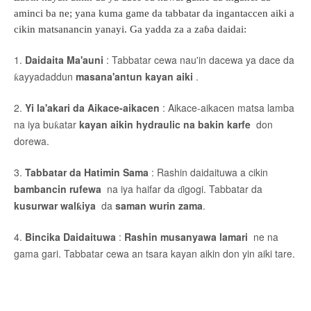
aminci ba ne; yana kuma game da tabbatar da ingantaccen aiki a
cikin matsanancin yanayi. Ga yadda za a zaɓa daidai:
1.
Daidaita Ma'auni
: Tabbatar cewa nau'in dacewa ya dace da
ƙayyadaddun
masana'antun kayan aiki
.
2.
Yi la'akari da Aikace-aikacen
: Aikace-aikacen matsa lamba
na iya buƙatar
kayan aikin hydraulic na bakin karfe
don
dorewa.
3.
Tabbatar da Hatimin Sama
: Rashin daidaituwa a cikin
bambancin rufewa
na iya haifar da ɗigogi. Tabbatar da
kusurwar walƙiya
da
saman wurin zama
.
4.
Bincika Daidaituwa
:
Rashin musanyawa lamari
ne na
gama gari. Tabbatar cewa an tsara kayan aikin don yin aiki tare.