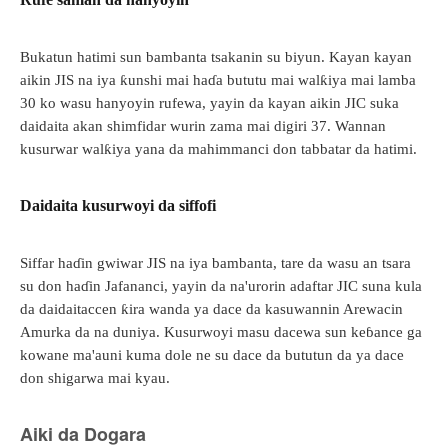
Bukatun hatimi sun bambanta tsakanin su biyun. Kayan kayan
aikin JIS na iya ƙunshi mai haɗa bututu mai walƙiya mai lamba
30 ko wasu hanyoyin rufewa, yayin da kayan aikin JIC suka
daidaita akan shimfidar wurin zama mai digiri 37. Wannan
kusurwar walƙiya yana da mahimmanci don tabbatar da hatimi.
Daidaita kusurwoyi da siffofi
Siffar haɗin gwiwar JIS na iya bambanta, tare da wasu an tsara
su don haɗin Jafananci, yayin da na'urorin adaftar JIC suna kula
da daidaitaccen ƙira wanda ya dace da kasuwannin Arewacin
Amurka da na duniya. Kusurwoyi masu dacewa sun keɓance ga
kowane ma'auni kuma dole ne su dace da bututun da ya dace
don shigarwa mai kyau.
Aiki da Dogara