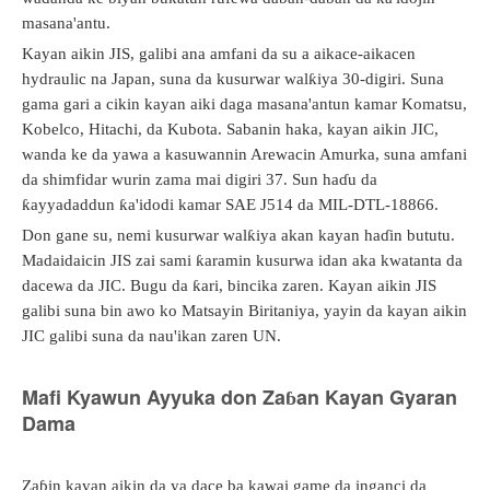
masana'antu.
Kayan aikin JIS, galibi ana amfani da su a aikace-aikacen
hydraulic na Japan, suna da kusurwar walƙiya 30-digiri. Suna
gama gari a cikin kayan aiki daga masana'antun kamar Komatsu,
Kobelco, Hitachi, da Kubota. Sabanin haka, kayan aikin JIC,
wanda ke da yawa a kasuwannin Arewacin Amurka, suna amfani
da shimfidar wurin zama mai digiri 37. Sun haɗu da
ƙayyadaddun ƙa'idodi kamar SAE J514 da MIL-DTL-18866.
Don gane su, nemi kusurwar walƙiya akan kayan haɗin bututu.
Madaidaicin JIS zai sami ƙaramin kusurwa idan aka kwatanta da
dacewa da JIC. Bugu da ƙari, bincika zaren. Kayan aikin JIS
galibi suna bin awo ko Matsayin Biritaniya, yayin da kayan aikin
JIC galibi suna da nau'ikan zaren UN.
Mafi Kyawun Ayyuka don Zaɓan Kayan Gyaran
Dama
Zaɓin kayan aikin da ya dace ba kawai game da inganci da