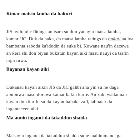
Ƙimar matsin lamba da haƙuri
JIS hydraulic fittings an tsara su don yanayin matsa lamba,
kamar JIC. Duk da haka, da matsa lamba ratings da
haƙuri
na iya
bambanta saboda ƙa'idodin da suke bi. Kowane nau'in dacewa
an ƙera shi don biyan buƙatun kayan aiki masu nauyi da tsarin
injin ruwa.
Bayanan kayan aiki
Dukansu kayan aikin JIS da JIC galibi ana yin su ne daga
abubuwa masu dorewa kamar bakin karfe. An zaɓi waɗannan
kayan don ƙarfin su da kayan haɓaka zafi, tabbatar da
ingantaccen aiki.
Ma'aunin inganci da takaddun shaida
Matsayin inganci da takaddun shaida sune mahimmanci ga