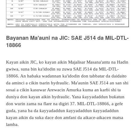
Bayanan Ma'auni na JIC: SAE J514 da MIL-DTL-
18866
Kayan aikin JIC, ko kayan aikin Majalisar Masana'antu na Haɗin
gwiwa, suna bin ka'idodin su zuwa SAE J514 da MIL-DTL-
18866. An haɓaka waɗannan ka'idodin don tabbatar da daidaito
da aminci a cikin tsarin hydraulic. Ma'aunin SAE J514 an san shi
sosai a cikin kasuwar Arewacin Amurka kuma an karɓi shi ta
duniya don kayan aikin hydraulic. Yana ƙayyadaddun buƙatun
don wurin zama na flare na digiri 37. MIL-DTL-18866, a gefe
guda, yana ba da ƙayyadaddun ƙayyadaddun ƙayyadaddun
kayan aikin da suka dace don amfani da aikace-aikacen matsa
lamba.