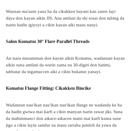
Wannan ma'auni yana ba da cikakken bayani kan zaren layi
ɗaya don kayan aikin JIS. Ana amfani da shi sosai don tubing da
tsarin haɗin igiyoyi a cikin kayan aiki masu nauyi.
Salon Komatsu 30° Flare Parallel Threads
An tsara musamman don kayan aikin Komatsu, waɗannan kayan
aikin suna amfani da wurin zama na 30-digiri don hatimi,
tabbatar da ingantaccen aiki a cikin buƙatun yanayi.
Komatsu Flange Fitting: Cikakken Bincike
Waɗannan nau'ikan nau'ikan nau'ikan flange ne waɗanda ke ba
da haɗin gwiwa mai ƙarfi a cikin manyan tsarin rawar jiki. Suna
da mahimmanci don aikace-aikacen matsi mai ƙarfi kuma sune
jigo a cikin layin samfur na masu rarraba jumloli da yawa da