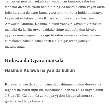
Ta hanyar mai da hankali kan waɗannan fannoni, zaku iya
tabbatar da cewa tsarin haɗin tubing da hoses a cikin kayan aikin
injin ku yana da tsaro kuma yana aiki, ko kuna hulɗa da manyan
kayan aikin Jafananci da Koriya ko injina a cikin kasuwar
Arewacin Amurka. Ka tuna, a cikin yanayin kayan aikin na'ura
mai aiki da karfin ruwa, daidaito shine mabuɗin don kiyaye
ayyuka masu inganci da rage farashin samarwa, a ƙarshe yana
taimakawa haɓaka haɓakar su a cikin gasaccen yanayin
masana'antu.
Kulawa da Gyara matsala
Nasihun Kulawa na yau da kullun
Kulawa na yau da kullun yana da mahimmanci don dorewa da
inganci na tsarin injin ku, musamman idan ya zo ga kayan aikin
JIS da JIC. Ga abin da za ku iya yi don kiyaye al'amura su
gudana yadda ya kamata: