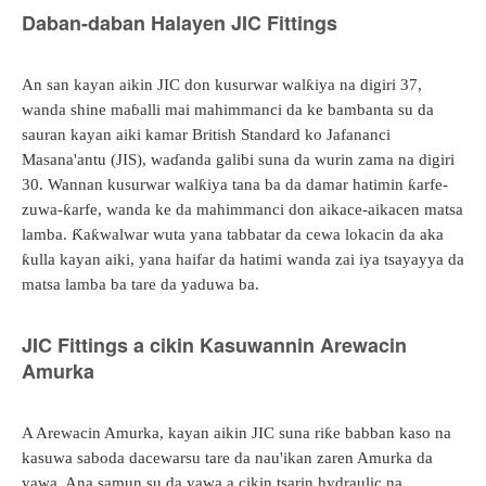
Daban-daban Halayen JIC Fittings
An san kayan aikin JIC don kusurwar walƙiya na digiri 37,
wanda shine maɓalli mai mahimmanci da ke bambanta su da
sauran kayan aiki kamar British Standard ko Jafananci
Masana'antu (JIS), waɗanda galibi suna da wurin zama na digiri
30. Wannan kusurwar walƙiya tana ba da damar hatimin ƙarfe-
zuwa-ƙarfe, wanda ke da mahimmanci don aikace-aikacen matsa
lamba. Ƙaƙwalwar wuta yana tabbatar da cewa lokacin da aka
ƙulla kayan aiki, yana haifar da hatimi wanda zai iya tsayayya da
matsa lamba ba tare da yaduwa ba.
JIC Fittings a cikin Kasuwannin Arewacin
Amurka
A Arewacin Amurka, kayan aikin JIC suna riƙe babban kaso na
kasuwa saboda dacewarsu tare da nau'ikan zaren Amurka da
yawa. Ana samun su da yawa a cikin tsarin hydraulic na