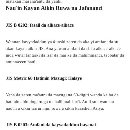
matakan masana'antu da yanki.
Nau'in Kayan Aikin Ruwa na Jafananci
JIS B 0202: fasali da aikace-aikace
Wannan ƙayyadaddun ya ƙunshi zaren da aka yi amfani da su
akan kayan aikin JIS. Ana yawan amfani da shi a aikace-aikace
inda wutar lantarki da isar da mai ke da mahimmanci, tabbatar da
amintaccen haɗi.
JIS Metric 60 Hatimin Mazugi: Halaye
Yana da zaren ma'auni da mazugi na 60-digiri wanda ke ba da
hatimin abin dogaro ga mahalli mai ƙarfi. An fi son wannan
nau'in a cikin tsarin injin ruwa a cikin ƙasashen Asiya.
JIS B 0203: Amfani da ƙayyadaddun bayanai