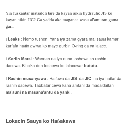
Yin fuskantar matsaloli tare da kayan aikin hydraulic JIS ko
kayan aikin JIC? Ga yadda ake magance wasu al'amuran gama
gari:
Leaks
: Nemo tushen. Yana iya zama gyara mai sauƙi kamar
l
ƙarfafa haɗin gwiwa ko maye gurbin O-ring da ya lalace.
Ƙarfin Matsi
: Wannan na iya nuna toshewa ko rashin
l
dacewa. Bincika don toshewa ko lalacewar
bututu
.
Rashin musanyawa
: Haɗuwa da
JIS
da
JIC
na iya haifar da
l
rashin dacewa. Tabbatar cewa kana amfani da madaidaitan
ma'auni na masana'antu da yanki
.
Lokacin Sauya ko Haɓakawa