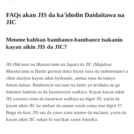
FAQs akan JIS da ka'idodin Daidaitawa na
JIC
Menene babban bambance-bambance tsakanin
kayan aikin JIS da JIC?
JIS (Ma'auni na Masana'antu na Japan) da JIC (Majalisar
Masana'antu ta Haɗin gwiwa) duka biyun suna da mahimmanci a
cikin duniyar kayan aikin hydraulic, amma suna da halaye
daban-daban. Bambancin ma'auni na farko ya ta'allaka ne ga
buƙatun hatimin su da kusurwoyin walƙiya. Kayan kayan aikin
JIS yawanci suna da kusurwar walƙiya na digiri 30, yayin da
kayan aikin JIC ke amfani da saman wurin zama mai digiri 37.
Bugu da ƙari, JIS sau da yawa yana manne da ma'auni, yayin da
kayan aikin JIC sukan bi nau'ikan zaren Amurka.