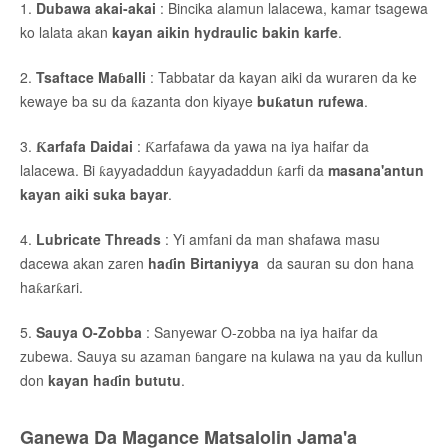
1.
Dubawa akai-akai
: Bincika alamun lalacewa, kamar tsagewa
ko lalata akan
kayan aikin hydraulic bakin karfe
.
2.
Tsaftace Maɓalli
: Tabbatar da kayan aiki da wuraren da ke
kewaye ba su da ƙazanta don kiyaye
buƙatun rufewa
.
3.
Ƙarfafa Daidai
: Ƙarfafawa da yawa na iya haifar da
lalacewa. Bi ƙayyadaddun ƙayyadaddun ƙarfi da
masana'antun
kayan aiki suka bayar
.
4.
Lubricate Threads
: Yi amfani da man shafawa masu
dacewa akan zaren
haɗin Birtaniyya
da sauran su don hana
haƙarƙari.
5.
Sauya O-Zobba
: Sanyewar O-zobba na iya haifar da
zubewa. Sauya su azaman ɓangare na kulawa na yau da kullun
don
kayan haɗin bututu
.
Ganewa Da Magance Matsalolin Jama'a