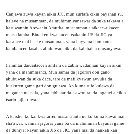
Canjawa zuwa kayan aikin JIC, mun zurfafa cikin bayanan su,
halaye na musamman, da muhimmiyar rawar da suke takawa a
kasuwannin Arewacin Amurka, musamman a aikace-aikacen
matsa lamba. Binciken kwatancen tsakanin JIS da JIC ya
kasance mai haske musamman, yana bayyana bambance-
bambancen fasaha, abubuwan aiki, da ƙalubalen musanyawa.
Fahimtar daidaitaccen amfani da zaɓin waɗannan kayan aikin
yana da mahimmanci. Mun samar da jagorori don gano
abubuwan da suka dace, tare da mafi kyawun ayyuka da
kuskuren gama gari don gujewa. An kuma rufe kulawa da
magance matsala, yana tabbatar da tsawon rai da inganci a cikin
tsarin injin ruwa.
A ƙarshe, ko kai ƙwararren masana'antu ne ko kuma kawai mai
sha'awar, wannan jagorar yana ba da mahimman bayanai game
da duniyar kayan aikin JIS da JIC, yana mai da hankali kan