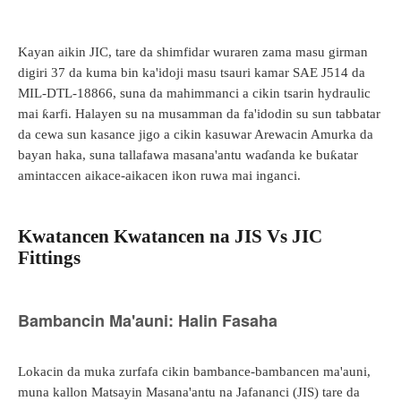
Kayan aikin JIC, tare da shimfidar wuraren zama masu girman
digiri 37 da kuma bin ka'idoji masu tsauri kamar SAE J514 da
MIL-DTL-18866, suna da mahimmanci a cikin tsarin hydraulic
mai ƙarfi. Halayen su na musamman da fa'idodin su sun tabbatar
da cewa sun kasance jigo a cikin kasuwar Arewacin Amurka da
bayan haka, suna tallafawa masana'antu waɗanda ke buƙatar
amintaccen aikace-aikacen ikon ruwa mai inganci.
Kwatancen Kwatancen na JIS Vs JIC
Fittings
Bambancin Ma'auni: Halin Fasaha
Lokacin da muka zurfafa cikin bambance-bambancen ma'auni,
muna kallon Matsayin Masana'antu na Jafananci (JIS) tare da