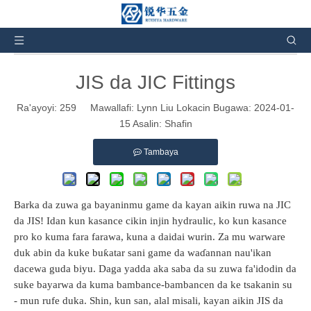
Kuna nan:
Gida
»
Labarai da Labarai
» JIS
Labaran
Masana'antu
da
JIC Fittings
JIS da JIC Fittings
Ra'ayoyi:
259
Mawallafi: Lynn Liu Lokacin Bugawa: 2024-01-
15 Asalin:
Shafin
Tambaya
Barka da zuwa ga bayaninmu game da kayan aikin ruwa na JIC
da JIS! Idan kun kasance cikin injin hydraulic, ko kun kasance
pro ko kuma fara farawa, kuna a daidai wurin. Za mu warware
duk abin da kuke buƙatar sani game da waɗannan nau'ikan
dacewa guda biyu. Daga yadda aka saba da su zuwa fa'idodin da
suke bayarwa da kuma bambance-bambancen da ke tsakanin su
- mun rufe duka. Shin, kun san, alal misali, kayan aikin JIS da