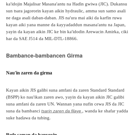
ka'idojin Majalisar Masana'antu na Haɗin gwiwa (JIC). Dukansu
sun tsara jagororin kayan aikin hydraulic, amma sun samo asali
ne daga asali daban-daban. JIS na'ura mai aiki da karfin ruwa
kayan aiki yana manne da ƙayyadaddun masana'antu na Japan,
yayin da kayan aikin JIC ke bin ka'idodin Arewacin Amirka, ciki
har da SAE J514 da MIL-DTL-18866.
Bambance-bambancen Girma
Nau'in zaren da girma
Kayan aikin JIS galibi suna amfani da zaren Standard Standard
(BSPP) ko nau'ikan zaren awo, yayin da kayan aikin JIC galibi
suna amfani da zaren UN. Wannan yana nufin cewa JIS da JIC
suna da bambanci
tsarin zaren da filaye
, wanda ke shafar yadda
suke haɗawa da tubing.
Rufe saman da hanyoyin