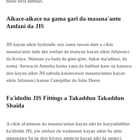
masu kera tambari.
Aikace-aikace na gama gari da masana'antu
Amfani da JIS
JIS kayan aikin hydraulic sun zama ruwan dare a cikin
masana'antu inda ake amfani da manyan kayan aikin Jafananci
da Koriya. Wannan ya hada da gine-gine, hakar ma'adinai, da
noma. Arewacin Amurka kuma yana da babban kaso na kasuwa
don kayan aikin JIS saboda kasancewar masana'antun kayan
aikin Jafananci kamar Caterpillar da John Deere.
Fa'idodin JIS Fittings a Takaddun Takaddun
Shaida
A cikin al'amuran da masana'antun kayan aiki ke ƙayyadaddun
ƙa'idodin JIS, yin amfani da waɗannan kayan aikin ba abin
tattaunawa ba ne don kiyaye amincin kayan aiki da aminci.