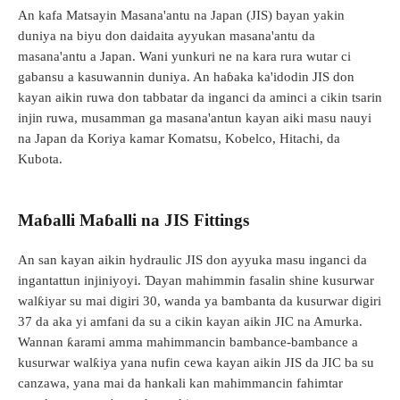
An kafa Matsayin Masana'antu na Japan (JIS) bayan yakin
duniya na biyu don daidaita ayyukan masana'antu da
masana'antu a Japan. Wani yunkuri ne na kara rura wutar ci
gabansu a kasuwannin duniya. An haɓaka ka'idodin JIS don
kayan aikin ruwa don tabbatar da inganci da aminci a cikin tsarin
injin ruwa, musamman ga masana'antun kayan aiki masu nauyi
na Japan da Koriya kamar Komatsu, Kobelco, Hitachi, da
Kubota.
Maɓalli Maɓalli na JIS Fittings
An san kayan aikin hydraulic JIS don ayyuka masu inganci da
ingantattun injiniyoyi. Ɗayan mahimmin fasalin shine kusurwar
walƙiyar su mai digiri 30, wanda ya bambanta da kusurwar digiri
37 da aka yi amfani da su a cikin kayan aikin JIC na Amurka.
Wannan ƙarami amma mahimmancin bambance-bambance a
kusurwar walƙiya yana nufin cewa kayan aikin JIS da JIC ba su
canzawa, yana mai da hankali kan mahimmancin fahimtar