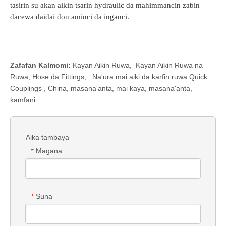
tasirin su akan aikin tsarin hydraulic da mahimmancin zaɓin
dacewa daidai don aminci da inganci.
Zafafan Kalmomi:
Kayan Aikin Ruwa
,
Kayan Aikin Ruwa na
Ruwa
,
Hose da Fittings
,
Na'ura mai aiki da karfin ruwa Quick
Couplings
, China, masana'anta, mai kaya, masana'anta,
kamfani
Aika tambaya
Magana
*
Suna
*