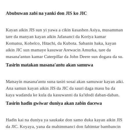
Abubuwan zaɓi na yanki don JIS ko JIC
Kayan aikin JIS sun yi yawa a cikin ƙasashen Asiya, musamman
tare da manyan kayan aikin Jafananci da Koriya kamar
Komatsu, Kobelco, Hitachi, da Kubota. Sabanin haka, kayan
aikin JIC sun mamaye kasuwar Arewacin Amurka, tare da
masana'antun kamar Caterpillar da John Deere sun dogara da su.
Tasirin matakan masana'antu akan samuwa
Matsayin masana'antu suna tasiri sosai akan samuwar kayan aiki.
Ana samun kayan aikin JIS da JIC da sauri daga masu ba da
kaya waɗanda ke kula da kasuwanni da ƙa'idodi daban-daban.
Tasirin haɗin gwiwar duniya akan zaɓin dacewa
Haɗin kai na duniya ya sauƙaƙe don samo duka kayan aikin JIS
da JIC. Koyaya, yana da mahimmanci don fahimtar bambancin