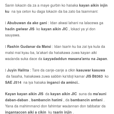
Sanin lokacin da za a maye gurbin ko haɓaka
kayan aikin injin
ku
na iya ceton ku daga lokacin da ba zato ba tsammani:
Abubuwan da ake gani
: Idan akwai lahani na lalacewa ga
l
haɗin gwiwar JIS
ko
kayan aikin JIC
, lokaci ya yi don
sauyawa.
Rashin Gudanar da Matsi
: Idan tsarin ku ba zai iya kula da
l
matsi mai kyau ba, la'akari da haɓakawa zuwa kayan aiki
waɗanda suka dace da
ƙayyadaddun masana'antu na Japan
.
Juyin Halitta
: Tare da canje-canje a cikin
kasuwar kasuwa
l
da fasaha, haɓakawa zuwa sabbin ka'idoji kamar
JIS B8363
ko
SAE J514
na iya haɓaka
inganci da aminci.
.
Kayan kayan aikin JIS
da
kayan aikin JIC
suna da
ma'auni
daban-daban
,
bambancin hatimi
, da
bambancin amfani
.
Yana da mahimmanci don fahimtar waɗannan don tabbatar da
ingantaccen aiki a cikin
ku
tsarin injin
.