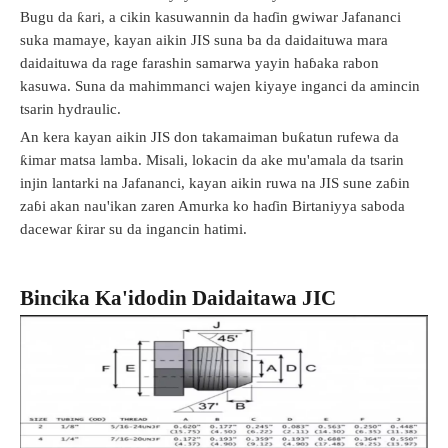
Bugu da ƙari, a cikin kasuwannin da haɗin gwiwar Jafananci
suka mamaye, kayan aikin JIS suna ba da daidaituwa mara
daidaituwa da rage farashin samarwa yayin haɓaka rabon
kasuwa. Suna da mahimmanci wajen kiyaye inganci da amincin
tsarin hydraulic.
An kera kayan aikin JIS don takamaiman buƙatun rufewa da
ƙimar matsa lamba. Misali, lokacin da ake mu'amala da tsarin
injin lantarki na Jafananci, kayan aikin ruwa na JIS sune zaɓin
zaɓi akan nau'ikan zaren Amurka ko haɗin Birtaniyya saboda
dacewar ƙirar su da ingancin hatimi.
Bincika Ka'idodin Daidaitawa JIC