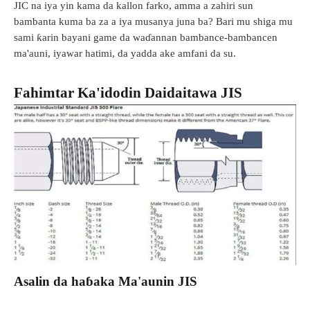
JIC na iya yin kama da kallon farko, amma a zahiri sun
bambanta kuma ba za a iya musanya juna ba? Bari mu shiga mu
sami ƙarin bayani game da waɗannan bambance-bambancen
ma'auni, iyawar hatimi, da yadda ake amfani da su.
Fahimtar Ka'idodin Daidaitawa JIS
Asalin da haɓaka Ma'aunin JIS