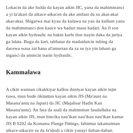
Lokacin da ake hulɗa da kayan aikin JIC, yana da mahimmanci
a yi la'akari da aikace-aikacen da ake amfani da su akai-akai
akai-akai. Shigarwa mai kyau da kulawa na yau da kullum yana
da mahimmanci don kauce wa haɗari masu haɗari. An fi son
kayan aikin hydraulic na bakin karfe don tsayin daka da juriya
ga lalata. Bugu da ƙari, tabbatar da madaidaicin tubing da
dacewa wasa zai hana al'amurran da za su iya yin lahani ga
inganci da amincin tsarin hydraulic.
Kammalawa
A cikin wannan cikakkiyar kallon duniyar kayan aikin injin
ruwa, mun buɗe rikitattun kayan aikin JIS (Ma'auni na
Masana'antu na Japan) da JIC (Majalisar Haɗin Kan
Masana'antu). An fara da asali da mahimman fasalulluka na
kayan aikin JIS, mun bincika nau'ikan nau'ikan nau'ikan kamar
JIS B 0202 da Komatsu Flange Fittings, fahimtar takamaiman
aikace-aikacen su da fa'idodi a cikin yanayi daban-daban.