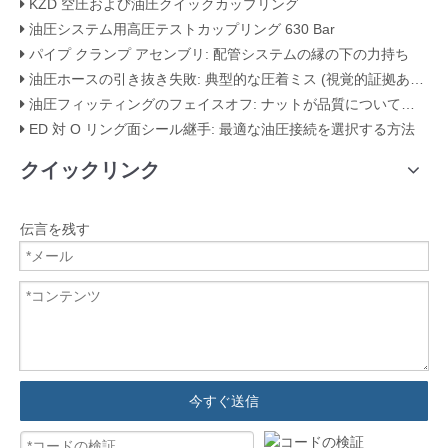
KZD 空圧および油圧クイックカップリング
油圧システム用高圧テストカップリング 630 Bar
パイプ クランプ アセンブリ: 配管システムの縁の下の力持ち
油圧ホースの引き抜き失敗: 典型的な圧着ミス (視覚的証拠あり)
油圧フィッティングのフェイスオフ: ナットが品質について明らかにするもの
ED 対 O リング面シール継手: 最適な油圧接続を選択する方法
クイックリンク
伝言を残す
今すぐ送信