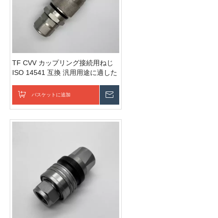
TF CVV カップリング接続用ねじ
ISO 14541 互換 汎用用途に適した
ねじ込み式カップリング 残圧下で
も接続可能
バスケットに追加
お問い合わせを送信