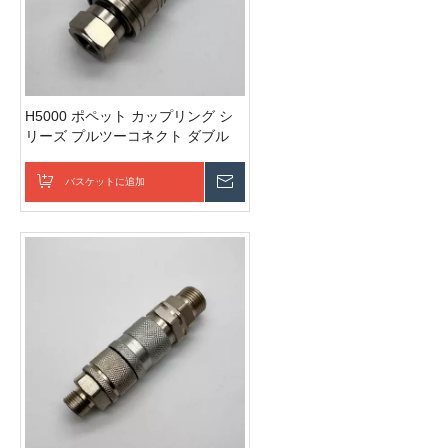
H5000 ポペット カップリング シ
リーズ プルツーコネクト ダブル
シャットオフ クイック ディスコネ
クト カップリング スチール製クイ
バスケットに追加
お問い合わせを送信
ック ディスコネクト