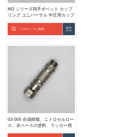
MD シリーズ両手ポペット カップ
リング ユニバーサル 中圧用カップ
リング さまざまな気体および流体
媒体用のクイック カップリング
バスケットに追加
お問い合わせを送信
03-005 合成樹脂、ニトロセルロー
ス、水ベースの塗料、ラッカー用
プラグ接続