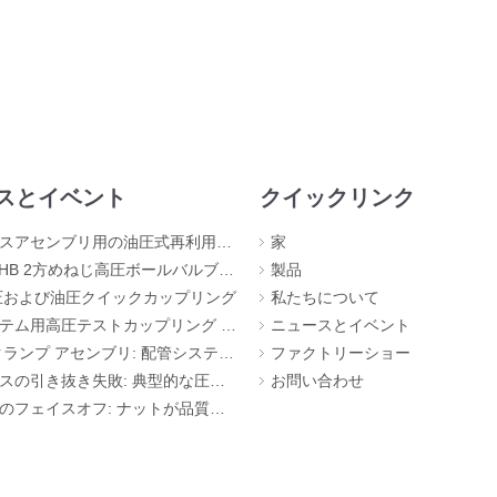
スとイベント
クイックリンク
アセンブリ用の油圧式再利用可能な継手
家
 2方めねじ高圧ボールバルブ – KHB-G3/4
製品
空圧および油圧クイックカップリング
私たちについて
ム用高圧テストカップリング 630 Bar
ニュースとイベント
ンプ アセンブリ: 配管システムの縁の下の力持ち
ファクトリーショー
き抜き失敗: 典型的な圧着ミス (視覚的証拠あり)
お問い合わせ
ェイスオフ: ナットが品質を明らかにする