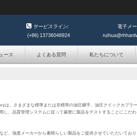

サービスライン:
電子メー
(+86) 13736048924
ruihua@rhhard
ュース
よくある質問
私たちについて
dware Factoryは、さまざまな標準または非標準の油圧継手、油圧クイッ
用し、品質管理システムに従って厳密に製品をテストすることにこだわ
など、強度メーカーから素晴らしい製品をご提供させていただいており