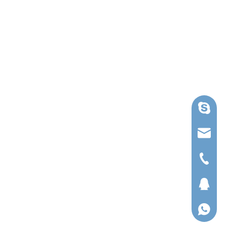
スカイ
ruihua@
電話番
QQ
ワッツ