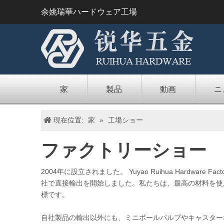
余姚瑞華ハードウェア工場
家
製品
動画
ニ
現在位置:
家
»
工場ショー
ファクトリーショー
2004年に設立されました。 Yuyao Ruihua Har
社で直接輸出を開始しました。私たちは、最高の材料を使
標です。
自社製品の輸出以外にも、ミニボールバルブやキャスター