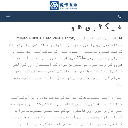
آپ یہاں ہیں:
گھر
»
فیکٹری شو
فیکٹری شو
2004 میں قائم کیا گیا۔ Yuyao Ruihua Hardware Factory
مختلف معیاری یا غیر معیاری ہائیڈرولک فٹنگس، ہائیڈرولک
کوئیک کپلر، فاسٹنرز وغیرہ تیار کرنے کے لیے ایک پیشہ ور
کمپنی ہے۔ ہم ابھی 2014 میں خود سے براہ راست برآمد کرنا
شروع کر رہے ہیں۔ ہم بہترین مواد کے استعمال اور کوالٹی
کنٹرول سسٹم کے مطابق مصنوعات کی سختی سے جانچ کرنے پر
اصرار کرتے ہیں۔ کاروبار کو آسان بنانا ہمارا آخری مقصد
ہے۔
ہماری اپنی مصنوعات کو برآمد کرنے کے علاوہ، ہم آپ کے لیے
طاقت کے کارخانوں سے بھی شاندار پروڈکٹس لاتے ہیں، جیسے کہ
منی بال والوز اور کاسٹر۔ آپ کو مسابقتی مصنوعات فراہم
کرنا ہمارا مقصد ہے۔ ہم آپ میں سے ہر ایک کے ساتھ خلوص سے
کام کرتے ہیں۔ آئیے زیادہ سے زیادہ مل کر قدر بنائیں۔