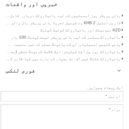
خبریں اور واقعات
ہائی پریشر ہوز اسمبلیوں کے لیے ہائیڈرولک دوبارہ قابل استعمال فٹنگز
کاربن اسٹیل KHB 2 وے فیمیل تھریڈ ہائی پریشر بال والو - KHB-G3/4
KZD نیومیٹک اور ہائیڈرولک کوئیک کپلنگ
ہائیڈرولک سسٹمز کے لیے ہائی پریشر ٹیسٹ کپلنگ 630 بار
پائپ کلیمپ اسمبلیاں: آپ کے پائپنگ سسٹم کے غیر سنجیدہ ہیرو
ہائیڈرولک ہوز پل آؤٹ فیلیئر: ایک کلاسک کرمپنگ غلطی (بصری ثبوت کے ساتھ)
ہائیڈرولک فٹنگ فیس آف: نٹ معیار کے بارے میں کیا ظاہر کرتا ہے۔
فوری لنکس
ایک پیغام چھوڑیں۔