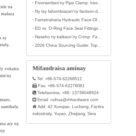
Fivoriamben'ny Pipe Clamp: Ireo mahery fo tsy voatanisa ao amin'ny rafitry ny fantsonao
rule na
Ny tsy fahombiazan'ny fantson-drano hidraulika: lesoka mahazatra amin'ny crimping (miaraka amin'ny porofo hita maso)
y malaza
Fametrahana Hydraulic Face-Off: Inona no asehon'ny Nut momba ny kalitao
ED vs. O-Ring Face Seal Fittings: Ahoana ny fisafidianana ny fifandraisana hydraulika tsara indrindra
Naseho ny kalitaon'ny Crimp: Famakafakana mifanila tsy azo ovaina
a sy
taly,
2026 China Sourcing Guide: Top Hydraulic Fitting Manufacturers & ny fomba hifidianana
Mifandraisa aminay
Ny vokatra
amin'ny
Tel: +86-574-62268512

Fax: +86-574-62278081

Telefaonina: +86- 13736048924

 maro.
Email:
ruihua@rhhardware.com

 samihafa.
Add: 42 Xunqiao, Lucheng, Faritra

indostrialy, Yuyao, Zhejiang, Sina
pana ary ny
 ny