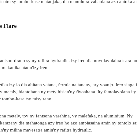
ika tsotra sy tombo-kase matanjaka, dia manolotra vahaolana azo antoka a
s Flare
antson-drano sy ny rafitra hydraulic. Izy ireo dia novolavolaina tsara h
 mekanika ataon'izy ireo.
tika izy io dia ahitana vatana, ferrule na tanany, ary voanjo. Ireo singa 
metaly, hiantohana ny mety hisian'ny fivoahana. Ity famolavolana ity 
ny tombo-kase tsy misy rano.
ona metaly, toy ny fantsona varahina, vy malefaka, na aluminium. Ny
-karazany dia mahatonga azy ireo ho azo ampiasaina amin'ny tontolo sa
'ny milina mavesatra amin'ny rafitra hydraulic.