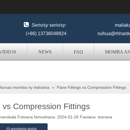

Serivisy serivisy:
mailak
(+86) 13736048924
ruihua@rhhard
VIDEOS
NEWS
FAQ
MOMBA A
Vaovao momba ny indostria
»
Flare Fittings vs Compression Fittings
s vs Compression Fittings
ranokala Fotoana famoahana: 2024-01-26 Fiaviana:
toerana
anontanio aloha