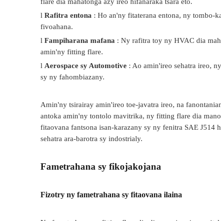
flare dia mahatonga azy ireo hifanaraka tsara eto.
l
Rafitra entona
: Ho an'ny fitaterana entona, ny tombo-k
fivoahana.
l
Fampiharana mafana
: Ny rafitra toy ny HVAC dia ma
amin'ny fitting flare.
l
Aerospace sy Automotive
: Ao amin'ireo sehatra ireo, n
sy ny fahombiazany.
Amin'ny tsirairay amin'ireo toe-javatra ireo, na fanontani
antoka amin'ny tontolo mavitrika, ny fitting flare dia ma
fitaovana fantsona isan-karazany sy ny fenitra SAE J514 
sehatra ara-barotra sy indostrialy.
Fametrahana sy fikojakojana
Fizotry ny fametrahana sy fitaovana ilaina