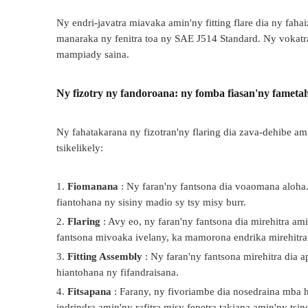
Ny endri-javatra miavaka amin'ny fitting flare dia ny fah
manaraka ny fenitra toa ny SAE J514 Standard. Ny vokatra
mampiady saina.
Ny fizotry ny fandoroana: ny fomba fiasan'ny fametah
Ny fahatakarana ny fizotran'ny flaring dia zava-dehibe ami
tsikelikely:
1.
Fiomanana
: Ny faran'ny fantsona dia voaomana aloha.
fiantohana ny sisiny madio sy tsy misy burr.
2.
Flaring
: Avy eo, ny faran'ny fantsona dia mirehitra ami
fantsona mivoaka ivelany, ka mamorona endrika mirehitra
3.
Fitting Assembly
: Ny faran'ny fantsona mirehitra dia 
hiantohana ny fifandraisana.
4.
Fitsapana
: Farany, ny fivoriambe dia nosedraina mba ha
indrindra amin'ny rafitra misy fepetra takiana amin'ny tsi