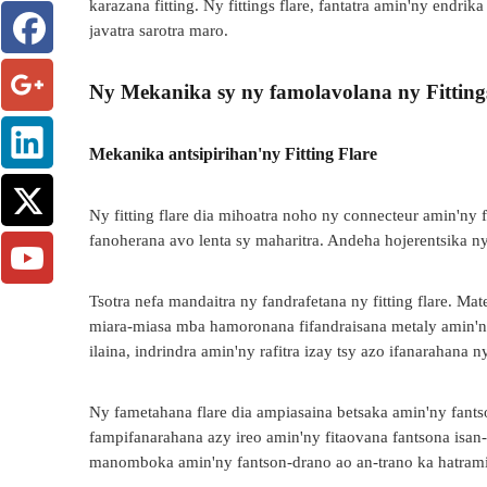
karazana fitting. Ny fittings flare, fantatra amin'ny endr
javatra sarotra maro.
Ny Mekanika sy ny famolavolana ny Fitting
Mekanika antsipirihan'ny Fitting Flare
Ny fitting flare dia mihoatra noho ny connecteur amin'ny f
fanoherana avo lenta sy maharitra. Andeha hojerentsika ny
Tsotra nefa mandaitra ny fandrafetana ny fitting flare. Mate
miara-miasa mba hamoronana fifandraisana metaly amin'ny 
ilaina, indrindra amin'ny rafitra izay tsy azo ifanarahana 
Ny fametahana flare dia ampiasaina betsaka amin'ny fants
fampifanarahana azy ireo amin'ny fitaovana fantsona isan
manomboka amin'ny fantson-drano ao an-trano ka hatramin