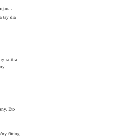
njana.
 tsy dia
y rafitra
'ny
any. Eto
'ny fitting