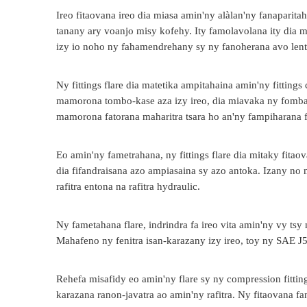
Ireo fitaovana ireo dia miasa amin'ny alàlan'ny fanaparita
tanany ary voanjo misy kofehy. Ity famolavolana ity dia 
izy io noho ny fahamendrehany sy ny fanoherana avo lent
Ny fittings flare dia matetika ampitahaina amin'ny fitti
mamorona tombo-kase aza izy ireo, dia miavaka ny fomba f
mamorona fatorana maharitra tsara ho an'ny fampiharana 
Eo amin'ny fametrahana, ny fittings flare dia mitaky fita
dia fifandraisana azo ampiasaina sy azo antoka. Izany no 
rafitra entona na rafitra hydraulic.
Ny fametahana flare, indrindra fa ireo vita amin'ny vy tsy
Mahafeno ny fenitra isan-karazany izy ireo, toy ny SAE J
Rehefa misafidy eo amin'ny flare sy ny compression fittings
karazana ranon-javatra ao amin'ny rafitra. Ny fitaovana f