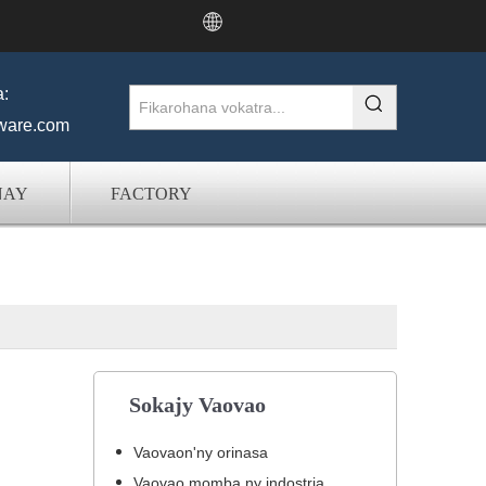
a:
ware.com
NAY
FACTORY
Sokajy Vaovao
Vaovaon'ny orinasa
Vaovao momba ny indostria