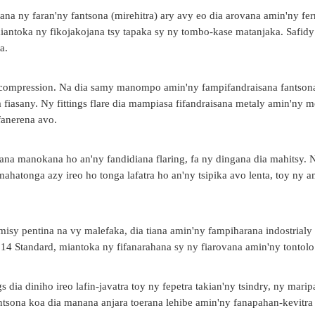
hana ny faran'ny fantsona (mirehitra) ary avy eo dia arovana amin'ny fer
miantoka ny fikojakojana tsy tapaka sy ny tombo-kase matanjaka. Safid
a.
ngs compression. Na dia samy manompo amin'ny fampifandraisana fantson
iasany. Ny fittings flare dia mampiasa fifandraisana metaly amin'ny me
fanerena avo.
ovana manokana ho an'ny fandidiana flaring, fa ny dingana dia mahitsy. 
mahatonga azy ireo ho tonga lafatra ho an'ny tsipika avo lenta, toy ny 
 misy pentina na vy malefaka, dia tiana amin'ny fampiharana indostrialy
514 Standard, miantoka ny fifanarahana sy ny fiarovana amin'ny tontolo
 dia diniho ireo lafin-javatra toy ny fepetra takian'ny tsindry, ny mari
antsona koa dia manana anjara toerana lehibe amin'ny fanapahan-kevitra