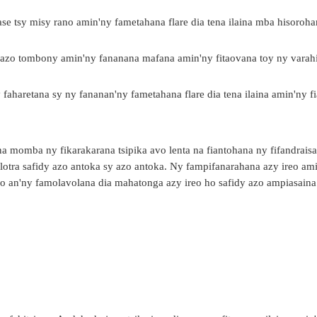
ase tsy misy rano amin'ny fametahana flare dia tena ilaina mba hisoroh
hazo tombony amin'ny fananana mafana amin'ny fitaovana toy ny varah
y faharetana sy ny fananan'ny fametahana flare dia tena ilaina amin'ny f
ana momba ny fikarakarana tsipika avo lenta na fiantohana ny fifandrais
nolotra safidy azo antoka sy azo antoka. Ny fampifanarahana azy ireo am
ho an'ny famolavolana dia mahatonga azy ireo ho safidy azo ampiasain