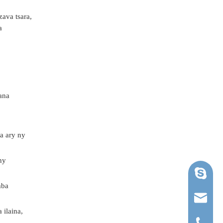
zava tsara,
a
rana
a ary ny
ny
Skype
mba
ruihua@
 ilaina,