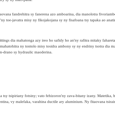
taovana fandrehitra sy fanerena azo amboarina, dia manolotra fivoriam
y toe-javatra misy ny fikojakojana sy ny fisafoana tsy tapaka ao anati
ttings dia mahatonga azy ireo ho safidy ho an'ny rafitra mitaky faharet
 mahatohitra ny tontolo misy tosidra ambony sy ny endriny tsotra dia 
on-drano sy hydraulic maoderina.
a tsy tsipiriany fotsiny; vato fehizoron'ny zava-bitany izany. Matetika, 
entina, vy malefaka, varahina ductile ary aluminium. Ny fitaovana tsirai