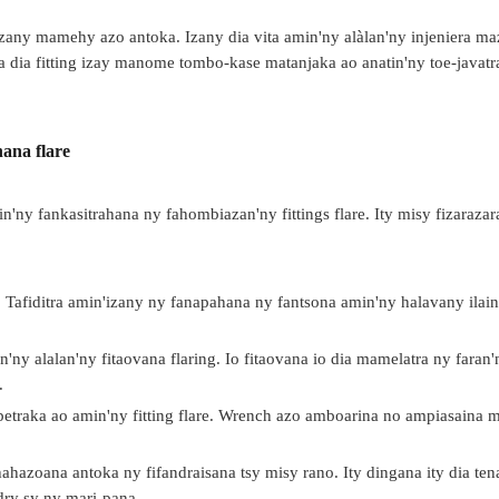
aizany mamehy azo antoka. Izany dia vita amin'ny alàlan'ny injeniera ma
 dia fitting izay manome tombo-kase matanjaka ao anatin'ny toe-javatr
ana flare
n'ny fankasitrahana ny fahombiazan'ny fittings flare. Ity misy fizaraza
 Tafiditra amin'izany ny fanapahana ny fantsona amin'ny halavany ilain
n'ny alalan'ny fitaovana flaring. Io fitaovana io dia mamelatra ny faran'
.
apetraka ao amin'ny fitting flare. Wrench azo amboarina no ampiasaina 
hazoana antoka ny fifandraisana tsy misy rano. Ity dingana ity dia tena
ndry sy ny mari-pana.