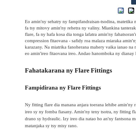
Eo amin'ny sehatry ny fampifandraisan-tsodina, matetika m
fa tsy mitovy amin'ny rehetra ny valiny. Miankina tantera
flare, fa ny hafa kosa dia tonga lafatra amin'ny fahatsoran'n
compression fitaovana - safidy roa malaza miaraka amin
karazany. Na miatrika fanoherana mahery vaika ianao na 
eo amin'ireo fitaovana ireo. Andao hanomboka ny dianay 
Fahatakarana ny Flare Fittings
Fampidirana ny Flare Fittings
Ny fitting flare dia manana anjara toerana lehibe amin'ny 
ireo sy ny fomba fiasany. Amin'ny teny tsotra, ny fitting 
drano sy hydraulic. Izy ireo dia natao ho an'ny fantsona 
matanjaka sy tsy misy rano.