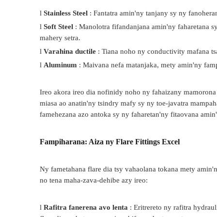
l
Stainless Steel
: Fantatra amin'ny tanjany sy ny fanohera
l
Soft Steel
: Manolotra fifandanjana amin'ny faharetana s
mahery setra.
l
Varahina ductile
: Tiana noho ny conductivity mafana tsar
l
Aluminum
: Maivana nefa matanjaka, mety amin'ny famp
Ireo akora ireo dia nofinidy noho ny fahaizany mamorona 
miasa ao anatin'ny tsindry mafy sy ny toe-javatra mampah
famehezana azo antoka sy ny faharetan'ny fitaovana amin'
Fampiharana: Aiza ny Flare Fittings Excel
Ny fametahana flare dia tsy vahaolana tokana mety amin'ny
no tena maha-zava-dehibe azy ireo:
l
Rafitra fanerena avo lenta
: Eritrereto ny rafitra hydra