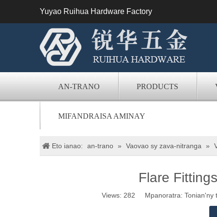
Yuyao Ruihua Hardware Factory
AN-TRANO
PRODUCTS
MIFANDRAISA AMINAY
Eto ianao:
an-trano
»
Vaovao sy zava-nitranga
»
Flare Fitting
Views:
282
Mpanoratra: Tonian'ny t