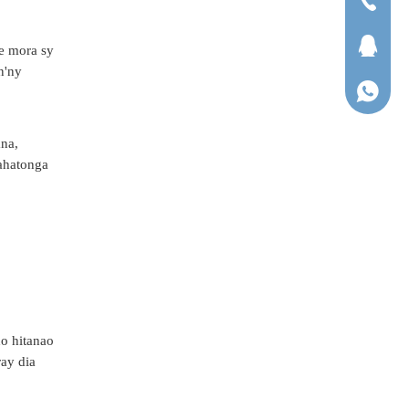
Tel
QQ
be mora sy
n'ny
WhatsA
ana,
mahatonga
ho hitanao
ray dia