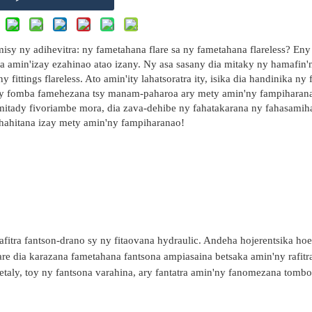
isy ny adihevitra: ny fametahana flare sa ny fametahana flareless? Eny 
ka amin'izay ezahinao atao izany. Ny asa sasany dia mitaky ny hamafin'n
y fittings flareless. Ato amin'ity lahatsoratra ity, isika dia handinika ny 
'ny fomba famehezana tsy manam-paharoa ary mety amin'ny fampiharana
mitady fivoriambe mora, dia zava-dehibe ny fahatakarana ny fahasamih
hahitana izay mety amin'ny fampiharanao!
rafitra fantson-drano sy ny fitaovana hydraulic. Andeha hojerentsika hoe
flare dia karazana fametahana fantsona ampiasaina betsaka amin'ny rafitr
metaly, toy ny fantsona varahina, ary fantatra amin'ny fanomezana tomb