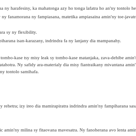
na ny harafesiny, ka mahatonga azy ho tonga lafatra ho an'ny tontolo he
y ny fanamorana ny fampiasana, matetika ampiasaina amin'ny toe-javatra
a sy ny flexibility.
iharana isan-karazany, indrindra fa ny lanjany dia mampanahy.
tombo-kase tsy misy leak sy tombo-kase matanjaka, zava-dehibe amin'n
atahotra. Ny safidy ara-materialy dia misy fiantraikany mivantana amin
ny tontolo samihafa.
 rehetra; izy ireo dia mamirapiratra indrindra amin'ny fampiharana sas
ulic amin'ny milina sy fitaovana mavesatra. Ny fanoherana avo lenta amin