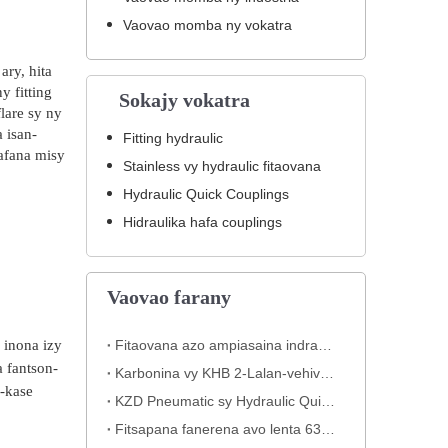
Vaovao momba ny vokatra
ary, hita
y fitting
Sokajy vokatra
flare sy ny
 isan-
Fitting hydraulic
afana misy
Stainless vy hydraulic fitaovana
Hydraulic Quick Couplings
Hidraulika hafa couplings
Vaovao farany
 inona izy
Fitaovana azo ampiasaina indray hidraulika ho an'ny fivorian'ny hose tosidra ambony
a fantson-
Karbonina vy KHB 2-Lalan-vehivavy kofehy fanerena avo-tsindrin-drivotra baolina – KHB-G3/4
o-kase
KZD Pneumatic sy Hydraulic Quick Coupling
Fitsapana fanerena avo lenta 630 Bar ho an'ny rafitra hydraulic