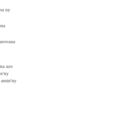
ana ny
ina
iarovana
ana azo
in'ny
a amin'ny