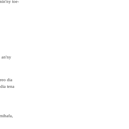
min'ny toe-
o an'ny
ireo dia
dia tena
mihafa,