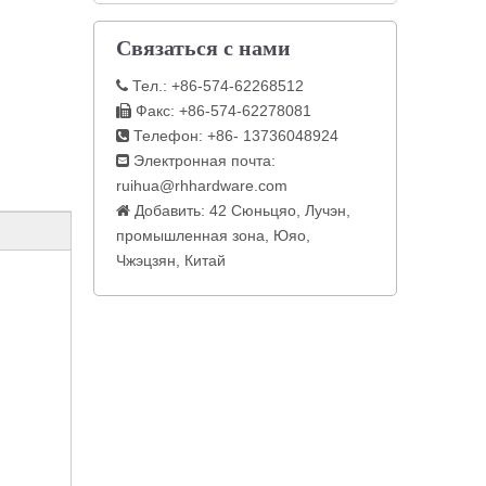
Связаться с нами
Тел.: +86-574-62268512

Факс: +86-574-62278081

Телефон: +86- 13736048924

Электронная почта:

ruihua@rhhardware.com
Добавить: 42 Сюньцяо, Лучэн,

промышленная зона, Юяо,
Чжэцзян, Китай