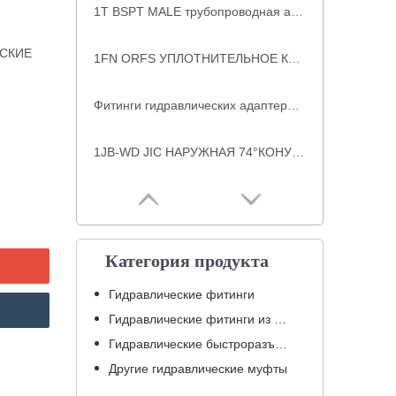
1T BSPT MALE трубопроводная арматура производители трубной арматуры
ЕСКИЕ
1FN ORFS УПЛОТНИТЕЛЬНОЕ КОЛЬЦО С НАРУЖНОЙ NPT ГИДРАВЛИЧЕСКИЕ ФИТИНГИ ORFS С НАРУЖНОЙ РЕЗЬБОЙ
Фитинги гидравлических адаптеров 1J JIC MALE 74°CONE
1JB-WD JIC НАРУЖНАЯ 74°КОНУС/BSP НАРУЖНАЯ ФИТИНГИ ДЛЯ ШЛАНГА ИЗ УГЛЕРОДИСТОЙ СТАЛИ С НЕВЫПОЛНЯЕМЫМ УПЛОТНЕНИЕМ
Категория продукта
Гидравлические фитинги
Гидравлические фитинги из нержавеющей стали
Гидравлические быстроразъемные соединения
Другие гидравлические муфты