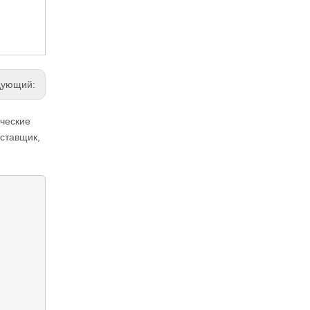
дующий:
ческие
оставщик,