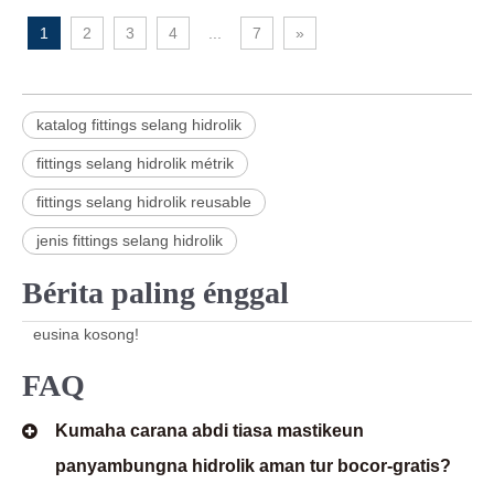
1
2
3
4
...
7
»
katalog fittings selang hidrolik
fittings selang hidrolik métrik
fittings selang hidrolik reusable
jenis fittings selang hidrolik
Bérita paling énggal
eusina kosong!
FAQ
Kumaha carana abdi tiasa mastikeun
panyambungna hidrolik aman tur bocor-gratis?