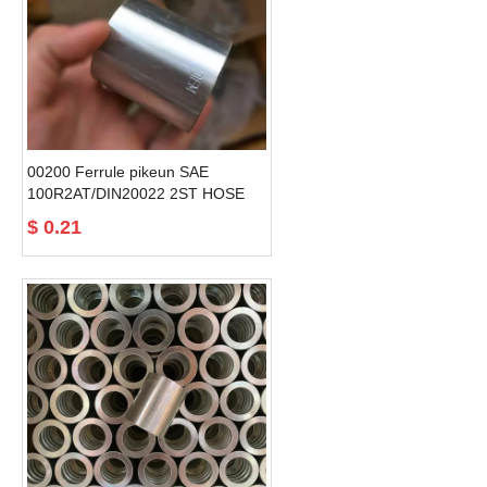
00200 Ferrule pikeun SAE
100R2AT/DIN20022 2ST HOSE
selang hidrolik jeung fittings
$
0.21