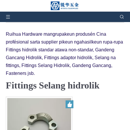
Anjeun didieu:
Imah
»
Produk
»
Fittings hidrolik
»
Fittings Selang Hidrolik
Ruihua Hardware mangrupakeun produsén Cina
profésional sarta supplier pikeun ngahasilkeun rupa-rupa
Fittings hidrolik standar atawa non-standar, Gandeng
Gancang Hidrolik, Fittings adaptor hidrolik, Selang na
fittings, Fittings Selang Hidrolik, Gandeng Gancang,
Fasteners jsb.
Fittings Selang hidrolik