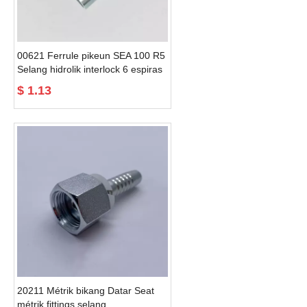
00621 Ferrule pikeun SEA 100 R5
Selang hidrolik interlock 6 espiras
capa
$
1.13
20211 Métrik bikang Datar Seat
métrik fittings selang