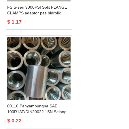
FS S-seri 9000PSI Split FLANGE
CLAMPS adaptor pas hidrolik
$
1.17
00110 Panyambungna SAE
100R1AT/DIN20022 1SN Selang
Panyambung ferrules selang
$
0.22
casquillos