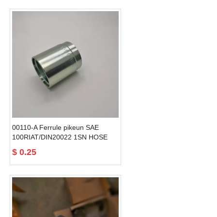
00110-A Ferrule pikeun SAE
100RIAT/DIN20022 1SN HOSE
hidrolik selang ferrule fittings
$
0.25