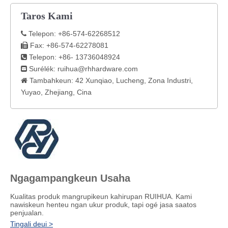
Taros Kami
Telepon: +86-574-62268512

Fax: +86-574-62278081

Telepon: +86- 13736048924

Surélék:
ruihua@rhhardware.com

Tambahkeun: 42 Xunqiao, Lucheng, Zona Industri,

Yuyao, Zhejiang, Cina
Ngagampangkeun Usaha
Kualitas produk mangrupikeun kahirupan RUIHUA. Kami
nawiskeun henteu ngan ukur produk, tapi ogé jasa saatos
penjualan.
Tingali deui >