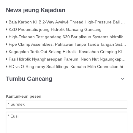
News jeung Kajadian
Baja Karbon KHB 2-Way Awéwé Thread High-Pressure Ball Valve - KHB-G3/4
KZD Pneumatic jeung Hidrolik Gancang Gancang
High-Tekanan Test gandeng 630 Bar pikeun Systems hidrolik
Pipe Clamp Assemblies: Pahlawan Tanpa Tanda Tangan Sistem Piping Anjeun
Kagagalan Tarik-Out Selang Hidrolik: Kasalahan Crimping Klasik (Kalayan Bukti Visual)
Pas Hidrolik Nyanghareupan Pareum: Naon Nut Ngaungkapkeun Ngeunaan Kualitas
ED vs O-Ring raray Seal fittings: Kumaha Milih Connection hidrolik Best
Tumbu Gancang
Kantunkeun pesen