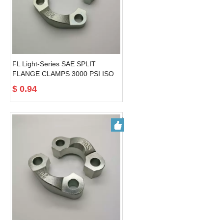
FL Light-Series SAE SPLIT
FLANGE CLAMPS 3000 PSI ISO
6162---SAE J518 clamps selang
$
0.94