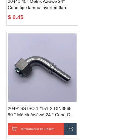
20441 45° Métrik Awéwé 24°
Cone tipe lampu inverted flare
fittings
$
0.45
20491SS ISO 12151-2-DIN3865
90 ° Métrik Awéwé 24 ° Cone O-
Ring Pipa Selang Pas Adaptor
hidrolik selang pas pasangan
Tambahkeun ka Basket
Kirim Pananya