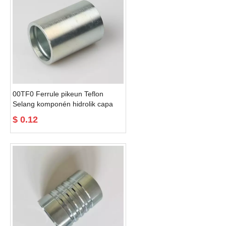
00TF0 Ferrule pikeun Teflon
Selang komponén hidrolik capa
hidrolik
$
0.12