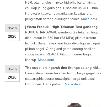
NBR, éta handles minyak hidrolik, bahan kimia,
cai, uap jeung garis gas. Disadiakeun ku Ruihua
Hardware kalayan pamariksaan kualitas pra-
pengiriman sareng dukungan téknis.
Maca deui '
[
Warta Produk
]
High-Tekanan Test gandeng 630 Bar pikeun Systems hidrolik
06-16
RUIHUA HARDWARE gandeng tés tekanan tinggi
2026
dipeunteun ka 630 bar (63 MPa) pikeun sistem
hidrolik. Bahan awak anu tiasa dikonfigurasi, opat
pilihan segel, O-ring anti geter, sareng hasil anu
cocog sareng REACH. Pituduh nomer bagian
kaasup.
Maca deui '
The suppliers ngarah tina fittings selang hidrolik di Zhejiang
06-16
Dina sistem cairan tekanan tinggi, biaya gagal pas
2026
catastrophic beurat outweighs harga unit awal
komponén. Garis putus…
Maca deui '