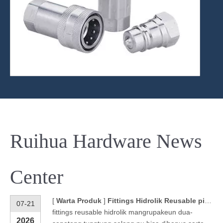
Ruihua Hardware News
Center
[
Warta Produk
]
Fittings Hidrolik Reusable pikeun-tekanan High Majelis selang
07-21
fittings reusable hidrolik mangrupakeun dua-
2026