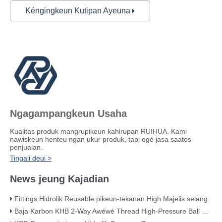
Kéngingkeun Kutipan Ayeuna
Ngagampangkeun Usaha
Kualitas produk mangrupikeun kahirupan RUIHUA. Kami
nawiskeun henteu ngan ukur produk, tapi ogé jasa saatos
penjualan.
Tingali deui >
News jeung Kajadian
Fittings Hidrolik Reusable pikeun-tekanan High Majelis selang
Baja Karbon KHB 2-Way Awéwé Thread High-Pressure Ball Valve - KHB-G3/4