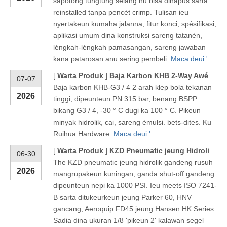
sapotong tungtung selang nu bisa dihapus sarta
reinstalled tanpa pencét crimp. Tulisan ieu
nyertakeun kumaha jalanna, fitur konci, spésifikasi,
aplikasi umum dina konstruksi sareng tatanén,
léngkah-léngkah pamasangan, sareng jawaban
kana patarosan anu sering pembeli.
Maca deui '
[
Warta Produk
]
Baja Karbon KHB 2-Way Awéwé Thread High-Pressure Ball Valve - KHB-G3/4
07-07
Baja karbon KHB-G3 / 4 2 arah klep bola tekanan
2026
tinggi, dipeunteun PN 315 bar, benang BSPP
bikang G3 / 4, -30 ° C dugi ka 100 ° C. Pikeun
minyak hidrolik, cai, sareng émulsi. bets-dites. Ku
Ruihua Hardware.
Maca deui '
[
Warta Produk
]
KZD Pneumatic jeung Hidrolik Gancang Gancang
06-30
The KZD pneumatic jeung hidrolik gandeng rusuh
2026
mangrupakeun kuningan, ganda shut-off gandeng
dipeunteun nepi ka 1000 PSI. Ieu meets ISO 7241-
B sarta ditukeurkeun jeung Parker 60, HNV
gancang, Aeroquip FD45 jeung Hansen HK Series.
Sadia dina ukuran 1/8 'pikeun 2' kalawan segel