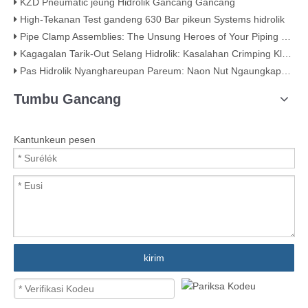
KZD Pneumatic jeung Hidrolik Gancang Gancang
High-Tekanan Test gandeng 630 Bar pikeun Systems hidrolik
Pipe Clamp Assemblies: The Unsung Heroes of Your Piping System
Kagagalan Tarik-Out Selang Hidrolik: Kasalahan Crimping Klasik (Kalayan Bukti Visual)
Pas Hidrolik Nyanghareupan Pareum: Naon Nut Ngaungkapkeun Ngeunaan Kualitas
Tumbu Gancang
Kantunkeun pesen
kirim