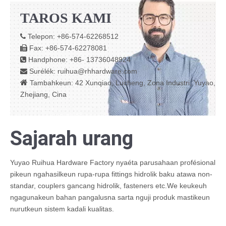
TAROS KAMI
Telepon: +86-574-62268512

Fax: +86-574-62278081

Handphone: +86- 13736048924

Surélék:
ruihua@rhhardware.com


Tambahkeun: 42 Xunqiao, Lucheng, Zona Industri, Yuyao,
Zhejiang, Cina
Sajarah urang
Yuyao Ruihua Hardware Factory nyaéta parusahaan profésional
pikeun ngahasilkeun rupa-rupa fittings hidrolik baku atawa non-
standar, couplers gancang hidrolik, fasteners etc.We keukeuh
ngagunakeun bahan pangalusna sarta nguji produk mastikeun
nurutkeun sistem kadali kualitas.