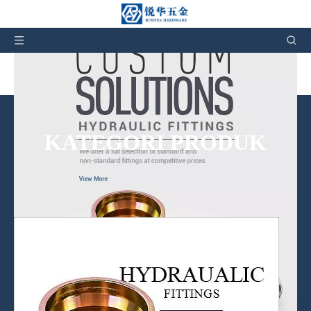
Selang hidrolik fittings Produsén & Pabrik di Cina
KATEGORI PRODUK
Kami henteu ngan ukur nawiskeun produk, tapi ogé jasa saatos
penjualan.