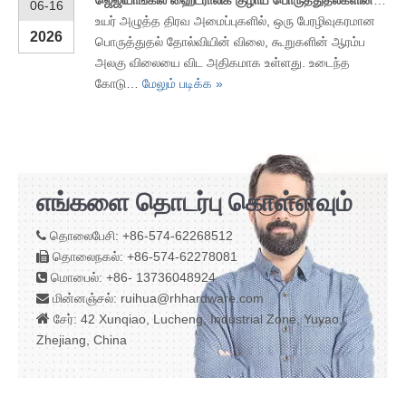
ஜெஜியாங்கில் ஹைட்ராலிக் குழாய் பொருத்துதல்களின் முன்னணி சப்ளையர்கள்
06-16
உயர் அழுத்த திரவ அமைப்புகளில், ஒரு பேரழிவுகரமான
2026
பொருத்துதல் தோல்வியின் விலை, கூறுகளின் ஆரம்ப
அலகு விலையை விட அதிகமாக உள்ளது. உடைந்த
கோடு…
மேலும் படிக்க »
எங்களை தொடர்பு கொள்ளவும்
தொலைபேசி: +86-574-62268512

தொலைநகல்: +86-574-62278081

மொபைல்: +86- 13736048924

மின்னஞ்சல்:
ruihua@rhhardware.com


சேர்: 42 Xunqiao, Lucheng, Industrial Zone, Yuyao,
Zhejiang, China