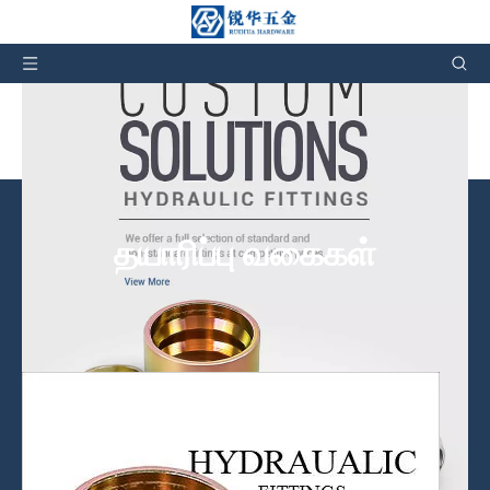
சீனாவில் ஹைட்ராலிக் ஹோஸ் ஃபிட்டிங்ஸ் உற்பத்தியாளர்
& தொழிற்சாலை
தயாரிப்பு வகைகள்
நாங்கள் தயாரிப்புகளை மட்டுமல்ல, எங்கள் விற்பனைக்குப் பிந்தைய
சேவையையும் வழங்குகிறோம்.