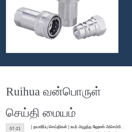
Ruihua வன்பொருள்
செய்தி மையம்
[
தயாரிப்பு செய்திகள்
]
உயர் அழுத்த ஹோஸ் அசெம்பிளிகளுக்கான ஹைட்ராலிக் மறுபயன்பாட்டு பொருத்துதல்கள்
07-21