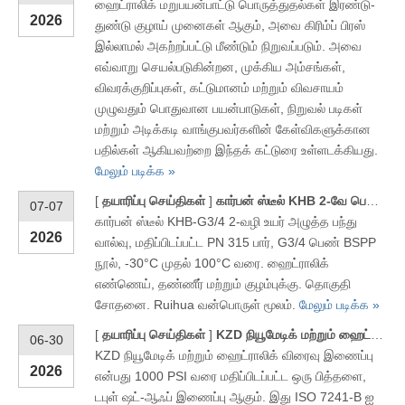
ஹைட்ராலிக் மறுபயன்பாட்டு பொருத்துதல்கள் இரண்டு-
2026
துண்டு குழாய் முனைகள் ஆகும், அவை கிரிம்ப் பிரஸ்
இல்லாமல் அகற்றப்பட்டு மீண்டும் நிறுவப்படும். அவை
எவ்வாறு செயல்படுகின்றன, முக்கிய அம்சங்கள்,
விவரக்குறிப்புகள், கட்டுமானம் மற்றும் விவசாயம்
முழுவதும் பொதுவான பயன்பாடுகள், நிறுவல் படிகள்
மற்றும் அடிக்கடி வாங்குபவர்களின் கேள்விகளுக்கான
பதில்கள் ஆகியவற்றை இந்தக் கட்டுரை உள்ளடக்கியது.
மேலும் படிக்க »
[
தயாரிப்பு செய்திகள்
]
கார்பன் ஸ்டீல் KHB 2-வே பெண் நூல் உயர் அழுத்த பந்து வால்வு – KHB-G3/4
07-07
கார்பன் ஸ்டீல் KHB-G3/4 2-வழி உயர் அழுத்த பந்து
2026
வால்வு, மதிப்பிடப்பட்ட PN 315 பார், G3/4 பெண் BSPP
நூல், -30°C முதல் 100°C வரை. ஹைட்ராலிக்
எண்ணெய், தண்ணீர் மற்றும் குழம்புக்கு. தொகுதி
சோதனை. Ruihua வன்பொருள் மூலம்.
மேலும் படிக்க »
[
தயாரிப்பு செய்திகள்
]
KZD நியூமேடிக் மற்றும் ஹைட்ராலிக் விரைவு இணைப்பு
06-30
KZD நியூமேடிக் மற்றும் ஹைட்ராலிக் விரைவு இணைப்பு
2026
என்பது 1000 PSI வரை மதிப்பிடப்பட்ட ஒரு பித்தளை,
டபுள் ஷட்-ஆஃப் இணைப்பு ஆகும். இது ISO 7241-B ஐ