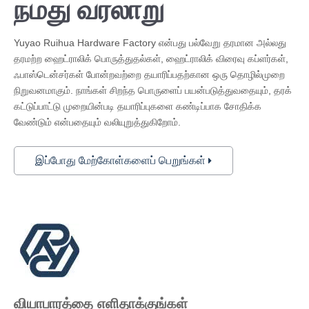
நமது வரலாறு
Yuyao Ruihua Hardware Factory என்பது பல்வேறு தரமான அல்லது
தரமற்ற ஹைட்ராலிக் பொருத்துதல்கள், ஹைட்ராலிக் விரைவு கப்ளர்கள்,
ஃபாஸ்டென்சர்கள் போன்றவற்றை தயாரிப்பதற்கான ஒரு தொழில்முறை
நிறுவனமாகும். நாங்கள் சிறந்த பொருளைப் பயன்படுத்துவதையும், தரக்
கட்டுப்பாட்டு முறையின்படி தயாரிப்புகளை கண்டிப்பாக சோதிக்க
வேண்டும் என்பதையும் வலியுறுத்துகிறோம்.
இப்போது மேற்கோள்களைப் பெறுங்கள்
வியாபாரத்தை எளிதாக்குங்கள்