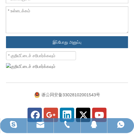
இப்போது அனுப்பு
浙公网安备33028102001543号
ruihua@rhhardware.com
வாட்ஸ்அப்
ஸ்கைப்
டெல்
QQ