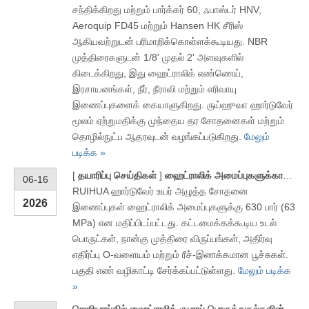
சந்திக்கிறது மற்றும் பார்க்கர் 60, ஃபாஸ்டர் HNV,
Aeroquip FD45 மற்றும் Hansen HK சீரிஸ்
ஆகியவற்றுடன் பரிமாறிக்கொள்ளக்கூடியது. NBR
முத்திரைகளுடன் 1/8' முதல் 2' அளவுகளில்
கிடைக்கிறது, இது ஹைட்ராலிக் எண்ணெய்,
இரசாயனங்கள், நீர், நீராவி மற்றும் எரிவாயு
இணைப்புகளைக் கையாளுகிறது. ருய்ஹுவா ஹார்டுவேர்
மூலம் ஏற்றுமதிக்கு முந்தைய தர சோதனைகள் மற்றும்
தொழில்நுட்ப ஆதரவுடன் வழங்கப்படுகிறது.
மேலும்
படிக்க »
[
தயாரிப்பு செய்திகள்
]
ஹைட்ராலிக் அமைப்புகளுக்கான உயர் அழுத்த சோதனை இணைப்பு 630 பார்
06-16
RUIHUA ஹார்டுவேர் உயர் அழுத்த சோதனை
2026
இணைப்புகள் ஹைட்ராலிக் அமைப்புகளுக்கு 630 பார் (63
MPa) என மதிப்பிடப்பட்டது. கட்டமைக்கக்கூடிய உடல்
பொருட்கள், நான்கு முத்திரை விருப்பங்கள், அதிர்வு
எதிர்ப்பு O-வளையம் மற்றும் ரீச்-இணக்கமான பூச்சுகள்.
பகுதி எண் வழிகாட்டி சேர்க்கப்பட்டுள்ளது.
மேலும் படிக்க
»