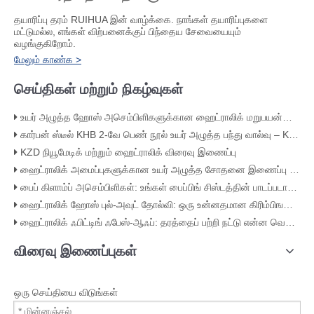
தயாரிப்பு தரம் RUIHUA இன் வாழ்க்கை. நாங்கள் தயாரிப்புகளை
மட்டுமல்ல, எங்கள் விற்பனைக்குப் பிந்தைய சேவையையும்
வழங்குகிறோம்.
மேலும் காண்க >
செய்திகள் மற்றும் நிகழ்வுகள்
உயர் அழுத்த ஹோஸ் அசெம்பிளிகளுக்கான ஹைட்ராலிக் மறுபயன்பாட்டு பொருத்துதல்கள்
கார்பன் ஸ்டீல் KHB 2-வே பெண் நூல் உயர் அழுத்த பந்து வால்வு – KHB-G3/4
KZD நியூமேடிக் மற்றும் ஹைட்ராலிக் விரைவு இணைப்பு
ஹைட்ராலிக் அமைப்புகளுக்கான உயர் அழுத்த சோதனை இணைப்பு 630 பார்
பைப் கிளாம்ப் அசெம்பிளிகள்: உங்கள் பைப்பிங் சிஸ்டத்தின் பாடப்படாத ஹீரோக்கள்
ஹைட்ராலிக் ஹோஸ் புல்-அவுட் தோல்வி: ஒரு உன்னதமான கிரிம்பிங�வதவறு ஆ�ாட்சி ஆதாரத்துடன்)
ஹைட்ராலிக் ஃபிட்டிங் ஃபேஸ்-ஆஃப்: தரத்தைப் பற்றி நட்டு என்ன வெளிப்படுத்துகிறது
விரைவு இணைப்புகள்
ஒரு செய்தியை விடுங்கள்