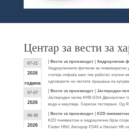
Центар за вести за х
[
Вести за производот
]
Хидраулични фи
07-21
Хидрауличните фитинзи за повеќекратна у
2026
статија опфаќа како тие работат, клучни 
одговорите на честите прашања на купув
година
[
Вести за производот
]
Јаглероден чел
07-07
Јаглероден челик KHB-G3/4 Двонасочен то
2026
вода и емулзија. Сериски тестирано. Од 
година
[
Вести за производот
]
KZD пневматска
06-30
KZD пневматска и хидраулична брза спојка
2026
Faster HNV, Aeroquip FD45 и Hansen HK се