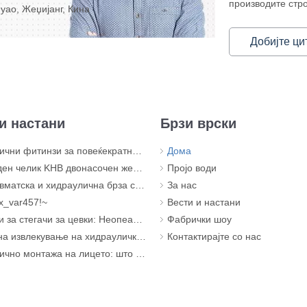
производите стро
yao, Жеџијанг, Кина
Добијте ци
и настани
Брзи врски
 за повеќекратна употреба за склопови на црева под висок притисок
Дома
 двонасочен женски навој топчест вентил под висок притисок – KHB-G3/4
Пројо води
матска и хидраулична брза спојка
За нас
x_var457!~
Вести и настани
ачи за цевки: Неопеаните херои на вашиот систем за цевки
Фабрички шоу
е на хидрауличкото црево: класична грешка при стегање (со визуелни докази)
Контактирајте со нас
нтажа на лицето: што открива навртката за квалитетот