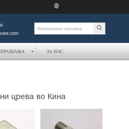
а:
ware.com
И ПРАШАЊА
ЗА НАС
ни црева во Кина
1JO JIC MA