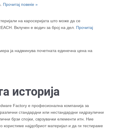
а.
Прочитај повеќе »
теријали на каросеријата што може да се
REACH. Вклучен е водич за број на дел.
Прочитај
мера ја надминува почетната единечна цена на
а историја
rdware Factory е професионална компанија за
 различни стандардни или нестандардни хидраулични
ични брзи спојки, сврзувачки елементи итн. Ние
о користиме најдобриот материјал и да ги тестираме