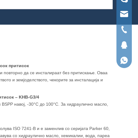
ruihua@
тел.
Операци
WhatsA
исок притисок
и повторно да се инсталираат без притискање. Оваа
вото и земјоделството, чекорите за инсталација и
итисок – KHB-G3/4
 BSPP навој, -30°C до 100°C. За хидраулично масло,
олува ISO 7241-B и е заменлив со серијата Parker 60,
правува со хидраулично масло, хемикалии, вода, пареа