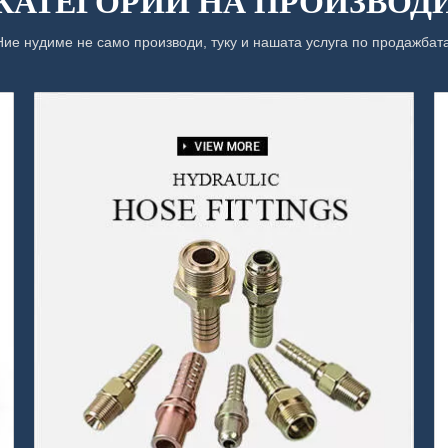
КАТЕГОРИИ НА ПРОИЗВОД
Ние нудиме не само производи, туку и нашата услуга по продажбата