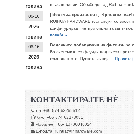
и гасни линии. Обезбеден од Ruihua Hard
година
[
Вести за производот
]
~!phoenix_var4
06-16
RUIHUA HARDWARE тест спојки со висок пр
2026
конфигурираат, четири опции за заптивки,
повеќе »
година
Водечките добавувачи на фитинзи за 
06-16
Во системите со флуиди под висок прити
2026
компонентата. Пукната линија…
Прочитај 
година
КОНТАКТИРАЈТЕ НÈ
Тел: +86-574-62268512

Факс: +86-574-62278081

Мобилен: +86- 13736048924

Е-пошта:
ruihua@rhhardware.com
