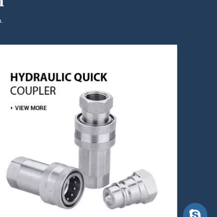
И
.
Скајп