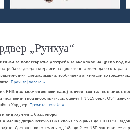
ардвер „Руихуа“
тинзи за повеќекратна употреба за склопови на црева под в
потреба се дводелни краеви на цревото што може да се отстранат 
карактеристики, спецификации, вообичаени апликации во градежништ
ачите.
Прочитај повеќе »
ик KHB двонасочен женски навој топчест вентил под висок пр
пчест вентил под висок притисок, оценет PN 315 бари, G3/4 женски
Ruihua Хардвер.
Прочитај повеќе »
 и хидраулична брза спојка
 е месинг, двојно исклучувачка спојка со оценка до 1000 PSI. Задов
ријата. Достапен во големини од 1/8 ' до 2' со NBR заптивки, се с