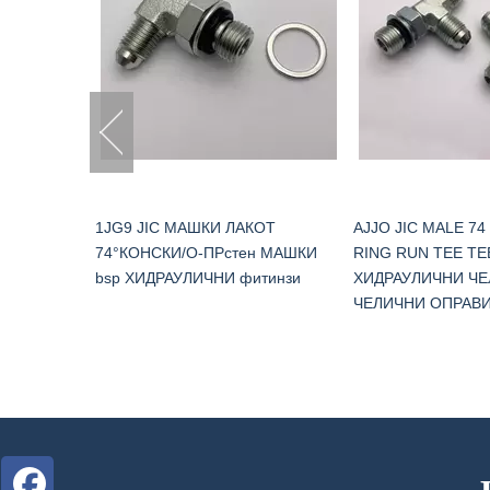
4°
1JG9 JIC МАШКИ ЛАКОТ
AJJO JIC MALE 74
ЗАТВОРЕНИ
74°КОНСКИ/О-ПРстен МАШКИ
RING RUN TEE ТЕ
РОДНИ
bsp ХИДРАУЛИЧНИ фитинзи
ХИДРАУЛИЧНИ Ч
ТИНГИ
ЧЕЛИЧНИ ОПРАВИ