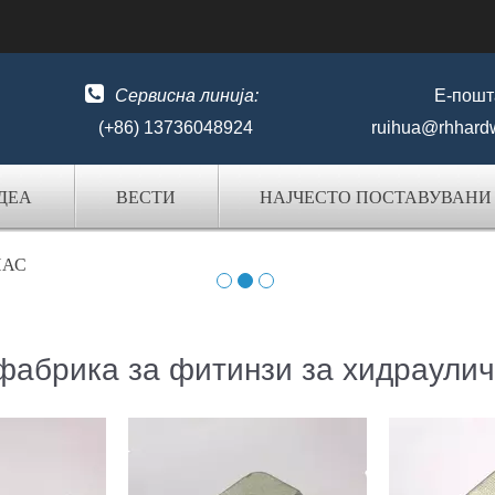

Сервисна линија:
Е-пошт
(+86) 13736048924
ruihua@rhhard
ДЕА
ВЕСТИ
НАЈЧЕСТО ПОСТАВУВАН
НАС
фабрика за фитинзи за хидраулич