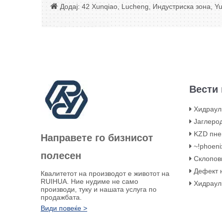

Додај: 42 Xunqiao, Lucheng, Индустриска зона, Yu
Вести 
Хидраулични фитинзи
Јаглероден челик KHB
KZD пнев
Направете го бизнисот
~!phoeni
полесен
Склопови за стег
Дефект на извлекувањ
Квалитетот на производот е животот на
RUIHUA. Ние нудиме не само
Хидраулично мо
производи, туку и нашата услуга по
продажбата.
Види повеќе >