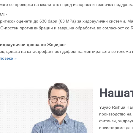
ware со проверки на квалитетот пред испорака и техничка поддршк
37!~
итисок оценети до 630 бари (63 MPa) за хидраулични системи. Ма
 О-прстен против вибрации и завршна обработка во согласност со 
хидраулични црева во Жеџијанг
сок, цената на катастрофалниот дефект на монтирањето во голема 
повеќе »
Нашат
Yuyao Ruihua Ha
производство на
фитинзи, хидраул
инсистираме да г