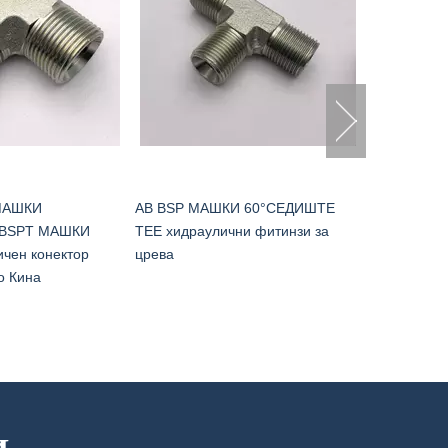
RING BOSS
МАШКИ
AB BSP МАШКИ 60°СЕДИШТЕ
/BSPT МАШКИ
TEE хидраулични фитинзи за
ичен конектор
црева
о Кина