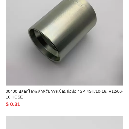
00400 ปลอกโลหะสำหรับการเชื่อมต่อท่อ 4SP, 4SH/10-16, R12/06-
16 HOSE
$
0.31