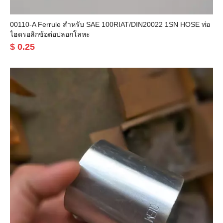
00110-A Ferrule สำหรับ SAE 100RIAT/DIN20022 1SN HOSE ท่อ
ไฮดรอลิกข้อต่อปลอกโลหะ
$
0.25