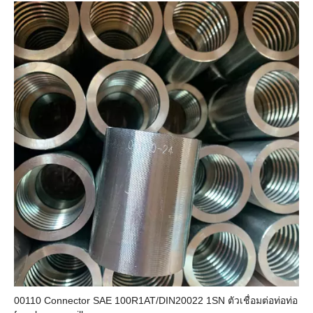
00110 Connector SAE 100R1AT/DIN20022 1SN ตัวเชื่อมต่อท่อท่อ