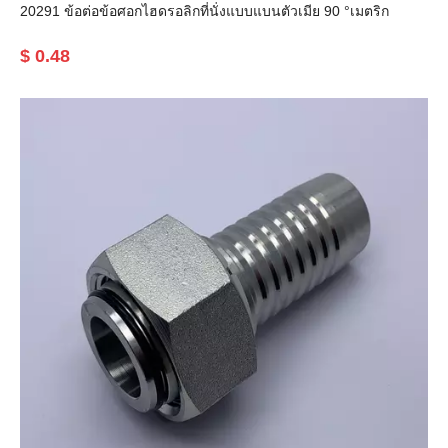
20291 ข้อต่อข้อศอกไฮดรอลิกที่นั่งแบบแบนตัวเมีย 90 °เมตริก
$
0.48