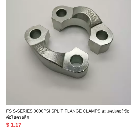
FS S-SERIES 9000PSI SPLIT FLANGE CLAMPS อะแดปเตอร์ข้อ
ต่อไฮดรอลิก
$
1.17