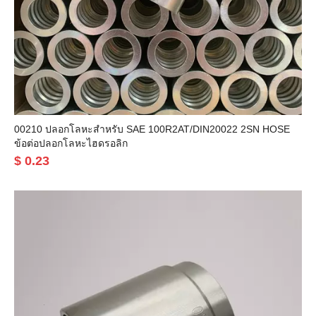
00210 ปลอกโลหะสำหรับ SAE 100R2AT/DIN20022 2SN HOSE
ข้อต่อปลอกโลหะไฮดรอลิก
$
0.23