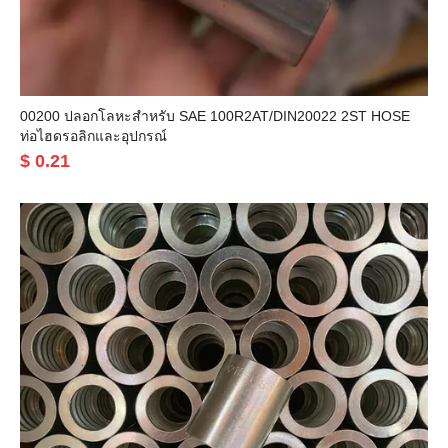
00200 ปลอกโลหะสำหรับ SAE 100R2AT/DIN20022 2ST HOSE
ท่อไฮดรอลิกและอุปกรณ์
$
0.21